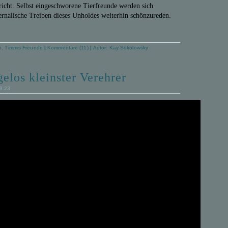
richt. Selbst eingeschworene Tierfreunde werden sich
ernalische Treiben dieses Unholdes weiterhin schönzureden.
o
,
Timmis Freunde
|
Kommentare (11)
|
Autor:
Kay Sokolowsky
elos kleinster Verehrer
19:23