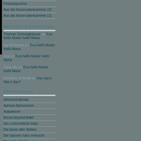
Festansprache
Aus der Asservatenkammer (2)
Aus der Asservatenkammer (1)
Neueste Kommentare
Thomas Schweighäuser
zu
Eva
heißt Mutter heißt Maria
Kai Pichmann
zu
Eva heißt Mutter
heißt Maria
Josi
zu
Eva heißt Mutter heißt
Maria
Louis Wu
zu
Eva heißt Mutter
heißt Maria
Dorothee Schmidt
zu
Das war’s.
War’s das?
Abteilungen
Adventskalender
Aphone Aphorismen
Aufgelesen
Bored beyond belief
Der schreckliche Iwan
Die beste aller Welten
Die Spezies hat‘s verkackt