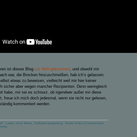
hren ist dieses Blog
zur Welt gekommen
, und obwohl mir
nach war, die Brocken hinzuschmeißen, hab ich‘s gelassen.
selbst etwas zu beweisen, vielleicht weil mir hier keiner
ich sicher aber wegen mancher Rezipienten. Denn wenngleich
et habe, mir sei es schnurz, ob irgendwer außer mir diese
, freue ich mich doch jedesmal, wenn sie nicht nur gelesen,
ständig kommentiert werden.
ll"
,
Lieder ohne Werte
,
Selbstbespiegelung
,
Studio Soko
|
Kommentare
owsky