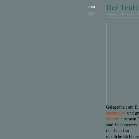
Der Teufe
JUNI
30
Sonntag, 30. Juni 201
Gelegenheit ein Ei
erschrecker
und gn
eintreiber
seinem N
sind Videobeweise
die das achso-
niedliche Eichhorn