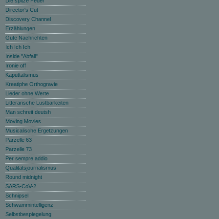
Die spitze Feder
Director's Cut
Discovery Channel
Erzählungen
Gute Nachrichten
Ich Ich Ich
Inside "Abfall"
Ironie off
Kaputtalismus
Kreatiphe Orthogravie
Lieder ohne Werte
Litterarische Lustbarkeiten
Man schreit deutsh
Moving Movies
Musicalische Ergetzungen
Parzelle 63
Parzelle 73
Per sempre addio
Qualitätsjournalismus
Round midnight
SARS-CoV-2
Schnipsel
Schwammintelligenz
Selbstbespiegelung