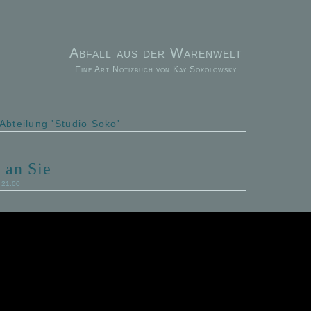
Abfall aus der Warenwelt
Eine Art Notizbuch von Kay Sokolowsky
 Abteilung 'Studio Soko'
 an Sie
7 21:00