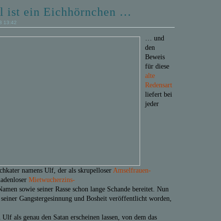
l ist ein Eichhörnchen …
3 13:42
… und
den
Beweis
für diese
alte
Redensart
liefert bei
jeder
chkater namens Ulf, der als skrupelloser
Amselfrauen-
adenloser
Mietwucherzins-
amen sowie seiner Rasse schon lange Schande bereitet. Nun
 seiner Gangstergesinnung und Bosheit veröffentlicht worden,
 Ulf als genau den Satan erscheinen lassen, von dem das