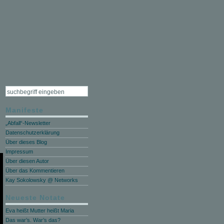
Manifeste
„Abfall“-Newsletter
Datenschutzerklärung
Über dieses Blog
Impressum
Über diesen Autor
Über das Kommentieren
Kay Sokolowsky @ Networks
Neueste Notate
Eva heißt Mutter heißt Maria
Das war’s. War’s das?