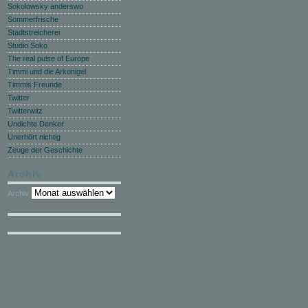
Sokolowsky anderswo
Sommerfrische
Stadtstreicherei
Studio Soko
The real pulse of Europe
Timmi und die Arkonigel
Timmis Freunde
Twitter
Twitterwitz
Undichte Denker
Unerhört nichtig
Zeuge der Geschichte
Archiv
Archiv