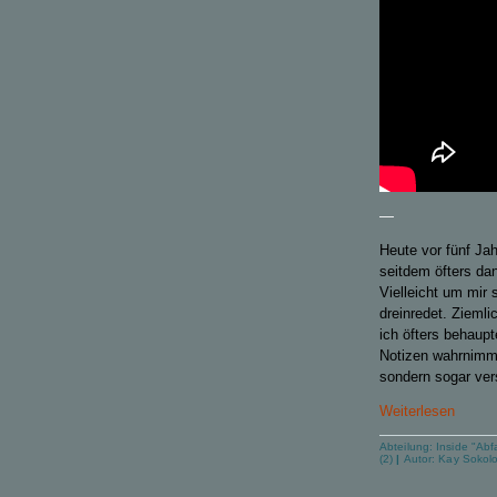
—
Heute vor fünf Ja
seitdem öfters da
Vielleicht um mir 
dreinredet. Zieml
ich öfters behaupt
Notizen wahrnimmt
sondern sogar ver
Weiterlesen
Abteilung:
Inside "Abfa
(2)
|
Autor:
Kay Sokol