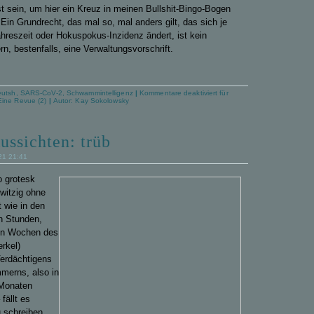
t sein, um hier ein
Kreuz
in
meine
n
Bullshit-Bingo-Bogen
in Grundrecht, das mal so, mal anders gilt, das sich je
hreszeit oder Hokuspokus-Inzidenz ändert, ist kein
n, bestenfalls, eine V
erwaltungsvorschrift.
eutsh
,
SARS-CoV-2
,
Schwammintelligenz
|
Kommentare deaktiviert
für
Eine Revue (2)
|
Autor:
Kay Sokolowsky
ussichten: trüb
021 21:41
o grotesk
rwitzig ohne
 wie in den
n Stunden,
en Wochen des
erkel)
erdächtigens
merns, also in
 Monaten
fällt es
u schreiben,