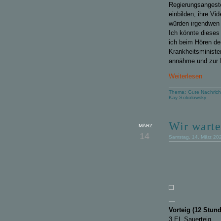
Regierungsangeste
einbilden, ihre V
würden irgendwen i
Ich könnte dieses
ich beim Hören de
Krankheitsministe
annähme
und zur 
Weiterlesen
Thema:
Gute Nachrich
Kay Sokolowsky
Wir warte
MÄRZ
14
Samstag, 14. März 20
—
Vorteig (12 Stun
3 EL Sauerteig