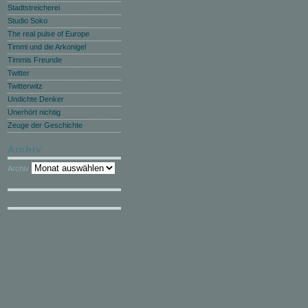
Stadtstreicherei
Studio Soko
The real pulse of Europe
Timmi und die Arkonigel
Timmis Freunde
Twitter
Twitterwitz
Undichte Denker
Unerhört nichtig
Zeuge der Geschichte
Archiv
Archiv