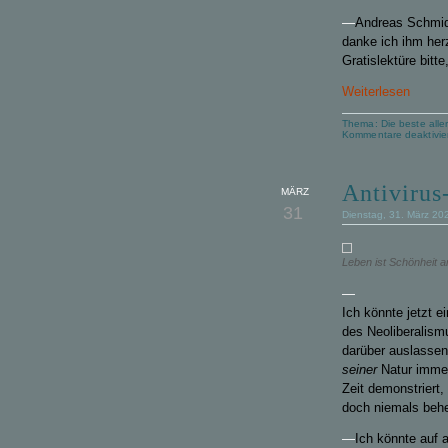
—
Andreas Schmid 
danke ich ihm herz
Gratislektüre bitt
Weiterlesen
Thema:
Die beste alle
Kommentare deaktivie
Antivirus
MÄRZ
31
Dienstag, 31. März 20
Leben ist Schönheit an
—
Ich könnte jetzt e
des
Neoliberalism
darüber auslassen
seiner
Natur imme
Zeit
demonstriert
,
doch
niemals beh
—
Ich könnte
auf
a