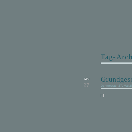
Tag-Arch
Grundgese
MAI
27
Donnerstag, 27. Mai 2