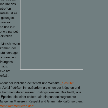
und Irre des
ertreffen
nfalls ist es
e gelungen,
niversal
tie und zur
onoia partout
einfallen.
 bin ich, wenn
orkommt, der
total versage.
st raren – in
 Hürtgens
 nicht
ücke hat
erfaßt.
kteur
der löblichen Zeitschrift und Website
„KidsLife“
.
Abfall“ dürften ihn außerdem als einen der klügsten und
n Kommentatoren meiner Postings kennen. D
as heißt,
aus
 Epoche, die leider endete,
als
ein paar
selbstgerechte
 Mangel an Manieren, Respekt und Grammatik dafür sorgten,
 mehr kommentieren darf
.