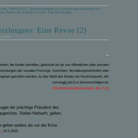
eutsh
,
SARS-CoV-2
,
Selbstbespiegelung
|
Kommentare deaktiviert
für
ine Revue (3): Entr’acte
|
Autor:
Kay Sokolowsky
tzleugner. Eine Revue (2)
21 18:55
—
men, die Kinder betreffen, gleichviel ob sie von öffentlichen oder privaten
nrichtungen der sozialen Fürsorge, Gerichten, Verwaltungsbehörden oder
anen getroffen werden, ist das Wohl des Kindes ein Gesichtspunkt, der
vorrangig
[sic!]
zu berücksichtigen ist.
UN-K
inderrechtskonvention, Art. 3 (1)
sagte der
prächtige Präsident des
gerichts, Stefan Harbarth, gelten,
e gelten anders als vor der Krise.
e
, 23.5.2020