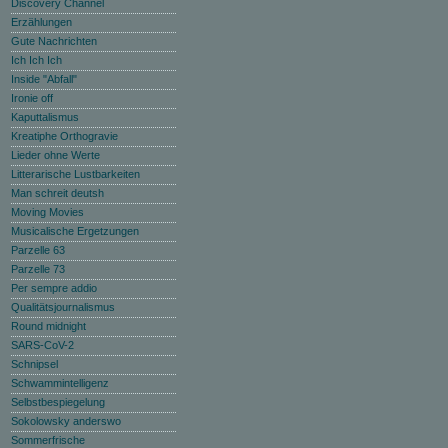
Discovery Channel
Erzählungen
Gute Nachrichten
Ich Ich Ich
Inside "Abfall"
Ironie off
Kaputtalismus
Kreatiphe Orthogravie
Lieder ohne Werte
Litterarische Lustbarkeiten
Man schreit deutsh
Moving Movies
Musicalische Ergetzungen
Parzelle 63
Parzelle 73
Per sempre addio
Qualitätsjournalismus
Round midnight
SARS-CoV-2
Schnipsel
Schwammintelligenz
Selbstbespiegelung
Sokolowsky anderswo
Sommerfrische