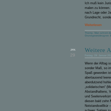
Ich muß kein Juris
malen
zu können. E
nach Lage oder Ja
Grundrecht, sonder
Weiterlesen
Thema:
Man schreit d
Grundgesetzleugner. 
Weitere A
JAN.
29
Freitag, 29. Januar 2
Wenn der Alltag s
sonder Maß, so ir
Spaß geworden ist
abertausend leere
aberdutzend hohl
„solidarischen“ (M
Abstandhaltens, V
und Seelenverküm
diesen bald zehn
Notstandswillkür – 
schwer, Satiren z