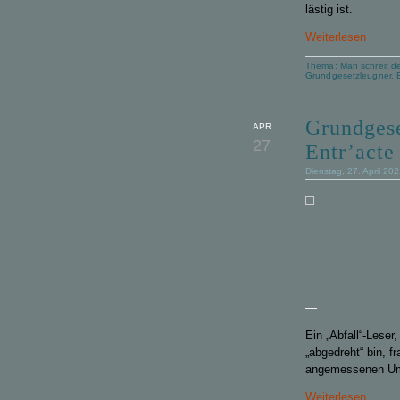
lästig ist.
Weiterlesen
Thema:
Man schreit d
Grundgesetzleugner. 
Grundgese
APR.
27
Entr’acte
Dienstag, 27. April 20
—
Ein „Abfall“-Leser
„abgedreht“ bin, f
angemessenen Umga
Weiterlesen