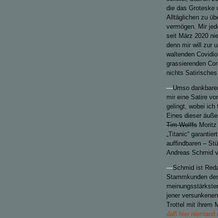
die das Groteske 
Alltäglichen zu üb
vermögen. Mir jede
seit März 2020 ni
denn mir will zur u
waltenden Covidio
grassierenden Cor
nichts Satirisches 
—
Umso dankbarer
mir eine Satire v
gelingt, wobei ich 
Eines dieser äußer
Tim Wolffs
Moritz
„Titanic“ garantiert
auffindbaren – St
Andreas Schmid v
—
Schmid ist
Reda
Stammkunden des „
meinungsstärkste
jener versunkenen
Trottel mit ihrem
daß hier niemand