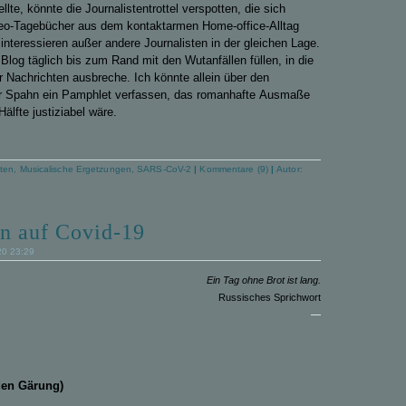
llt
e
,
könnte
die Journalistentrottel verspotten, die sich
ideo-Tagebücher aus dem kontaktarmen Home-office-Alltag
nteressieren außer andere Journalisten in der gleichen Lage.
 Blog täglich bis zum Rand mit den Wutanfällen füllen,
in
die
r Nachrichten
ausbreche
.
Ich könnte allein über den
r Spahn ein Pamphlet verfassen, das romanhafte
Ausmaße
Hälfte justiziabel wäre
.
ten
,
Musicalische Ergetzungen
,
SARS-CoV-2
|
Kommentare (9)
|
Autor:
n auf Covid-19
20 23:29
Ein Tag ohne Brot ist lang.
Russisches Sprichwort
—
den Gärung)