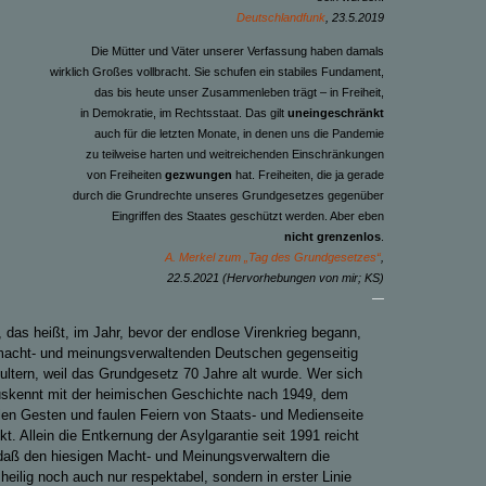
Deutschlandfunk
, 23.5.2019
Die Mütter und Väter unserer Verfassung haben damals
wirklich Großes vollbracht. Sie schufen ein stabiles Fundament,
das bis heute unser Zusammenleben trägt – in Freiheit,
in Demokratie, im Rechtsstaat. Das gilt
uneingeschränkt
auch für die letzten Monate, in denen uns die Pandemie
zu teilweise harten und weitreichenden Einschränkungen
von Freiheiten
gezwungen
hat. Freiheiten, die ja gerade
durch die Grundrechte unseres Grundgesetzes gegenüber
Eingriffen des Staates geschützt werden. Aber eben
nicht
grenzenlos
.
A. Merkel zum „Tag des Grundgesetzes“
,
22.5.2021
(Hervorhebungen von mir; KS)
—
, das heißt, im Jahr, bevor der endlose Virenkrieg begann,
 macht- und meinungs
verwaltenden
Deutschen gegenseitig
hultern, weil das Grundgesetz 70 Jahre alt wurde. Wer sich
uskennt mit der heimischen Geschichte nach 1949, dem
hlen Gesten und faulen Feiern von Staats- und Medienseite
. Allein die Entkernung der Asylgarantie seit 1991 reicht
daß den hiesigen Macht- und Meinungsverwaltern die
eilig noch auch nur respektabel, sondern in erster Linie