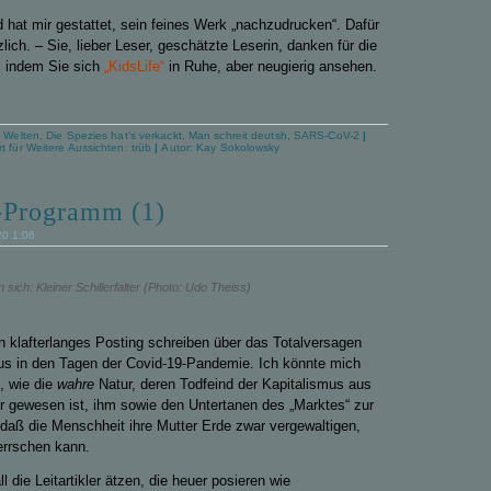
hat mir gestattet, sein feines Werk „nachzudrucken“. Dafür
lich. – Sie, lieber Leser, geschätzte Leserin, danken für die
e, indem Sie sich
„KidsLife“
in Ruhe, aber neugierig ansehen.
r Welten
,
Die Spezies hat‘s verkackt
,
Man schreit deutsh
,
SARS-CoV-2
|
rt
für Weitere Aussichten: trüb
|
Autor:
Kay Sokolowsky
-Programm (1)
20 1:06
 sich: Kleiner Schillerfalter (Photo: Udo Theiss)
in klafterlanges Posting schreiben über das Totalversagen
us
in den Tagen der Covid-19-Pandemie. Ich könnte mich
, wie die
wahre
Natur, deren Todfeind der Kapitalismus aus
r gewesen ist, ihm
sowie
den
Untertanen des „Marktes“ zur
 daß
die Menschheit
ihre Mutter Erde
zwar vergewaltigen,
errschen
kann
.
ll die Leitartikler ätzen, die
heuer
posieren
wie