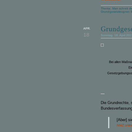
Thema:
Man schreit d
Grundgesetzleugner. E
Grundgese
APR.
18
Sonntag, 18. April 20
Bei allen Maßnah
Ei
Gesetzgebungsorg
—
D
ie Grundrechte, 
Bundesverfassungs
[A
ber
]
si
NWZ onlin