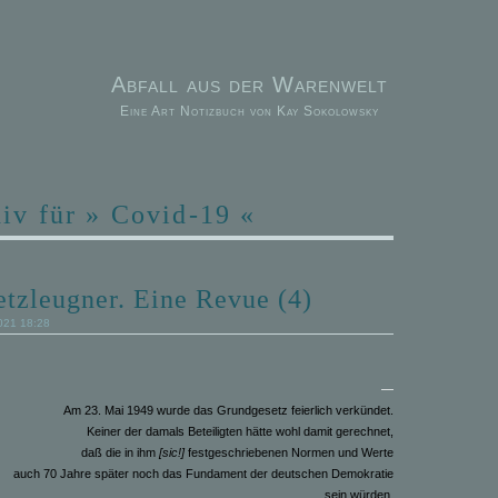
Abfall aus der Warenwelt
Eine Art Notizbuch von Kay Sokolowsky
iv für » Covid-19 «
tzleugner. Eine Revue (4)
021 18:28
—
Am 23. Mai 1949 wurde das Grundgesetz feierlich verkündet.
Keiner der damals Beteiligten hätte wohl damit gerechnet,
daß die in ihm
[sic!]
festgeschriebenen Normen und Werte
auch 70 Jahre später noch das Fundament der deutschen Demokratie
sein würden.