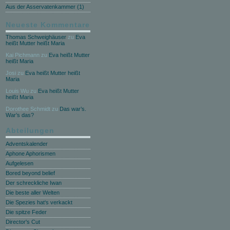
Aus der Asservatenkammer (1)
Neueste Kommentare
Thomas Schweighäuser
zu
Eva
heißt Mutter heißt Maria
Kai Pichmann
zu
Eva heißt Mutter
heißt Maria
Josi
zu
Eva heißt Mutter heißt
Maria
Louis Wu
zu
Eva heißt Mutter
heißt Maria
Dorothee Schmidt
zu
Das war’s.
War’s das?
Abteilungen
Adventskalender
Aphone Aphorismen
Aufgelesen
Bored beyond belief
Der schreckliche Iwan
Die beste aller Welten
Die Spezies hat‘s verkackt
Die spitze Feder
Director's Cut