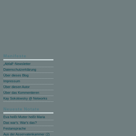
Manifeste
„Abfall“-Newsletter
Datenschutzerklärung
Über dieses Blog
Impressum
Über diesen Autor
Über das Kommentieren
Kay Sokolowsky @ Networks
Neueste Notate
Eva heißt Mutter heißt Maria
Das war’s. War’s das?
Festansprache
Aus der Asservatenkammer (2)