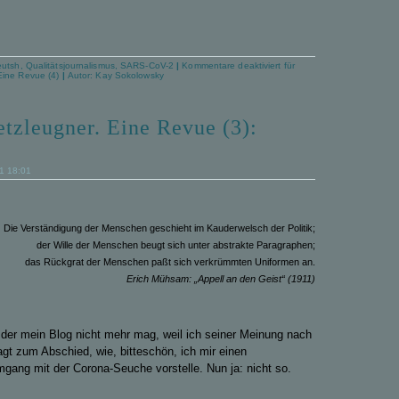
eutsh
,
Qualitätsjournalismus
,
SARS-CoV-2
|
Kommentare deaktiviert
für
Eine Revue (4)
|
Autor:
Kay Sokolowsky
tzleugner. Eine Revue (3):
21 18:01
Die Verständigung der Menschen geschieht im Kauderwelsch der Politik;
der Wille der Menschen beugt sich unter abstrakte Paragraphen;
das Rückgrat der Menschen paßt sich verkrümmten Uniformen an.
Erich Mühsam: „Appell an den Geist“ (1911)
, der mein Blog nicht mehr mag, weil ich seiner Meinung nach
ragt zum Abschied, wie, bitteschön, ich mir einen
ng mit der Corona-Seuche vorstelle. Nun ja: nicht so.