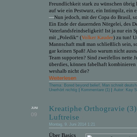
Freundlichkeit stark zu wünschen übrig l
auf wie ein Pestwurz, ein Intimpilz, ein 
—
Nun jedoch, mit der Copa do Brasil, so
Ein Ende der dauernden Nörgelei, des D
Vaterlandsfeindseligkeit! Ist ja nur ein S
mit „Poledik“ (
Volker Kauder
) zu tun! 
Mannschaft muß man schließlich sein, 
gar keinen Spaß! Also warum nicht aus
Team supporten? Sind zweifellos nette J
überdies, können fabelhaft kombinieren
weshalb nicht die?
Weiterlesen
Thema:
Bored beyond belief
,
Man schreit deutsh
Unerhört nichtig
|
Kommentare (1)
|
Autor:
Kay S
Kreatiphe Orthogravie (3)
JUNI
09
Luftreise
Montag, 9. Juni 2014 1:21
Über Basics