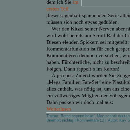
dem ich Sie
im
ersten Teil
dieser sagenhaft spannenden Serie allein
müssen sich noch etwas gedulden.
—
Wer den Kitzel seiner Nerven aber nic
wird wohl bereits am Scroll-Rad der 
Diesen elenden Spickern sei mitgeteilt:
Kommentarfunktion ist für euch gesperrt
Kommentieren dennoch versuchen, wir
haben. Fürchterliche, nicht zu beschre
Folgen. Dann rappelt‘s im Karton!
—
À pro pos: Zuletzt wurden Sie Zeuge
„Mega Familien Fan-Set“ eine Plastiktü
alles enthält, was nötig ist, um aus ei
ein vollwertiges Mitglied der Volksge
Dann packen wir doch mal aus:
Weiterlesen
Thema:
Bored beyond belief
,
Man schreit deutsh
Unerhört nichtig
|
Kommentare (1)
|
Autor:
Kay S