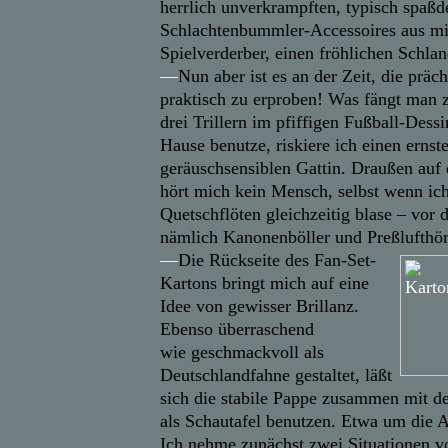
herrlich unverkrampften, typisch spaßd
Schlachtenbummler-Accessoires aus mi
Spielverderber, einen fröhlichen Schla
—
Nun aber ist es an der Zeit, die präc
praktisch zu erproben! Was fängt man 
drei Trillern im pfiffigen Fußball-Dess
Hause benutze, riskiere ich einen ernst
geräuschsensiblen Gattin. Draußen auf
hört mich kein Mensch, selbst wenn ich 
Quetschflöten gleichzeitig blase – vor
nämlich Kanonenböller und Preßlufthör
—
Die Rückseite des Fan-Set-
Kartons bringt mich auf eine
Idee von gewisser Brillanz.
Ebenso überraschend
wie geschmackvoll als
Deutschlandfahne gestaltet, läßt
sich die stabile Pappe zusammen mit de
als Schautafel benutzen. Etwa um die A
Ich nehme zunächst zwei Situationen 