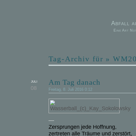
Abfall 
Eine Art No
Tag-Archiv für » WM2
Am Tag danach
JULI
08
Freitag, 8. Juli 2016 0:12
—
Zersprungen jede Hoffnung,
zertreten alle Träume und zerstört,