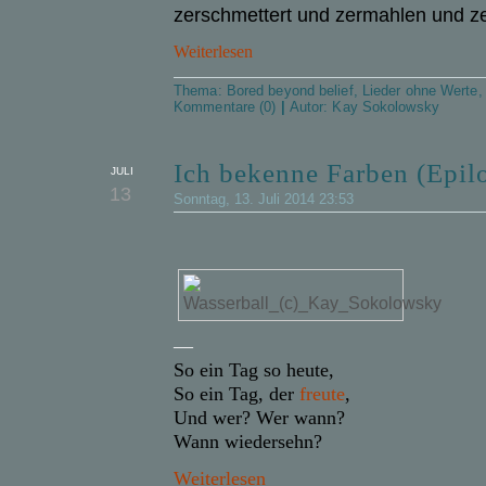
zerschmettert und zermahlen und z
Weiterlesen
Thema:
Bored beyond belief
,
Lieder ohne Werte
Kommentare (0)
|
Autor:
Kay Sokolowsky
Ich bekenne Farben (Epil
JULI
13
Sonntag, 13. Juli 2014 23:53
—
So ein Tag so heute,
So ein Tag, der
freute
,
Und wer? Wer wann?
Wann wiedersehn?
Weiterlesen