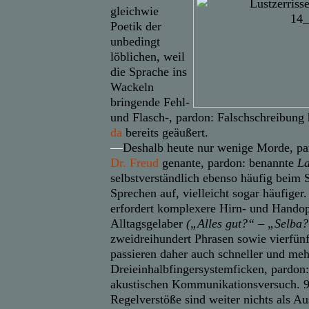
gleichwie
Poetik der
unbedingt
löblichen, weil
die Sprache ins
Wackeln
bringende Fehl-
und Flasch-, pardon: Falschschreibung
da
bereits geäußert.
—
Deshalb heute nur wenige Morde, pa
Dr. Freud
genante, pardon: benannte
La
selbstverständlich ebenso häufig beim
Sprechen auf, vielleicht sogar häufige
erfordert komplexere Hirn- und Handop
Alltagsgelaber
(„Alles gut?“ – „Selba?
zweidreihundert Phrasen sowie
vierfün
passieren
daher
auch schneller und meh
Dreieinhalbfingersystemficken, pardon:
akustischen Kommunikationsversuch.
Regelverstöße
sind weiter nichts als A