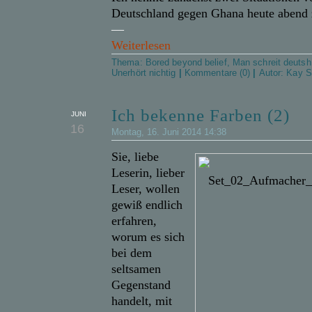
Deutschland gegen Ghana heute abend
—
Weiterlesen
Thema:
Bored beyond belief
,
Man schreit deutsh
Unerhört nichtig
|
Kommentare (0)
|
Autor:
Kay S
Ich bekenne Farben (2)
JUNI
16
Montag, 16. Juni 2014 14:38
Sie, liebe
Leserin, lieber
Leser, wollen
gewiß endlich
erfahren,
worum es sich
bei dem
seltsamen
Gegenstand
handelt, mit