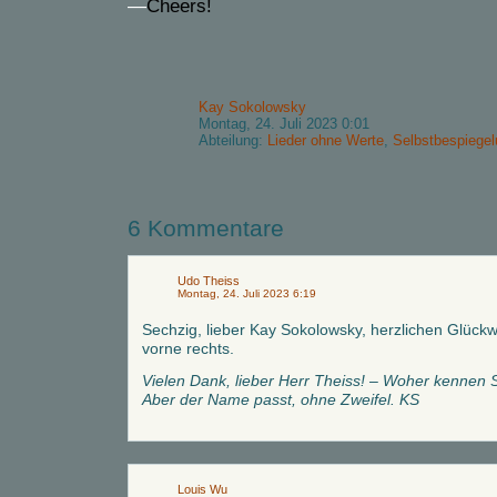
—
Cheers!
Kay Sokolowsky
Montag, 24. Juli 2023 0:01
Abteilung:
Lieder ohne Werte
,
Selbstbespiege
6 Kommentare
Udo Theiss
Montag, 24. Juli 2023 6:19
Sechzig, lieber Kay Sokolowsky, herzlichen Glückw
vorne rechts.
Vielen Dank, lieber Herr Theiss! – Woher kennen Si
Aber der Name passt, ohne Zweifel. KS
Louis Wu