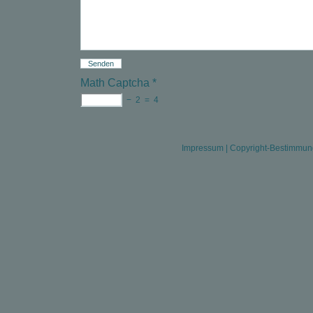
Math Captcha
*
−
2
=
4
Impressum
|
Copyright-Bestimmu