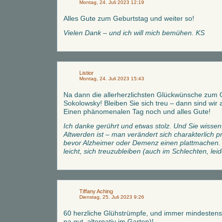
Montag, 24. Juli 2023 12:19
Alles Gute zum Geburtstag und weiter so!
Vielen Dank – und ich will mich bemühen. KS
Listior
Montag, 24. Juli 2023 15:43
Na dann die allerherzlichsten Glückwünsche zum 
Sokolowsky! Bleiben Sie sich treu – dann sind wir 
Einen phänomenalen Tag noch und alles Gute!
Ich danke gerührt und etwas stolz. Und Sie wissen
Altwerden ist – man verändert sich charakterlich pr
bevor Alzheimer oder Demenz einen plattmachen. I
leicht, sich treuzubleiben (auch im Schlechten, leid
Tiffany Aching
Dienstag, 25. Juli 2023 9:26
60 herzliche Glühstrümpfe, und immer mindestens
na gut, alternativ im Garten)!