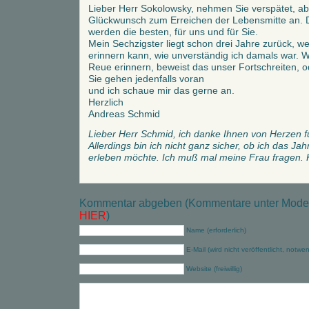
Lieber Herr Sokolowsky, nehmen Sie verspätet, ab
Glückwunsch zum Erreichen der Lebensmitte an. D
werden die besten, für uns und für Sie.
Mein Sechzigster liegt schon drei Jahre zurück, w
erinnern kann, wie unverständig ich damals war. 
Reue erinnern, beweist das unser Fortschreiten, 
Sie gehen jedenfalls voran
und ich schaue mir das gerne an.
Herzlich
Andreas Schmid
Lieber Herr Schmid, ich danke Ihnen von Herzen f
Allerdings bin ich nicht ganz sicher, ob ich das Jah
erleben möchte. Ich muß mal meine Frau fragen.
Kommentar abgeben (Kommentare unter Modera
HIER
)
Name (erforderlich)
E-Mail (wird nicht veröffentlicht, notwe
Website (freiwillig)