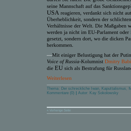
seine Mannschaft auf das Sanktionsgep
USA
reagieren, verdankt sich nicht au
Überheblichkeit, sondern der schlichten
Verhältnisse der Welt. Die Maßgaben we
werden ja nicht im EU-Parlament oder
gesetzt, sondern dort, wo die dicken Pa
herkommen.
—
Mit einiger Belustigung hat der Putin
Voice of Russia
-Kolumnist
Dmitry Bab
EU
die
sich als Bestrafung für Russland
Weiterlesen
Thema:
Der schreckliche Iwan
,
Kaputtalismus
,
M
Kommentare (0)
|
Autor:
Kay Sokolowsky
« Vorherige Seite