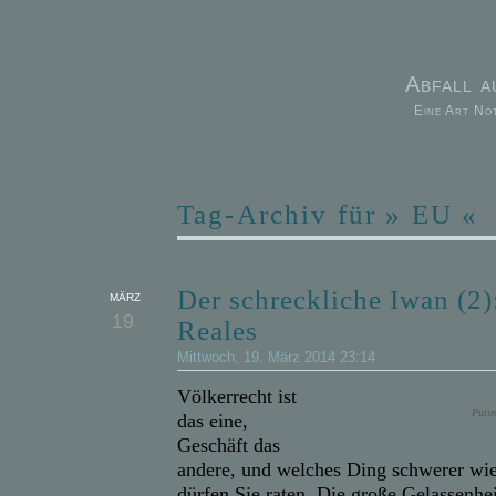
Abfall 
Eine Art No
Tag-Archiv für » EU «
Der schreckliche Iwan (2)
MÄRZ
19
Reales
Mittwoch, 19. März 2014 23:14
Völkerrecht ist
Putin
das eine,
Geschäft das
andere, und welches Ding schwerer wie
dürfen Sie raten. Die große Gelassenhei