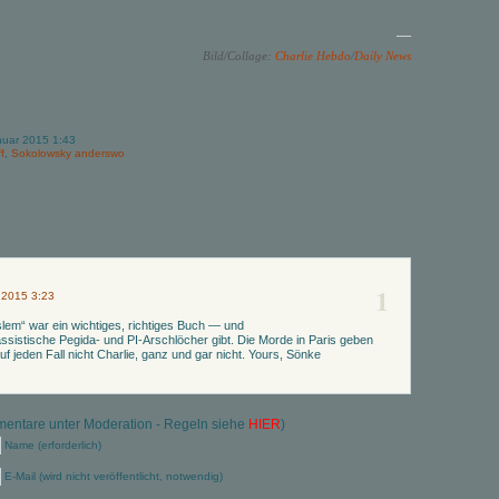
—
Bild/Collage:
Charlie Hebdo
/
Daily News
nuar 2015 1:43
f
,
Sokolowsky anderswo
1
 2015 3:23
lem“ war ein wichtiges, richtiges Buch — und
assistische Pegida- und PI-Arschlöcher gibt. Die Morde in Paris geben
uf jeden Fall nicht Charlie, ganz und gar nicht. Yours, Sönke
ntare unter Moderation - Regeln siehe
HIER
)
Name (erforderlich)
E-Mail (wird nicht veröffentlicht, notwendig)