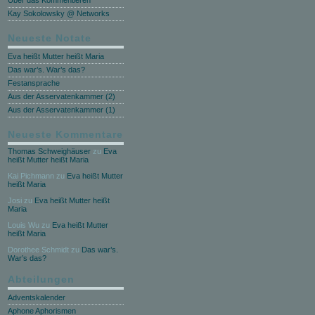
Über das Kommentieren
Kay Sokolowsky @ Networks
Neueste Notate
Eva heißt Mutter heißt Maria
Das war’s. War’s das?
Festansprache
Aus der Asservatenkammer (2)
Aus der Asservatenkammer (1)
Neueste Kommentare
Thomas Schweighäuser
zu
Eva
heißt Mutter heißt Maria
Kai Pichmann
zu
Eva heißt Mutter
heißt Maria
Josi
zu
Eva heißt Mutter heißt
Maria
Louis Wu
zu
Eva heißt Mutter
heißt Maria
Dorothee Schmidt
zu
Das war’s.
War’s das?
Abteilungen
Adventskalender
Aphone Aphorismen