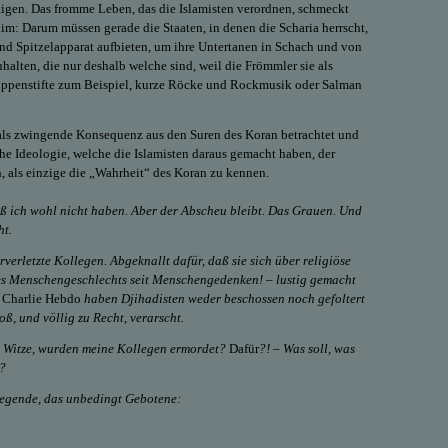
ertigen. Das fromme Leben, das die Islamisten verordnen, schmeckt
im: Darum müssen gerade die Staaten, in denen die Scharia herrscht,
nd Spitzelapparat aufbieten, um ihre Untertanen in Schach und von
halten, die nur deshalb welche sind, weil die Frömmler sie als
ppenstifte zum Beispiel, kurze Röcke und Rockmusik oder Salman
als zwingende Konsequenz aus den Suren des Koran betrachtet und
che Ideologie, welche die Islamisten daraus gemacht haben, der
h, als einzige die „Wahrheit“ des Koran zu kennen.
ß ich wohl nicht haben. Aber der Abscheu bleibt. Das Grauen. Und
t.
rverletzte Kollegen. Abgeknallt dafür, daß sie sich über religiöse
es Menschengeschlechts seit Menschengedenken! – lustig gemacht
n
Charlie Hebdo
haben Djihadisten weder beschossen noch gefoltert
oß, und völlig zu Recht, verarscht.
te Witze, wurden meine Kollegen ermordet
?
Dafür
?! – Was soll, was
n?
iegende, das unbedingt Gebotene: