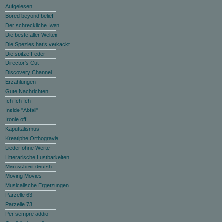
Aufgelesen
Bored beyond belief
Der schreckliche Iwan
Die beste aller Welten
Die Spezies hat‘s verkackt
Die spitze Feder
Director's Cut
Discovery Channel
Erzählungen
Gute Nachrichten
Ich Ich Ich
Inside "Abfall"
Ironie off
Kaputtalismus
Kreatiphe Orthogravie
Lieder ohne Werte
Litterarische Lustbarkeiten
Man schreit deutsh
Moving Movies
Musicalische Ergetzungen
Parzelle 63
Parzelle 73
Per sempre addio