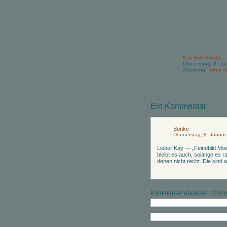
Kay Sokolowsky
Donnerstag, 8. Ja
Abteilung:
Ironie of
Ein Kommentar
Sönke
Donnerstag, 8. Januar
Lieber Kay — „Feindbild Mos
bleibt es auch, solange es r
denen nicht recht. Die sind a
Kommentar abgeben (Komme