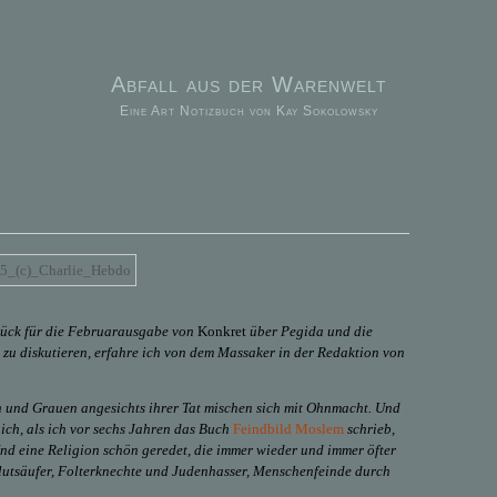
Abfall aus der Warenwelt
Eine Art Notizbuch von Kay Sokolowsky
tück für die Februarausgabe von
Konkret
über Pegida und die
s zu diskutieren, erfahre ich von dem Massaker in der Redaktion von
 und Grauen angesichts ihrer Tat mischen sich mit Ohnmacht. Und
ich, als ich vor sechs Jahren das Buch
Feindbild Moslem
schrieb,
nd eine Religion schön geredet, die immer wieder und immer öfter
Blutsäufer, Folterknechte und Judenhasser, Menschenfeinde durch