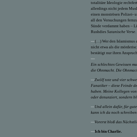
totalitäre Ideologie rechtf
allerdings nicht jedem Musl
einen monströsen Polizei- u
all den Versuchungen fernzu
Sünde verdammt haben – Li
Rushdies
Satanische Verse
.
—
(…) Wer den Islamismus 
nicht etwa als die mörderis
bestätigt nur ihren Anspruc
—
Ein schlechtes Gewissen mu
die Ohnmacht. Die Ohnmach
—
Zwölf tote und vier schwe
Fanatiker – diese Feinde d
haben. Meine Kollegen vo
oder denunziert, sondern bl
—
Und allein dafür, für gu
kann ich da noch schreibe
—
Vorerst bloß das Nächstl
—
Ich bin Charlie.