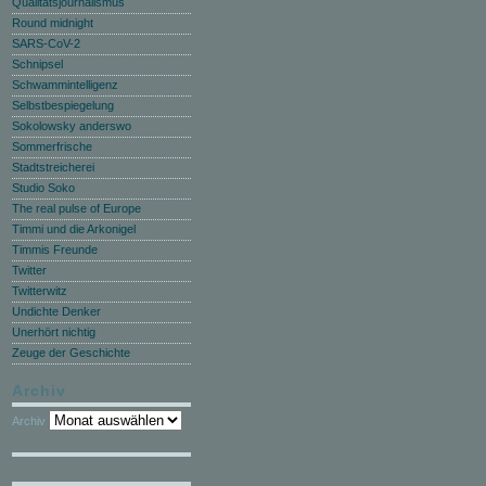
Qualitätsjournalismus
Round midnight
SARS-CoV-2
Schnipsel
Schwammintelligenz
Selbstbespiegelung
Sokolowsky anderswo
Sommerfrische
Stadtstreicherei
Studio Soko
The real pulse of Europe
Timmi und die Arkonigel
Timmis Freunde
Twitter
Twitterwitz
Undichte Denker
Unerhört nichtig
Zeuge der Geschichte
Archiv
Archiv