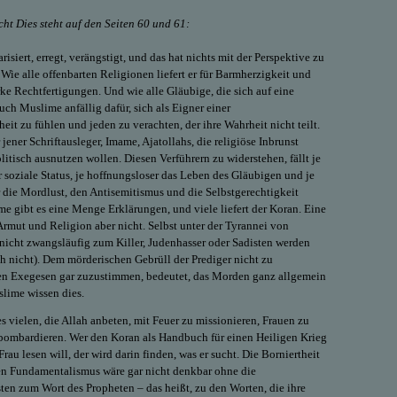
ht Dies steht auf den Seiten 60 und 61:
risiert, erregt, verängstigt, und das hat nichts mit der Perspektive zu
 Wie alle offenbarten Religionen liefert er für Barmherzigkeit und
rke Rechtfertigungen. Und wie alle Gläubige, die sich auf eine
uch Muslime anfällig dafür, sich als Eigner einer
it zu fühlen und jeden zu verachten, der ihre Wahrheit nicht teilt.
 jener Schriftausleger, Imame, Ajatollahs, die religiöse Inbrunst
litisch ausnutzen wollen. Diesen Verführern zu widerstehen, fällt je
r soziale Status, je hoffnungsloser das Leben des Gläubigen und je
ür die Mordlust, den Antisemitismus und die Selbstgerechtigkeit
e gibt es eine Menge Erklärungen, und viele liefert der Koran. Eine
rmut und Religion aber nicht. Selbst unter der Tyrannei von
icht zwangsläufig zum Killer, Judenhasser oder Sadisten werden
ch nicht). Dem mörderischen Gebrüll der Prediger nicht zu
len Exegesen gar zuzustimmen, bedeutet, das Morden ganz allgemein
slime wissen dies.
t es vielen, die Allah anbeten, mit Feuer zu missionieren, Frauen zu
bombardieren. Wer den Koran als Handbuch für einen Heiligen Krieg
au lesen will, der wird darin finden, was er sucht. Die Borniertheit
en Fundamentalismus wäre gar nicht denkbar ohne die
ten zum Wort des Propheten – das heißt, zu den Worten, die ihre