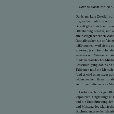
—
Ganz so dumm war ich nic
—
Der Islam, kein Zweifel, pola
tun, sondern mit ihm selbst.
Gewalt gleich viele und sta
Offenbarung berufen, sind a
alleinseligmachenden Wahrhe
Deshalb stehen sie im Visier
mißbrauchen, weil sie sie po
schwerer, je erbärmlicher de
geringer sein Wissen ist. F
fundamentalistischer Muslim
Entschuldigung dafür sind A
Talibanen muß ein Mensch n
(und er wird es meistens au
widersprechen, ihren bruta
zu billigen; die meisten Mu
—
Unstreitig, leider, gefäll
kujonieren, Ungläubige zu 
und die Unterdrückung der Fr
und Militanz des islamisch
Buchstabentreue der Islamis