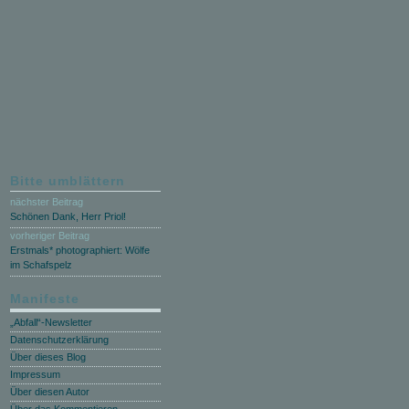
Bitte umblättern
nächster Beitrag
Schönen Dank, Herr Priol!
vorheriger Beitrag
Erstmals* photographiert: Wölfe
im Schafspelz
Manifeste
„Abfall“-Newsletter
Datenschutzerklärung
Über dieses Blog
Impressum
Über diesen Autor