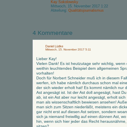
Kay Sokolowsky
Mittwoch, 15. November 2017 1:22
Abteilung:
Qualitätsjournalismus
4 Kommentare
Daniel Lüdke
Mittwoch, 15. November 2017 5:11
Lieber Kay!
Vielen Dank! Es ist heutzutage sehr wichtig, wenn e
weithin leuchtendes Beispiel dem allgemeinen Spra
vorhalten!
Doch für Norbert Schneider muß ich in diesem Fall
werfen, ich habe nämlich durchaus schon mal ein
der sich wieder erholt hat! Es kommt nämlich nur da
Ast angesägt ist. Ist der Ast doll angesägt, hast Du 
ab, ist ein Ast aber nur leicht angesägt, erholt sich
man als wissenschaftlich bewiesen ansehen! Außer
man sich zum Sitzen niederläßt, meistens ein dick
gar nicht erst auf diesen Ast setzen, sondern woan
sich ja niemand freiwillig auf einen dünnen Ast, wo
hin, wenn sich hier jeder das Recht herausnähme,
sitzen?