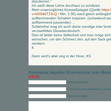
dazulernen.“
Ich weiß diese Lehre durchaus zu schätzen.
Mein ursprüngliches Kompaßplagiat (Quelle
https
v=b5I94bT23cQ
/ Min. 2:30) ward gleich anfängli
aufflammenden Schatten inspiriert. (schwelend wae
aufflammend passender) …
Schleimfrei mag ich auch deine sonstige inter’brett
verzweifelten Desasterdeutsch.
Dies ist leider keine Seltenheit und man möge si
wünschen, um den Schmerz des ‚auf den Sack geh
mindern.
K
Dann wird’s aber eng in der Hose. KS
Kommentar abgeben (Kommentare unter Modera
HIER
)
Name (erforderlich)
E-Mail (wird nicht veröffentlicht, notwe
Website (freiwillig)