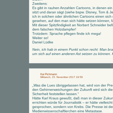
Zweitens:
Es gibt in rauhen Anzahlen Cartoons, in denen ein
sitzt und daran sägt (siehe bspw. Disney, Tom & Jer
ich in solchen oder ähnlichen Cartoons einen sich
gesehen, auf den man sich hätte setzen können, fal
Mit dieser Spitzfindigkeit an Norbert Schneider bef
dem falschen Holzdampfer!
Trotzdem: Sprache pflegen finde ich mega!
Weiter so!
Daniel Lüdke
Nein, ich hab in einem Punkt schon recht: Man br
um sich auf einen anderen Ast setzen zu können.
Kai Pichmann
Mittwoch, 15. November 2017 19:59
„Was die Lues übriggelassen hat, wird von der Pr
den Gehirnerweichungen der Zukunft wird sich die
Sicherheit feststellen lassen.“
Hätte Karl Kraus gewußt, daß man in dieser Zukun
errichten würde für Journalistik – er hätte vielleicht
gesprochen, sondern von Krebs. Die Presse ist de
Medienwissenschaftlerchen eine Metastase.