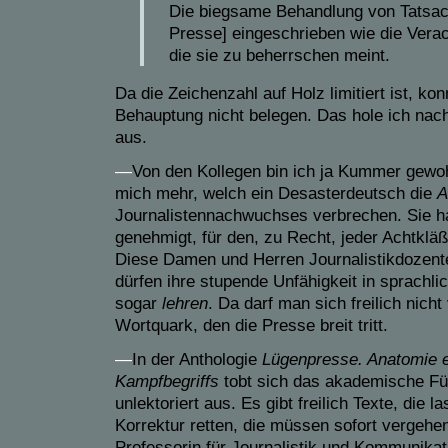
Die biegsame Behandlung von Tatsach
Presse] eingeschrieben wie die Vera
die sie zu beherrschen meint.
Da die Zeichenzahl auf Holz limitiert ist, ko
Behauptung nicht belegen. Das hole ich nach
aus.
—
Von den Kollegen bin ich ja Kummer gewoh
mich mehr, welch ein Desasterdeutsch die
A
Journalistennachwuchses verbrechen. Sie ha
genehmigt, für den, zu Recht, jeder Achtklä
Diese Damen und Herren Journalistikdozent
dürfen ihre stupende Unfähigkeit in sprachl
sogar
lehren
. Da darf man sich freilich nich
Wortquark, den die Presse breit tritt.
—
In der Anthologie
Lügenpresse. Anatomie e
Kampfbegriffs
tobt sich das akademische Fü
unlektoriert aus. Es gibt freilich Texte, die 
Korrektur retten, die müssen sofort vergehen
Professorin für Journalistik und Kommunika