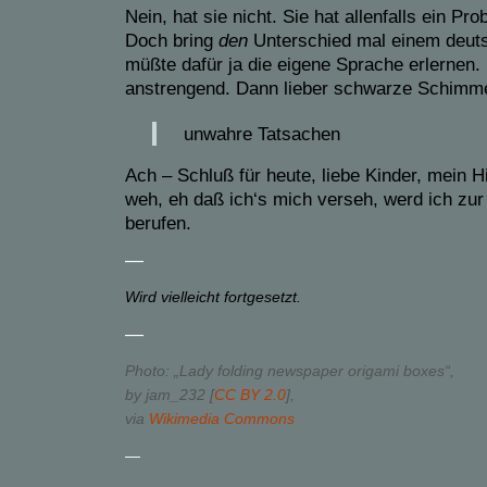
Nein, hat sie nicht. Sie hat allenfalls ein P
Doch bring
den
Unterschied mal einem deuts
müßte dafür ja die eigene Sprache erlernen. 
anstrengend. Dann lieber schwarze Schimme
unwahre Tatsachen
Ach – Schluß für heute, liebe Kinder, mein Hi
weh, eh daß ich‘s mich verseh, werd ich zur
berufen.
—
Wird vielleicht fortgesetzt.
—
Photo: „Lady folding newspaper origami boxes“,
by jam_232 [
CC BY 2.0
],
via
Wikimedia Commons
—