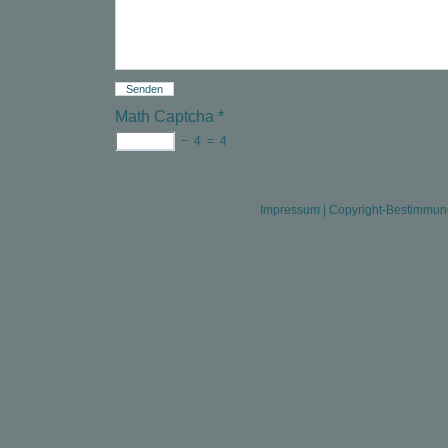
Math Captcha
*
−
4
=
4
Impressum
|
Copyright-Bestimmu