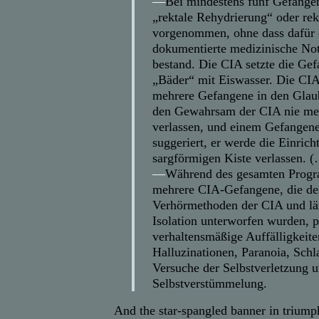
—
Bei mindestens fünf Gefange
„rektale Rehydrierung“ oder rek
vorgenommen, ohne dass dafür 
dokumentierte medizinische No
bestand. Die CIA setzte die Ge
„Bäder“ mit Eiswasser. Die CIA
mehrere Gefangene in den Glau
den Gewahrsam der CIA nie me
verlassen, und einem Gefangen
suggeriert, er werde die Einrich
sargförmigen Kiste verlassen. 
—
Während des gesamten Progr
mehrere CIA-Gefangene, die de
Verhörmethoden der CIA und lä
Isolation unterworfen wurden, 
verhaltensmäßige Auffälligkeit
Halluzinationen, Paranoia, Schl
Versuche der Selbstverletzung 
Selbstverstümmelung.
And the star-spangled banner in triump