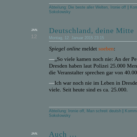
Abteilung:
Die beste aller Welten
,
Ironie off
|
Kom
Sokolowsky
Deutschland, deine Mitte
JAN.
12
Montag, 12. Januar 2015 23:15
Spiegel online
meldet
soeben
:
—
„So viele kamen noch nie: An der P
Dresden haben laut Polizei 25.000 Me
die Veranstalter sprechen gar von 40.00
—
Ich war noch nie im Leben in Dresde
viele. Seit heute sind es ca. 25.000.
Abteilung:
Ironie off
,
Man schreit deutsh
|
Komme
Sokolowsky
Auch …
JAN.