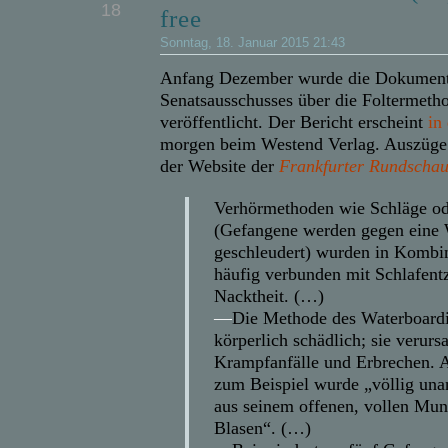
18
free
Sonntag, 18. Januar 2015 21:43
Anfang Dezember wurde die Dokumenta
Senatsausschusses über die Foltermeth
veröffentlicht. Der Bericht erscheint
in
morgen beim Westend Verlag. Auszüge 
der Website der
Frankfurter Rundscha
Verhörmethoden wie Schläge od
(Gefangene werden gegen eine
geschleudert) wurden in Kombin
häufig verbunden mit Schlafent
Nacktheit. (…)
—
Die Methode des Waterboard
körperlich schädlich; sie verurs
Krampfanfälle und Erbrechen.
zum Beispiel wurde „völlig una
aus seinem offenen, vollen Mun
Blasen“. (…)