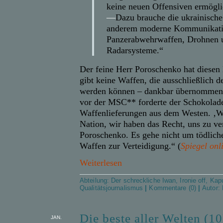
keine neuen Offensiven ermögli
—
Dazu brauche die ukrainisch
anderem moderne Kommunikati
Panzerabwehrwaffen, Drohnen 
Radarsysteme.“
Der feine Herr Poroschenko hat diesen 
gibt keine Waffen, die ausschließlich d
werden können – dankbar übernommen. 
vor der MSC** forderte der Schokolade
Waffenlieferungen aus dem Westen. ‚Wi
Nation, wir haben das Recht, uns zu ver
Poroschenko. Es gehe nicht um tödlic
Waffen zur Verteidigung.“ (
Spiegel onl
Weiterlesen
Abteilung:
Der schreckliche Iwan
,
Ironie off
,
Kapu
Qualitätsjournalismus
|
Kommentare (0)
|
Autor:
Die beste aller Welten (10
JAN.