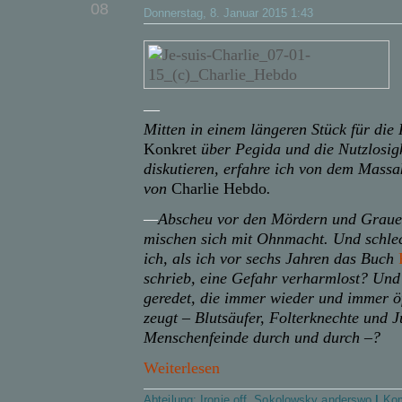
08
Donnerstag, 8. Januar 2015 1:43
—
Mitten in einem längeren Stück für di
Konkret
über Pegida und die Nutzlosigk
diskutieren, erfahre ich von dem Massa
von
Charlie Hebdo
.
—
Abscheu vor den Mördern und Grauen
mischen sich mit Ohnmacht. Und schl
ich, als ich vor sechs Jahren das Buch
schrieb, eine Gefahr verharmlost? Und
geredet, die immer wieder und immer öf
zeugt – Blutsäufer, Folterknechte und 
Menschenfeinde durch und durch –?
Weiterlesen
Abteilung:
Ironie off
,
Sokolowsky anderswo
|
Kom