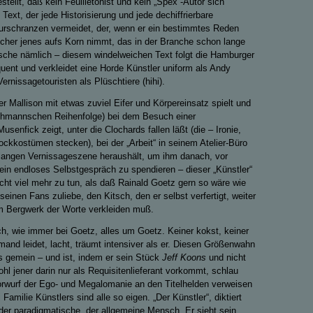
estellt, daß kein Feuilletonist und kein „Spex“-Autor sich
ext, der jede Historisierung und jede dechiffrierbare
turschranzen vermeidet, der, wenn er ein bestimmtes Reden
lsicher jenes aufs Korn nimmt, das in der Branche schon lange
nsche nämlich – diesem windelweichen Text folgt die Hamburger
ent und verkleidet eine Horde Künstler uniform als Andy
Vernissagetouristen als Plüschtiere (hihi).
er Mallison mit etwas zuviel Eifer und Körpereinsatz spielt und
chmannschen Reihenfolge) bei dem Besuch einer
enfick zeigt, unter die Clochards fallen läßt (die – Ironie,
rockkostümen stecken), bei der „Arbeit“ in seinem Atelier-Büro
 langen Vernissageszene heraushält, um ihm danach, vor
in endloses Selbstgespräch zu spendieren – dieser „Künstler“
icht viel mehr zu tun, als daß Rainald Goetz gern so wäre wie
 seinen Fans zuliebe, den Kitsch, den er selbst verfertigt, weiter
m Bergwerk der Worte verkleiden muß.
ich, wie immer bei Goetz, alles um Goetz. Keiner kokst, keiner
mand leidet, lacht, träumt intensiver als er. Diesen Größenwahn
ns gemein – und ist, indem er sein Stück
Jeff Koons
und nicht
hl jener darin nur als Requisitenlieferant vorkommt, schlau
orwurf der Ego- und Megalomanie an den Titelhelden verweisen
amilie Künstlers sind alle so eigen. „Der Künstler“, diktiert
 der paradigmatische, der allgemeine Mensch. Er sieht sein