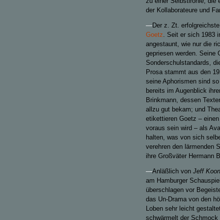
zu einer Selbstironie, die
der Kollaborateure und Fa
—
Der z. Zt. erfolgreichs
Goetz
.
Seit er sich 1983 i
angestaunt, wie nur die r
gepriesen werden. Seine G
Sonderschulstandards, die
Prosa stammt aus den 1920
seine Aphorismen sind so 
bereits im Augenblick ihre
Brinkmann, dessen Texten
allzu gut bekam; und The
etikettieren Goetz – einen
voraus sein wird – als Av
halten, was von sich selbe
verehren den lärmenden Sch
ihre Großväter Hermann B
—
Anläßlich von
Jeff Koo
am Hamburger Schauspielha
überschlagen vor Begeist
das Un-Drama von den höc
Loben sehr leicht gestalt
schwärmelt der Schmock n