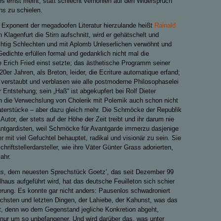
 es ernst meint, statt schlecht verhohlen auf den Widerspruch
ns zu schielen.
te Exponent der megadoofen Literatur hierzulande heißt
Rainald
n Klagenfurt die Stirn aufschnitt, wird er gehätschelt und
ichtig Schlechten und mit Aplomb Unleserlichen verwöhnt und
edichte erfüllen formal und gedanklich nicht mal die
 Erich Fried einst setzte; das ästhetische Programm seiner
er Jahren, als Breton, leider, die Ecriture automatique erfand;
verstaubt und verblasen wie alle postmoderne Philosophaselei
r Entstehung; sein „Haß“ ist abgekupfert bei Rolf Dieter
 die Verwechslung von Cholerik mit Polemik auch schon nicht
aterstücke – aber dazu gleich mehr. Die Schmöcke der Republik
 Autor, der stets auf der Höhe der Zeit treibt und ihr darum nie
antgardisten, weil Schmöcke für Avantgarde immerzu dasjenige
r mit viel Gefuchtel behauptet, radikal und visionär zu sein. Sie
riftstellerdarsteller, wie ihre Väter Günter Grass adorierten,
ahr.
ns
, dem neuesten Sprechstück Goetz’, das seit Dezember 99
us aufgeführt wird, hat das deutsche Feuilleton sich schier
erung. Es konnte gar nicht anders: Pausenlos schwadroniert
hsten und letzten Dingen, der Lahiebe, der Kahunst, was das
et, denn wo dem Gegenstand jegliche Konkretion abgeht,
ur um so unbefangener. Und wird darüber das, was unter