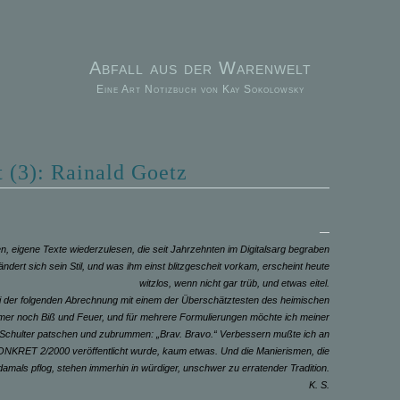
Abfall aus der Warenwelt
Eine Art Notizbuch von Kay Sokolowsky
t (3): Rainald Goetz
—
en, eigene Texte wiederzulesen, die seit Jahrzehnten im Digitalsarg begraben
ändert sich sein Stil, und was ihm einst blitzgescheit vorkam, erscheint heute
witzlos, wenn nicht gar trüb, und etwas eitel.
ei der folgenden Abrechnung mit einem der Überschätztesten des heimischen
immer noch Biß und Feuer, und für mehrere Formulierungen möchte ich meiner
 Schulter patschen und zubrummen: „Brav. Bravo.“ Verbessern mußte ich an
 KONKRET 2/2000 veröffentlicht wurde, kaum etwas. Und die Manierismen, die
damals pflog, stehen immerhin in würdiger, unschwer zu erratender Tradition.
K. S.