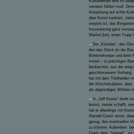
Kulturbetrieb wird so darg
verraten fühlen muß. Dem T
Anspielung auf echte Kul
über Kunst karikiert, zie
verpönt ist, das Benjami
Inszenierung ganz konsequ
Warhol (tot), einen Trupp 
—
Der „Künstler“, den Oliv
den das Stück (in der Ba
Bohèmekneipe und beim Mus
Ironie! – in prächtigen Ba
beobachtet, aus der ewig
geschlossenem Vorhang, e
hat mit dem Titelhelden n
der Kitschskulpteur, aber,
als abgründiges Wühlen i
—
In „Jeff Koons“ dreht s
bumst, keiner schafft, nie
hat er allerdings mit Koo
Rainald Goetz
nennt, obwo
genug, den eventuellen V
zu können. Außerdem: bei F
Goetz dem „Spiegel“, „ist