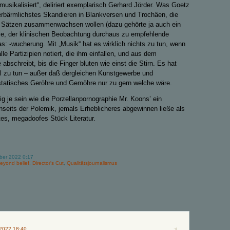
musikalisiert“, deliriert exemplarisch Gerhard Jörder. Was Goetz
lererbärmlichstes Skandieren in Blankversen und Trochäen, die
n Sätzen zusammenwachsen wollen (dazu gehörte ja auch ein
ive, der klinischen Beobachtung durchaus zu empfehlende
: -wucherung. Mit „Musik“ hat es wirklich nichts zu tun, wenn
lle Partizipien notiert, die ihm einfallen, und aus dem
bschreibt, bis die Finger bluten wie einst die Stirn. Es hat
el zu tun – außer daß dergleichen Kunstgewerbe und
tatisches Geröhre und Gemöhre nur zu gern welche wäre.
ig je sein wie die Porzellanpornographie Mr. Koons’ ein
seits der Polemik, jemals Erheblicheres abgewinnen ließe als
es, megadoofes Stück Literatur.
ber 2022 0:17
eyond belief
,
Director's Cut
,
Qualitätsjournalismus
 2022 18:40