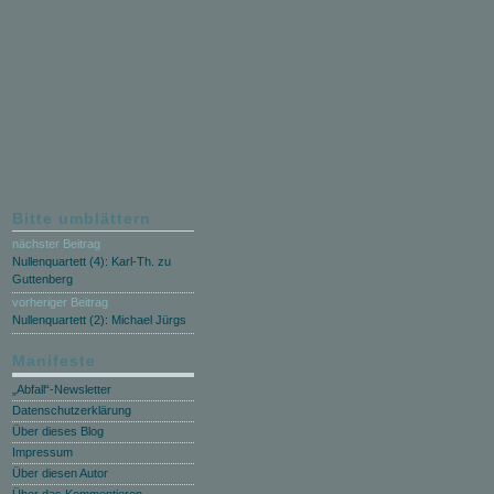
Bitte umblättern
nächster Beitrag
Nullenquartett (4): Karl-Th. zu
Guttenberg
vorheriger Beitrag
Nullenquartett (2): Michael Jürgs
Manifeste
„Abfall“-Newsletter
Datenschutzerklärung
Über dieses Blog
Impressum
Über diesen Autor