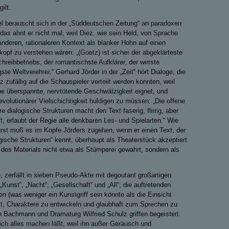
ilt.
l berauscht sich in der „Süddeutschen Zeitung“ an paradoxen
das ahnt er nicht mal, weil Diez, wie sein Held, von Sprache
anderen, rationaleren Kontext als blanker Hohn auf einen
opf zu verstehen wären: „(Goetz) ist sicher der abgeklärteste
reibbetriebs, der romantischste Aufklärer, der wirrste
ste Weltverehrer.“ Gerhard Jörder in der „Zeit“ hört Dialoge, die
z zufällig auf die Schauspieler verteilt werden konnten, weil
lbe überspannte, nervtötende Geschwätzigkeit eignet, und
evolutionärer Vielschichtigkeit huldigen zu müssen: „Die offene
re dialogische Strukturen macht den Text faserig, flirrig, aber
ft, erlaubt der Regie alle denkbaren Les- und Spielarten.“ Wie
er erst muß es im Kopfe Jörders zugehen, wenn er einen Text, der
gische Strukturen“ kennt, überhaupt als Theaterstück akzeptiert
t des Materials nicht etwa als Stümperei gewahrt, sondern als
o, zerfällt in sieben Pseudo-Akte mit degoutant großartigen
„Kunst“, „Nacht“, „Gesellschaft“ und „All“; die auftretenden
n (was weniger ein Kunstgriff sein könnte als die Einsicht
it, Charaktere zu entwickeln und glaubhaft zum Sprechen zu
n Bachmann und Dramaturg Wilfried Schulz griffen begeistert
ich alles machen läßt, weil ihn außer Geräusch und