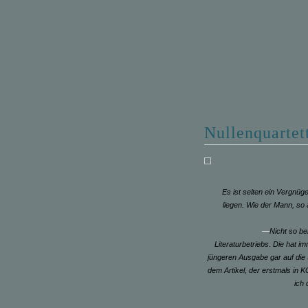
Nullenquartet
Es ist selten ein Vergnüg
liegen. Wie der Mann, so 
—
Nicht so b
Literaturbetriebs. Die hat 
jüngeren Ausgabe gar auf die
dem Artikel, der erstmals in
ich 