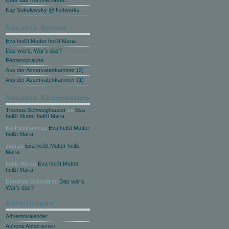
Über das Kommentieren
Kay Sokolowsky @ Networks
Neueste Notate
Eva heißt Mutter heißt Maria
Das war’s. War’s das?
Festansprache
Aus der Asservatenkammer (2)
Aus der Asservatenkammer (1)
Neueste Kommentare
Thomas Schweighäuser
zu
Eva
heißt Mutter heißt Maria
Kai Pichmann
zu
Eva heißt Mutter
heißt Maria
Josi
zu
Eva heißt Mutter heißt
Maria
Louis Wu
zu
Eva heißt Mutter
heißt Maria
Dorothee Schmidt
zu
Das war’s.
War’s das?
Abteilungen
Adventskalender
Aphone Aphorismen