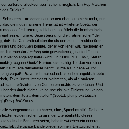
h der äußerste Glücksentwurf scheint möglich. Ein Pop-Märchen
ee des Stücks.“
 Schmarren – an denen neu, so neu aber auch nicht mehr, nur
also die industrialisierte Trivialität ist – lieferte Goetz, der
 megadoofer Literatur, zeitlebens ab. Allein die bombastische
s und seine, frühere, Begeisterung für die „Tatmenschen“ der
g, daß das Gesamtfeuilleton ihn als den zutiefst reaktionären
nnen und begrüßen konnte, der er von jeher war. Nachdem er
gen Textmonster
Festung
sein gewundenes, „titanisch“ sich
 zur Nation abgelegt hatte (wozu, in KONKRET 10/93, Stefan
merkte), begann Goetz’ Karriere erst richtig. Er, den von einer
sen kaum jede tausendste kennt, wurde als „Scene“-Autor
nen Zug verpaßt,
Rave
nicht nur schrieb, sondern angeblich lebte.
eit, Texte übers Internet zu verbreiten, als alle anderen
ch damit brüsteten, von Computern nichts zu verstehen. Und
on über den durch nichts, keine pseudolinke Einlassung, keinen
msten, dem Jetzt, dem „tollen“ (Goetz), plump-ekstatisch
g“ (Diez)
Jeff Koons
.
h alle wahrgenommen zu haben, eine „Sprachmusik“. Da hatte
 letzten epidemischen Unsinn der Literaturkritik, dieses
die vielmehr Partituren seien, habe inzwischen ein anderer
oetz läßt die ganze Bande wieder spinnen. Die „Sprache ist