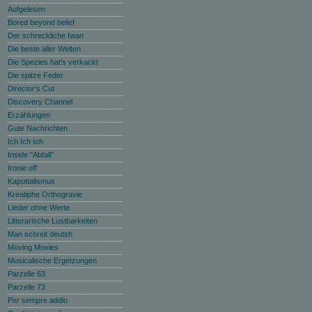
Aufgelesen
Bored beyond belief
Der schreckliche Iwan
Die beste aller Welten
Die Spezies hat‘s verkackt
Die spitze Feder
Director's Cut
Discovery Channel
Erzählungen
Gute Nachrichten
Ich Ich Ich
Inside "Abfall"
Ironie off
Kaputtalismus
Kreatiphe Orthogravie
Lieder ohne Werte
Litterarische Lustbarkeiten
Man schreit deutsh
Moving Movies
Musicalische Ergetzungen
Parzelle 63
Parzelle 73
Per sempre addio