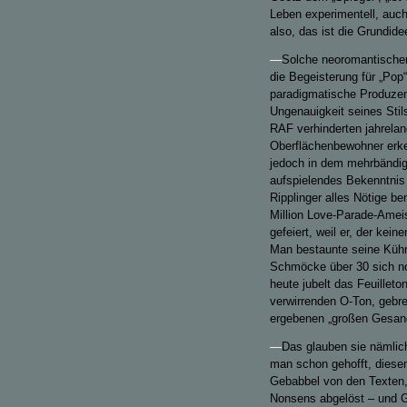
Leben experimentell, auc
also, das ist die Grundid
—
Solche neoromantischen
die Begeisterung für „Pop“, 
paradigmatische Produzent
Ungenauigkeit seines Stil
RAF verhinderten jahrelan
Oberflächenbewohner erke
jedoch in dem mehrbändi
aufspielendes Bekenntnis
Ripplinger alles Nötige be
Million Love-Parade-Amei
gefeiert, weil er, der kei
Man bestaunte seine Kühnh
Schmöcke über 30 sich no
heute jubelt das Feuillet
verwirrenden O-Ton, gebre
ergebenen „großen Gesan
—
Das glauben sie nämlic
man schon gehofft, diesen
Gebabbel von den Texten, 
Nonsens abgelöst – und G