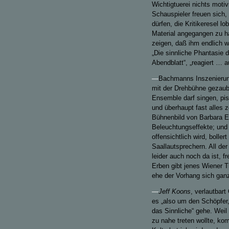
Wichtigtuerei nichts motiv
Schauspieler freuen sich, 
dürfen, die Kritikeresel lo
Material angegangen zu ha
zeigen, daß ihm endlich we
„Die sinnliche Phantasie 
Abendblatt“, „reagiert … 
—
Bachmanns Inszenierung 
mit der Drehbühne gezaube
Ensemble darf singen, pis
und überhaupt fast alles 
Bühnenbild von Barbara Eh
Beleuchtungseffekte; und
offensichtlich wird, bolle
Saallautsprechern. All de
leider auch noch da ist, f
Erben gibt jenes Wiener T
ehe der Vorhang sich ganz 
—
Jeff Koons
, verlautbart
es „also um den Schöpfer,
das Sinnliche“ gehe. Weil
zu nahe treten wollte, ko