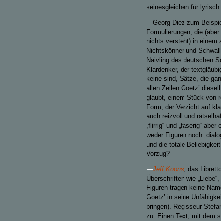
seinesgleichen für lyrisch g
—
Georg Diez zum Beispie
Formulierungen, die (aber 
nichts versteht) in einem 
Nichtskönner und Schwallk
Naivling des deutschen Sch
Klardenker, der textgläubig
keine sind, Sätze, die gan
allen Zeilen Goetz’ diese
glaubt, einem Stück von r
Form, der Verzicht auf kla
auch reizvoll und rätselha
„flirrig“ und „faserig“ ab
weder Figuren noch „dialo
und die totale Beliebigkei
Vorzug?
—
Jeff Koons
, das Librett
Überschriften wie „Liebe“, 
Figuren tragen keine Name
Goetz’ in seine Unfähigke
bringen). Regisseur Stefa
zu: Einen Text, mit dem s