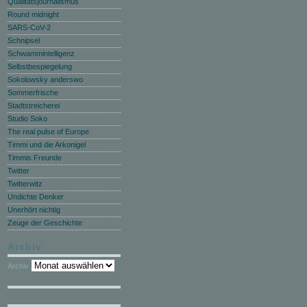
Qualitätsjournalismus
Round midnight
SARS-CoV-2
Schnipsel
Schwammintelligenz
Selbstbespiegelung
Sokolowsky anderswo
Sommerfrische
Stadtstreicherei
Studio Soko
The real pulse of Europe
Timmi und die Arkonigel
Timmis Freunde
Twitter
Twitterwitz
Undichte Denker
Unerhört nichtig
Zeuge der Geschichte
Archiv
Archiv