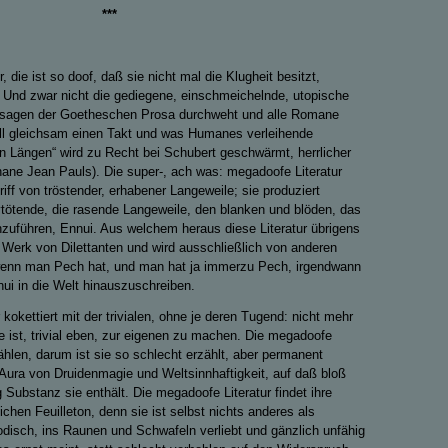
***
r, die ist so doof, daß sie nicht mal die Klugheit besitzt,
 Und zwar nicht die gediegene, einschmeichelnde, utopische
ssagen der Goetheschen Prosa durchweht und alle Romane
all gleichsam einen Takt und was Humanes verleihende
en Längen“ wird zu Recht bei Schubert geschwärmt, herrlicher
thane Jean Pauls). Die super-, ach was: megadoofe Literatur
griff von tröstender, erhabener Langeweile; sie produziert
vtötende, die rasende Langeweile, den blanken und blöden, das
zuführen, Ennui. Aus welchem heraus diese Literatur übrigens
s Werk von Dilettanten und wird ausschließlich von anderen
, wenn man Pech hat, und man hat ja immerzu Pech, irgendwann
nui in die Welt hinauszuschreiben.
kokettiert mit der trivialen, ohne je deren Tugend: nicht mehr
ie ist, trivial eben, zur eigenen zu machen. Die megadoofe
zählen, darum ist sie so schlecht erzählt, aber permanent
e Aura von Druidenmagie und Weltsinnhaftigkeit, auf daß bloß
Substanz sie enthält. Die megadoofe Literatur findet ihre
chen Feuilleton, denn sie ist selbst nichts anderes als
modisch, ins Raunen und Schwafeln verliebt und gänzlich unfähig