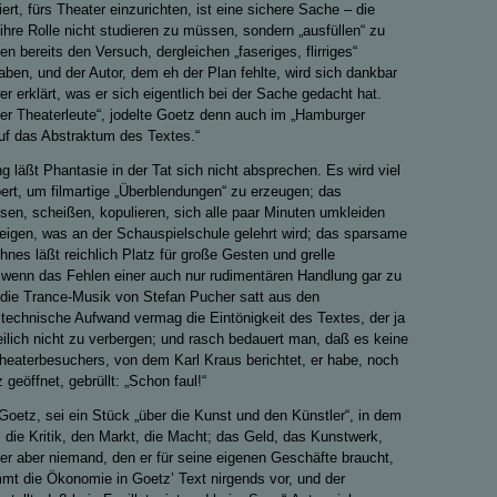
iert, fürs Theater einzurichten, ist eine sichere Sache – die
ihre Rolle nicht studieren zu müssen, sondern „ausfüllen“ zu
ben bereits den Versuch, dergleichen „faseriges, flirriges“
ben, und der Autor, dem eh der Plan fehlte, wird sich dankbar
r erklärt, was er sich eigentlich bei der Sache gedacht hat.
der Theaterleute“, jodelte Goetz denn auch im „Hamburger
auf das Abstraktum des Textes.“
läßt Phantasie in der Tat sich nicht absprechen. Es wird viel
rt, um filmartige „Überblendungen“ zu erzeugen; das
sen, scheißen, kopulieren, sich alle paar Minuten umkleiden
zeigen, was an der Schauspielschule gelehrt wird; das sparsame
nes läßt reichlich Platz für große Gesten und grelle
 wenn das Fehlen einer auch nur rudimentären Handlung gar zu
rt die Trance-Musik von Stefan Pucher satt aus den
r technische Aufwand vermag die Eintönigkeit des Textes, der ja
reilich nicht zu verbergen; und rasch bedauert man, daß es keine
heaterbesuchers, von dem Karl Kraus berichtet, er habe, noch
geöffnet, gebrüllt: „Schon faul!“
 Goetz, sei ein Stück „über die Kunst und den Künstler“, in dem
 die Kritik, den Markt, die Macht; das Geld, das Kunstwerk,
 er aber niemand, den er für seine eigenen Geschäfte braucht,
mmt die Ökonomie in Goetz’ Text nirgends vor, und der