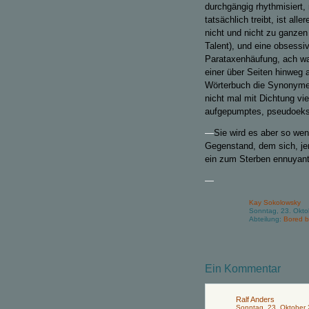
durchgängig rhythmisiert, 
tatsächlich treibt, ist al
nicht und nicht zu ganze
Talent), und eine obsess
Parataxenhäufung, ach was
einer über Seiten hinweg a
Wörterbuch die Synonyme a
nicht mal mit Dichtung vi
aufgepumptes, pseudoeks
—
Sie wird es aber so wen
Gegenstand, dem sich, jen
ein zum Sterben ennuyant
—
Kay Sokolowsky
Sonntag, 23. Okto
Abteilung:
Bored b
Ein Kommentar
Ralf Anders
Sonntag, 23. Oktober