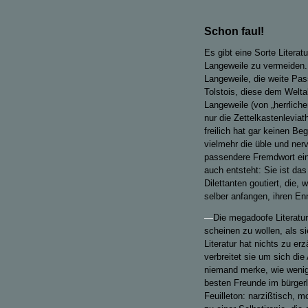
Schon faul!
Es gibt eine Sorte Literatu
Langeweile zu vermeiden.
Langeweile, die weite Pa
Tolstois, diese dem Welt
Langeweile (von „herrlich
nur die Zettelkastenlevia
freilich hat gar keinen Be
vielmehr die üble und ner
passendere Fremdwort ein
auch entsteht: Sie ist da
Dilettanten goutiert, die
selber anfangen, ihren En
—
Die megadoofe Literatur 
scheinen zu wollen, als s
Literatur hat nichts zu er
verbreitet sie um sich di
niemand merke, wie wenig 
besten Freunde im bürgerli
Feuilleton: narzißtisch, 