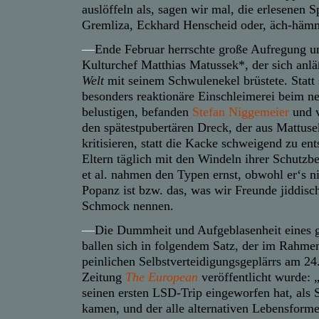
auslöffeln als, sagen wir mal, die erlesenen
Gremliza, Eckhard Henscheid oder, äch-hämm
—
Ende Februar herrschte große Aufregung 
Kulturchef Matthias Matussek*, der sich anlä
Welt
mit seinem Schwulenekel brüstete. Statt 
besonders reaktionäre Einschleimerei beim n
belustigen, befanden
Stefan Niggemeier
und v
den spätestpubertären Dreck, der aus Mattusek
kritisieren, statt die Kacke schweigend zu en
Eltern täglich mit den Windeln ihrer Schutzb
et al. nahmen den Typen ernst, obwohl er‘s ni
Popanz ist bzw. das, was wir Freunde jiddisc
Schmock nennen.
—
Die Dummheit und Aufgeblasenheit eines
ballen sich in folgendem Satz, der im Rahme
peinlichen Selbstverteidigungsgeplärrs am 24
Zeitung
The European
veröffentlicht wurde: „
seinen ersten LSD-Trip eingeworfen hat, als 
kamen, und der alle alternativen Lebensform