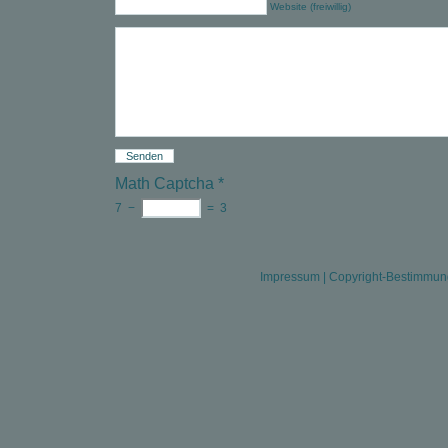
Website (freiwillig)
Math Captcha
*
7
−
=
3
Impressum
|
Copyright-Bestimmu