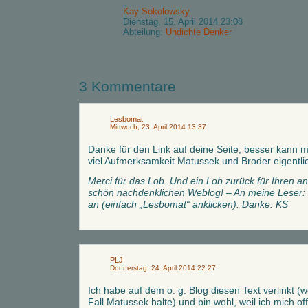
Kay Sokolowsky
Dienstag, 15. April 2014 23:08
Abteilung:
Undichte Denker
3 Kommentare
Lesbomat
Mittwoch, 23. April 2014 13:37
Danke für den Link auf deine Seite, besser kann 
viel Aufmerksamkeit Matussek und Broder eigentli
Merci für das Lob. Und ein Lob zurück für Ihren 
schön nachdenklichen Weblog! – An meine Leser: 
an (einfach „Lesbomat“ anklicken). Danke. KS
PLJ
Donnerstag, 24. April 2014 22:27
Ich habe auf dem o. g. Blog diesen Text verlinkt (w
Fall Matussek halte) und bin wohl, weil ich mich of