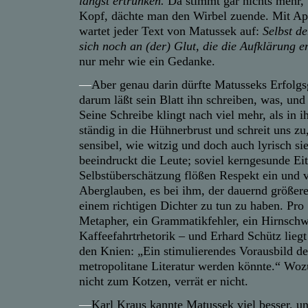
längst ertrunken.
Da stimmt gar nichts mehr, 
Kopf, dächte man den Wirbel zuende. Mit Ap
wartet jeder Text von Matussek auf:
Selbst d
sich noch an (der) Glut, die die Aufklärung e
nur mehr wie ein Gedanke.
—
Aber genau darin dürfte Matusseks Erfolgs
darum läßt sein Blatt ihn schreiben, was, und 
Seine Schreibe klingt nach viel mehr, als in ih
ständig in die Hühnerbrust und schreit uns zu
sensibel, wie witzig und doch auch lyrisch si
beeindruckt die Leute; soviel kerngesunde Eit
Selbstüberschätzung flößen Respekt ein und v
Aberglauben, es bei ihm, der dauernd größere S
einem richtigen Dichter zu tun zu haben. Pro 
Metapher, ein Grammatikfehler, ein Hirnschw
Kaffeefahrtrhetorik – und Erhard Schütz liegt
den Knien: „Ein stimulierendes Vorausbild de
metropolitane Literatur werden könnte.“ Woz
nicht zum Kotzen, verrät er nicht.
—
Karl Kraus kannte Matussek viel besser, u