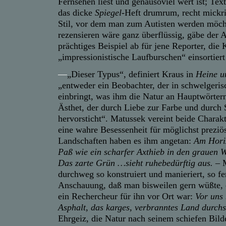
Fernsehen liest und genausoviel wert ist; Tex
das dicke
Spiegel
-Heft drumrum, recht mickri
Stil, vor dem man zum Autisten werden möc
rezensieren wäre ganz überflüssig, gäbe der A
prächtiges Beispiel ab für jene Reporter, die 
„impressionistische Laufburschen“ einsortiert
—
„Dieser Typus“, definiert Kraus in
Heine u
„entweder ein Beobachter, der in schwelgeris
einbringt, was ihm die Natur an Hauptwörtern
Ästhet, der durch Liebe zur Farbe und durch 
hervorsticht“. Matussek vereint beide Charak
eine wahre Besessenheit für möglichst preziö
Landschaften haben es ihm angetan:
Am Horiz
Paß wie ein scharfer Axthieb in den grauen 
Das zarte Grün …sieht ruhebedürftig aus.
– M
durchweg so konstruiert und manieriert, so fe
Anschauung, daß man bisweilen gern wüßte, o
ein Rechercheur für ihn vor Ort war:
Vor uns
Asphalt, das karges, verbranntes Land durchs
Ehrgeiz, die Natur nach seinem schiefen Bilde