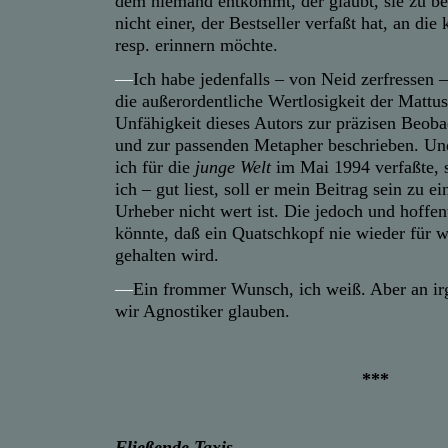
dem niemand entkommt, der glaubt, sie zu be
nicht einer, der Bestseller verfaßt hat, an die 
resp. erinnern möchte.
—
Ich habe jedenfalls – von Neid zerfressen –
die außerordentliche Wertlosigkeit der Matt
Unfähigkeit dieses Autors zur präzisen Beob
und zur passenden Metapher beschrieben. Und
ich für die
junge Welt
im Mai 1994 verfaßte, 
ich – gut liest, soll er mein Beitrag sein zu e
Urheber nicht wert ist. Die jedoch und hoffen
könnte, daß ein Quatschkopf nie wieder für w
gehalten wird.
—
Ein frommer Wunsch, ich weiß. Aber an i
wir Agnostiker glauben.
***
Fließende Taxis