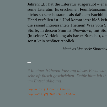
Jahren: „Er hat die Literatur ausgeraubt – er 
seine Literatur. Es erscheinen Feuilletonsa
nichts so sehr bestaunt, als daß dem Buchbind
Hand zerfallen ist.“ Und komm jetzt bloß ke
die rasend interessanten Themen! Was vom Sto
Stoffe; in diesem Sinn ist
Showdown
, mit St
(in seiner Verkleidung als harter Bursche),
tot
sonst kein schöner Anblick.
Matthias Matussek:
Showdo
—
* In einer früheren Fassung dieses Posts wa
sehr oft falsch geschrieben. Dafür bitte ich i
um Entschuldigung.
Popanz-Trio (1): Alice in Chains
Popanz-Trio (2): Thilos Sprachfehler