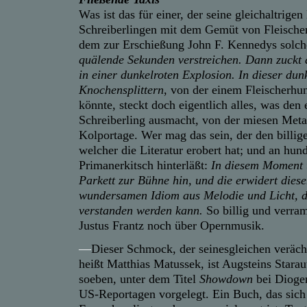
Was ist das für einer, der seine gleichaltrige
Schreiberlingen mit dem Gemüt von Fleische
dem zur Erschießung John F. Kennedys solche
quälende Sekunden verstreichen. Dann zuckt 
in einer dunkelroten Explosion. In dieser du
Knochensplittern
, von der einem Fleischerhu
könnte, steckt doch eigentlich alles, was den
Schreiberling ausmacht, von der miesen Meta
Kolportage. Wer mag das sein, der den bill
welcher die Literatur erobert hat; und an hund
Primanerkitsch hinterläßt:
In diesem Moment 
Parkett zur Bühne hin, und die erwidert dies
wundersamen Idiom aus Melodie und Licht, 
verstanden werden kann.
So billig und verram
Justus Frantz noch über Opernmusik.
—
Dieser Schmock, der seinesgleichen veräch
heißt Matthias Matussek, ist Augsteins Stara
soeben, unter dem Titel
Showdown
bei Dioge
US-Reportagen vorgelegt. Ein Buch, das sic