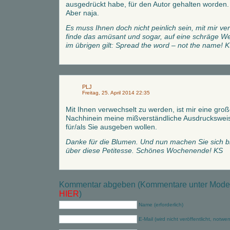
ausgedrückt habe, für den Autor gehalten worden. 
Aber naja.
Es muss Ihnen doch nicht peinlich sein, mit mir v
finde das amüsant und sogar, auf eine schräge We
im übrigen gilt: Spread the word – not the name! 
PLJ
Freitag, 25. April 2014 22:35
Mit Ihnen verwechselt zu werden, ist mir eine groß
Nachhinein meine mißverständliche Ausdrucksweise
für/als Sie ausgeben wollen.
Danke für die Blumen. Und nun machen Sie sich b
über diese Petitesse. Schönes Wochenende! KS
Kommentar abgeben (Kommentare unter Modera
HIER
)
Name (erforderlich)
E-Mail (wird nicht veröffentlicht, notwe