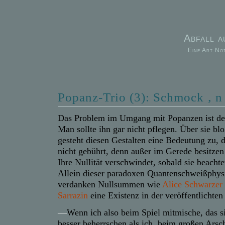
Abfall 
Eine Art No
Popanz-Trio (3): Schmock ‚ n
Das Problem im Umgang mit Popanzen ist d
Man sollte ihn gar nicht pflegen. Über sie bl
gesteht diesen Gestalten eine Bedeutung zu, d
nicht gebührt, denn außer im Gerede besitzen 
Ihre Nullität verschwindet, sobald sie beacht
Allein dieser paradoxen Quantenschweißphys
verdanken Nullsummen wie
Alice Schwarzer
Sarrazin
eine Existenz in der veröffentlichten
—
Wenn ich also beim Spiel mitmische, das si
besser beherrschen als ich, beim großen Ars