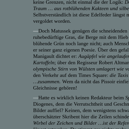
keine Grenzen, nicht einmal die der Logik:
Da
Traum … aus rotblühenden Kakteen und silbe
Selbstverständlich ist diese Edelfeder längst
vergoldet worden.
—
Doch Matussek genügen die schneidenden 
ruhebedürftige Gras, die Berge mit dem Hieb 
blühende Grün noch lange nicht; auch Mensch
er seiner ganz eigenen Poesie. Über den gefal
Manigault dichtet er:
Augäpfel wie angelaufe
Kartoffeln
; über den Regisseur Robert Altma
olympische Stirn von Wülsten umlagert wie 
den Verkehr auf dem Times Square:
die Taxis
…zusammen.
Wem da nicht das Pissoir einfiel
Gleichnisse gehören!
—
Hatte es wirklich keinen Redakteur beim
S
Diogenes, dem die Verrutschtheit und Geschm
Bilder auffiel? Keinen, dem wenigstens schw
überschätzter Skribent hier die Zeilen schinde
Wirbel der Zeichen und Bilder …ist der Refer