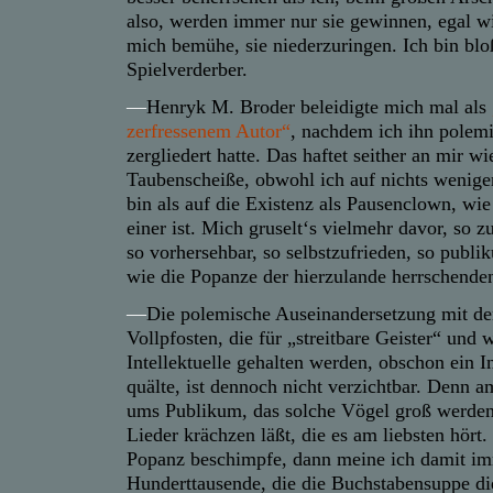
also, werden immer nur sie gewinnen, egal wi
mich bemühe, sie niederzuringen. Ich bin blo
Spielverderber.
—
Henryk M. Broder beleidigte mich mal als
zerfressenem Autor“
, nachdem ich ihn polem
zergliedert hatte. Das haftet seither an mir wi
Taubenscheiße, obwohl ich auf nichts wenige
bin als auf die Existenz als Pausenclown, wi
einer ist. Mich gruselt‘s vielmehr davor, so 
so vorhersehbar, so selbstzufrieden, so publi
wie die Popanze der hierzulande herrschend
—
Die polemische Auseinandersetzung mit d
Vollpfosten, die für „streitbare Geister“ und
Intellektuelle gehalten werden, obschon ein In
quälte, ist dennoch nicht verzichtbar. Denn 
ums Publikum, das solche Vögel groß werden
Lieder krächzen läßt, die es am liebsten hört
Popanz beschimpfe, dann meine ich damit im
Hunderttausende, die die Buchstabensuppe die