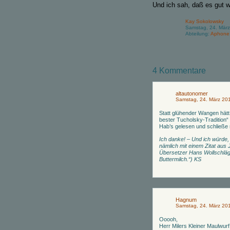
Und ich sah, daß es gut wa
Kay Sokolowsky
Samstag, 24. März
Abteilung:
Aphone
4 Kommentare
altautonomer
Samstag, 24. März 20
Statt glühender Wangen hätt 
bester Tucholsky-Tradition“ 
Hab’s gelesen und schließ
Ich danke! – Und ich würde,
nämlich mit einem Zitat aus 
Übersetzer Hans Wollschläge
Buttermilch.“) KS
Hagnum
Samstag, 24. März 20
Ooooh,
Herr Milers Kleiner Maulwur