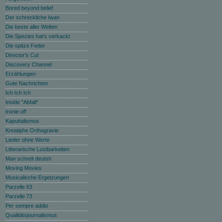
Bored beyond belief
Der schreckliche Iwan
Die beste aller Welten
Die Spezies hat‘s verkackt
Die spitze Feder
Director's Cut
Discovery Channel
Erzählungen
Gute Nachrichten
Ich Ich Ich
Inside "Abfall"
Ironie off
Kaputtalismus
Kreatiphe Orthogravie
Lieder ohne Werte
Litterarische Lustbarkeiten
Man schreit deutsh
Moving Movies
Musicalische Ergetzungen
Parzelle 63
Parzelle 73
Per sempre addio
Qualitätsjournalismus