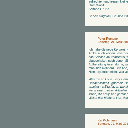
aufrechten und treuen klein
Gute Wahl!
Schöne Grüße
Liebe/r Hagnum, Sie sind e
Peter Remane
Samstag, 24. März 20
Ich habe die neue
Konkret
n
Artikel auch keinen Leserbri
das Service-Journalismus, w
abgeschaltet, nach denen Sie
Aufbereitung lesen durfte, w
man sich nicht dazu ein Abo,
Nein, eigentlich nicht. War 
Was mir an Louis Levys imper
Unsachlichkeit, Ignoranz, He
arbeitet mit Zitatfetzen wie a
wenn einer meiner Artikel ei
Mühe, die Levy sich gemacht
Weise das höchste Lob, das 
Kai Pichmann
Sonntag, 25. März 20