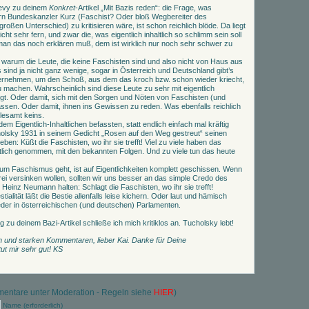
Levy zu deinem
Konkret
-Artikel „Mit Bazis reden“: die Frage, was
Herrn Bundeskanzler Kurz (Faschist? Oder bloß Wegbereiter des
ßen Unterschied) zu kritisieren wäre, ist schon reichlich blöde. Da liegt
ht sehr fern, und zwar die, was eigentlich inhaltlich so schlimm sein soll
 das noch erklären muß, dem ist wirklich nur noch sehr schwer zu
, warum die Leute, die keine Faschisten sind und also nicht von Haus aus
ind ja nicht ganz wenige, sogar in Österreich und Deutschland gibt’s
ernehmen, um den Schoß, aus dem das kroch bzw. schon wieder kriecht,
zu machen. Wahrscheinlich sind diese Leute zu sehr mit eigentlich
tigt. Oder damit, sich mit den Sorgen und Nöten von Faschisten (und
ssen. Oder damit, ihnen ins Gewissen zu reden. Was ebenfalls reichlich
lesamt keins.
dem Eigentlich-Inhaltlichen befassten, statt endlich einfach mal kräftig
holsky 1931 in seinem Gedicht „Rosen auf den Weg gestreut“ seinen
ben: Küßt die Faschisten, wo ihr sie trefft! Viel zu viele haben das
rtlich genommen, mit den bekannten Folgen. Und zu viele tun das heute
 um Faschismus geht, ist auf Eigentlichkeiten komplett geschissen. Wenn
arei versinken wollen, sollten wir uns besser an das simple Credo des
einz Neumann halten: Schlagt die Faschisten, wo ihr sie trefft!
tialität läßt die Bestie allenfalls leise kichern. Oder laut und hämisch
der in österreichischen (und deutschen) Parlamenten.
u deinem Bazi-Artikel schließe ich mich kritiklos an. Tucholsky lebt!
en und starken Kommentaren, lieber Kai. Danke für Deine
ut mir sehr gut! KS
ntare unter Moderation - Regeln siehe
HIER
)
Name (erforderlich)