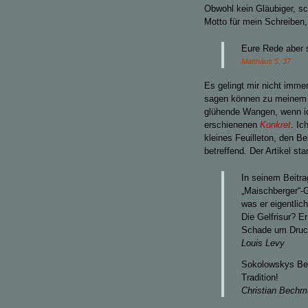
Obwohl kein Gläubiger, sc
Motto für mein Schreiben,
Eure Rede aber s
Matthäus 5, 37
Es gelingt mir nicht immer
sagen können zu meinem Z
glühende Wangen, wenn ic
erschienenen
Konkret
. Ic
kleines Feuilleton, den B
betreffend. Der Artikel st
In seinem Beitr
„Maischberger“-G
was er eigentlich
Die Gelfrisur? E
Schade um Druck
Louis Levy
Sokolowskys Bei
Tradition!
Christian Bech