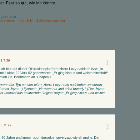
r. Fast so gut, wie ich könnte.
 2018 1:18
 Aphorismen
,
Ich Ich Ich
,
Selbstbespiegelung
1
18 7:59
ich hier auf dieser Diskusionsplattform Herrn Levy satirisch bzw. „in
mit Lukas 22 Vers 62 geantwortet: „Er ging hinaus und weinte bitterlich!“
e mich Ch. Bechmann an. Chapeau!
 wenn der Typ es wert wäre, Herrn Levy noch satirischer antworten,
James Joyce‘ „Ulysses“: „He went out and cried butterly.“ (Der Joyce-
r übertraf das kalauernde Original sogar: „Er ging hinaus und weinte
2
18 11:22
f. 60 Jahre und immer noch derselbe, unverzagt wie eh und je. Den