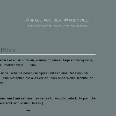
Abfall aus der Warenwelt
Eine Art Notizbuch von Kay Sokolowsky
 Blick
lieber Leser, sich fragen, warum ich dieser Tage so wenig sage,
el zu melden wäre … Nun …
 Küche, schaute neben die Spüle und sah eine Reflexion der
, eine Metapher, die alles erklärt, bloß ohne Worte. Könnte ich
v:
n meinem Hirnkastl aus. Sortiertes Chaos, forcierte Entropie. (Die
ersteckt sich in den Details.)
***