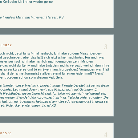
en Kerl sehe ich immer wieder gerne.
ine Frau/ein Mann nach meinem Herzen. KS
3
18 20:12
och nicht. Jetzt bin
ich
mal neidisch. Ich habe zu dem Maischberger-
ef geschrieben, aber das läßt sich jetzt ja hier nachholen: Für mich war
ie er sein soll; ich habe nämlich nach genau den zehn Minuten
 das nicht durften – und habe trotzdem nichts verpaßt, weil ich dann Ihre
as a) ein kürzeres und b) ein (wenn auch gruseliges) Vergnügen war. Hält
 damit der arme Journalist stellvertretend für einen leiden muß? Nein?
aber trotzdem schön so in diesem Fall. Sela.
tinentem Leserbrief so imponiert, sogar Freude bereitet, ist genau diese
uchelei. Levy sagt „Nein, nein“, aus Prinzip, nicht mit Gründen. Er
lle Rechthaber, die im Unrecht sind. Ich bilde mir ziemlich viel darauf ein,
nen meiner „Feinde“ dahin provoziert, sich als Falschspieler zu outen. Die
 hat, um mir irgendwas heimzuzahlen, diese Anstrengung ist in gewisser
ein Polemiker ernten kann. Ja, ja! KS
4
18 15:50