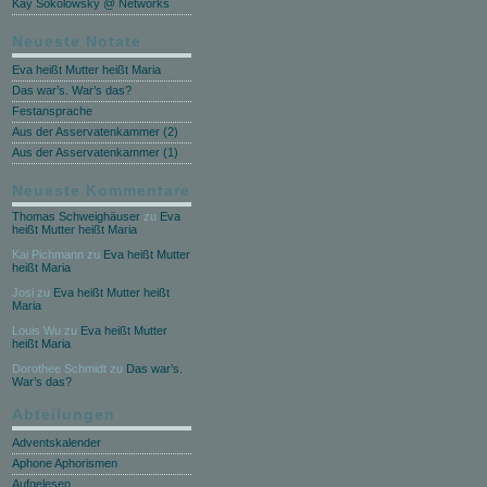
Kay Sokolowsky @ Networks
Neueste Notate
Eva heißt Mutter heißt Maria
Das war’s. War’s das?
Festansprache
Aus der Asservatenkammer (2)
Aus der Asservatenkammer (1)
Neueste Kommentare
Thomas Schweighäuser
zu
Eva
heißt Mutter heißt Maria
Kai Pichmann
zu
Eva heißt Mutter
heißt Maria
Josi
zu
Eva heißt Mutter heißt
Maria
Louis Wu
zu
Eva heißt Mutter
heißt Maria
Dorothee Schmidt
zu
Das war’s.
War’s das?
Abteilungen
Adventskalender
Aphone Aphorismen
Aufgelesen