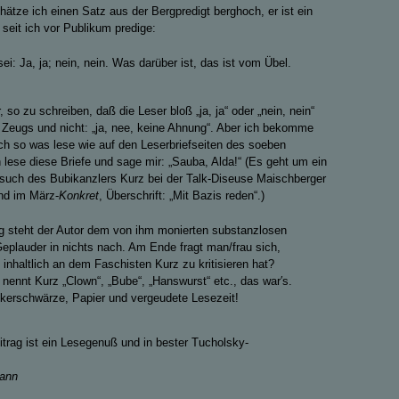
hätze ich einen Satz aus der Bergpredigt berghoch, er ist ein
 seit ich vor Publikum predige:
ei: Ja, ja; nein, nein. Was darüber ist, das ist vom Übel.
, so zu schreiben, daß die Leser bloß „ja, ja“ oder „nein, nein“
eugs und nicht: „ja, nee, keine Ahnung“. Aber ich bekomme
h so was lese wie auf den Leserbriefseiten des soeben
h lese diese Briefe und sage mir: „Sauba, Alda!“ (Es geht um ein
esuch des Bubikanzlers Kurz bei der Talk-Diseuse Maischberger
and im März-
Konkret
, Überschrift: „Mit Bazis reden“.)
ag steht der Autor dem von ihm monierten substanzlosen
eplauder in nichts nach. Am Ende fragt man/frau sich,
 inhaltlich an dem Faschisten Kurz zu kritisieren hat?
r nennt Kurz „Clown“, „Bube“, „Hanswurst“ etc., das war′s.
erschwärze, Papier und vergeudete Lesezeit!
trag ist ein Lesegenuß und in bester Tucholsky-
mann