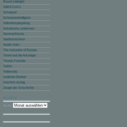
Round midnight
SARS-CoV-2
Schnipsel
Schwammintelligenz
Selbstbespiegelung
Sokolowsky anderswo
Sommerfrische
Stadtstreicherei
Studio Soko
The real pulse of Europe
Timmi und die Arkonigel
Timmis Freunde
Twitter
Twitterwitz
Undichte Denker
Unerhört nichtig
Zeuge der Geschichte
Archiv
Archiv