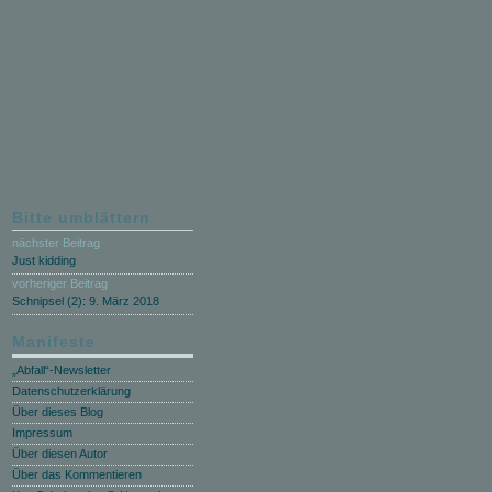
Bitte umblättern
nächster Beitrag
Just kidding
vorheriger Beitrag
Schnipsel (2): 9. März 2018
Manifeste
„Abfall“-Newsletter
Datenschutzerklärung
Über dieses Blog
Impressum
Über diesen Autor
Über das Kommentieren