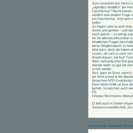
Zum Leserbrief des Herrn 
„eigentlich inhaltlich“ am 
Faschismus? Macht keinen gro
nämlich eine andere Frage nic
am Faschismus. Und wem man
helfen.
Zu fragen wäre ja wohl eher
dumm und gemein – und das s
noch welche – so wenig unt
ein für allemal unfruchtbar 
inhaltlichen Fragen beschäf
deren Wegbereitern) zu befa
blöd wäre, denn die haben al
Leuten, die sich zu sehr mit 
draufzuhauen, hat Kurt Tuc
bitter-sarkastischen Rat gege
damals leider so gut wie wö
schon wieder.
Also, ganz im Ernst: wenn’s
wir nicht erneut in der Barb
deutschen KPD-Funktionärs H
Denn bloße Kritik an ihrer Bes
lachen. Inzwischen auch wie
PS.
Chistian Bechmanns Meinung z
Er lebt auch in Deinen klug
Geistesverwandtschaft, sie t
Kommentar abgeben (Komme