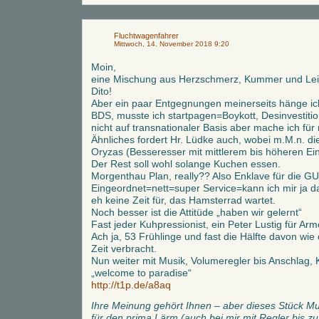
Fluchtwagenfahrer
Mittwoch, 14. November 2018 9:20
Moin,
eine Mischung aus Herzschmerz, Kummer und Leid
Dito!
Aber ein paar Entgegnungen meinerseits hänge ic
BDS, musste ich startpagen=Boykott, Desinvestiti
nicht auf transnationaler Basis aber mache ich für 
Ähnliches fordert Hr. Lüdke auch, wobei m.M.n. die
Oryzas (Besseresser mit mittlerem bis höheren Ei
Der Rest soll wohl solange Kuchen essen.
Morgenthau Plan, really?? Also Enklave für die G
Eingeordnet=nett=super Service=kann ich mir ja 
eh keine Zeit für, das Hamsterrad wartet.
Noch besser ist die Attitüde „haben wir gelernt“
Fast jeder Kuhpressionist, ein Peter Lustig für Arm
Ach ja, 53 Frühlinge und fast die Hälfte davon wi
Zeit verbracht.
Nun weiter mit Musik, Volumeregler bis Anschlag, K
„welcome to paradise“
http://t1p.de/a8aq
Ihre Meinung gehört Ihnen – aber dieses Stück Mu
für den prima Lärm (auch bei mir mit Regler bis z