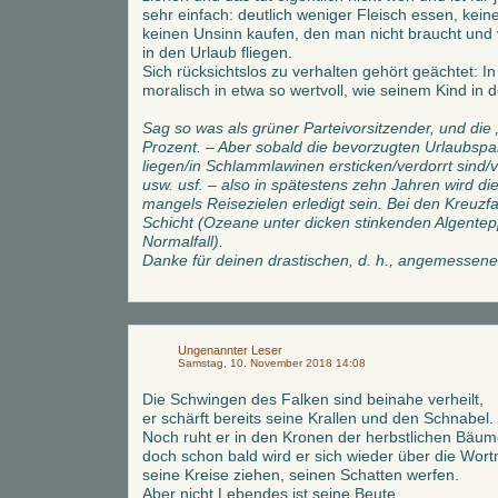
sehr einfach: deutlich weniger Fleisch essen, kei
keinen Unsinn kaufen, den man nicht braucht und 
in den Urlaub fliegen.
Sich rücksichtslos zu verhalten gehört geächtet: In
moralisch in etwa so wertvoll, wie seinem Kind in
Sag so was als grüner Parteivorsitzender, und die „
Prozent. – Aber sobald die bevorzugten Urlaubsp
liegen/in Schlammlawinen ersticken/verdorrt sind/
usw. usf. – also in spätestens zehn Jahren wird die
mangels Reisezielen erledigt sein. Bei den Kreuzfa
Schicht (Ozeane unter dicken stinkenden Algentep
Normalfall).
Danke für deinen drastischen, d. h., angemessene
Ungenannter Leser
Samstag, 10. November 2018 14:08
Die Schwingen des Falken sind beinahe verheilt,
er schärft bereits seine Krallen und den Schnabel.
Noch ruht er in den Kronen der herbstlichen Bäum
doch schon bald wird er sich wieder über die Wor
seine Kreise ziehen, seinen Schatten werfen.
Aber nicht Lebendes ist seine Beute.