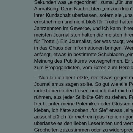
Sekunden was „eingeordnet“, zumal „für uns“
Anmaßung. Denn Nachrichten „einzuordnen“ s
ihrer Kundschaft überlassen, sofern sie „uns
ernstnehmen und nicht bloß für Trottel halten.
Jahrzehnten im Gewerbe, und ich kann Ihnen
meisten Journalisten halten die meisten ihr
für Trottel.) Ein Journalist, der was taugt,
in das Chaos der Informationen bringen. Wen
anfängt, etwas in bestimmte Schubladen „einz
Meinung des Publikums vorwegnehmen. Er wi
zum Propagandisten, vom Boten zum Herold
—
Nun bin ich der Letzte, der etwas gegen 
Journalismus sagen sollte. So gut wie alle P
indoktrinieren den Leser, und ich darf mich 
rühmen, aus jeder Stilblüte Gift zu ziehen. Fr
frech, unter meine Polemiken oder Glossen
kleben, ich hätte soeben „für Sie“ etwas „ein
ausschließlich für
mich
ein (das freilich rigor
überlasse es den lieben Leserinnen und wer
Grobheiten zuzustimmen oder zu widersprec