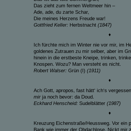
Das zieht zum fernen Weltmeer hin –
Ade, ade, du zarte Schar,
Die meines Herzens Freude war!
Gottfried Keller:
Herbstnacht
(1847)
♦
Ich fürchte mich im Winter nie vor mir, im H
goldenes Zutrauen zu mir selber, aber im Gr
hinein in die erstbeste Kneipe, trinken, trink
Knospen. Wozu? Man versteht es nicht.
Robert Walser:
Grün (I)
(1911)
♦
Ach Gott, apropos, fast hätt‘ ich‘s vergesse
mir
ja noch bevor: da Doud.
Eckhard Henscheid:
Sudelblätter
(1987)
♦
Kreuzung Eichenstraße/Heussweg. Vor ein p
Bank wie immer der Obdachlose. Nickt mir z