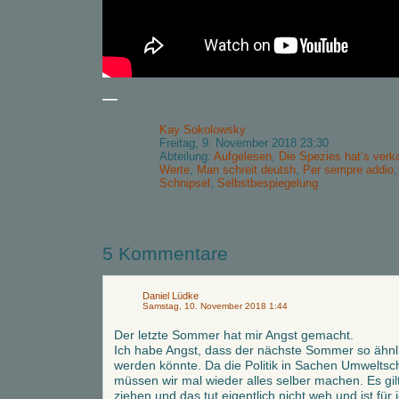
—
Kay Sokolowsky
Freitag, 9. November 2018 23:30
Abteilung:
Aufgelesen
,
Die Spezies hat‘s verk
Werte
,
Man schreit deutsh
,
Per sempre addio
Schnipsel
,
Selbstbespiegelung
5 Kommentare
Daniel Lüdke
Samstag, 10. November 2018 1:44
Der letzte Sommer hat mir Angst gemacht.
Ich habe Angst, dass der nächste Sommer so ähnl
werden könnte. Da die Politik in Sachen Umweltsch
müssen wir mal wieder alles selber machen. Es gil
ziehen und das tut eigentlich nicht weh und ist für