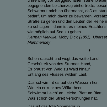
unfreiwillig vor Sarggeschäften stehenbleibe
begegnenden Leichenzug einhertrotte, beso
Schwermut mich so übermannt, daß es starke
bedarf, um mich davor zu bewahren, vorsätzl
Straße zu gehen und den Leuten der Reihe 
zu schlagen – dann ist es meines Erachtens 
wie möglich auf See zu gehen.
Herman Melville:
Moby Dick
(1851). Überset
Mummendey
♦
Schon rauscht und wogt das weite Land
Geschüttelt von des Sturmes Hand,
Es braust von Wald zu Wald hinauf
Entlang des Flusses wildem Lauf.
Das schwimmt es auf den Wassern her,
Wie ein ertrunknes Völkerheer
Schwimmt Leich‘ an Leiche, Blatt an Blatt,
Was schon der Streit verschlungen hat.
Das ist das tote Sommergrün,