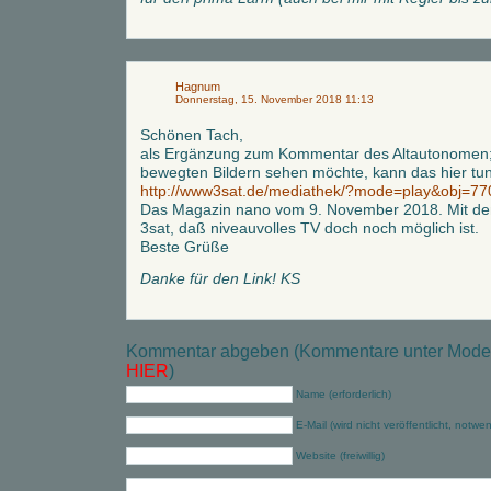
Hagnum
Donnerstag, 15. November 2018 11:13
Schönen Tach,
als Ergänzung zum Kommentar des Altautonomen;
bewegten Bildern sehen möchte, kann das hier tun
http://www3sat.de/mediathek/?mode=play&obj=77
Das Magazin nano vom 9. November 2018. Mit de
3sat, daß niveauvolles TV doch noch möglich ist.
Beste Grüße
Danke für den Link! KS
Kommentar abgeben (Kommentare unter Modera
HIER
)
Name (erforderlich)
E-Mail (wird nicht veröffentlicht, notwe
Website (freiwillig)