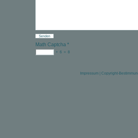
Math Captcha
*
+
6
=
8
Impressum
|
Copyright-Bestimmu