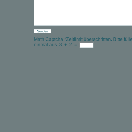
Math Captcha
*
Zeitlimit überschritten. Bitte f
einmal aus.
3
+
2
=