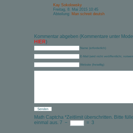
Kay Sokolowsky
Freitag, 8. Mai 2015 10:45
Abteilung:
Man schreit deutsh
Kommentar abgeben (Kommentare unter Modera
HIER
)
Name (erforderlich)
E-Mail (wird nicht veröffentlicht, notwe
Website (freiwillig)
Math Captcha
*
Zeitlimit überschritten. Bitte f
einmal aus.
7
−
=
3