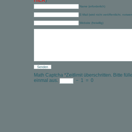
HIER
)
Name (erforderlich)
E-Mail (wird nicht veröffentlicht, notwe
Website (freiwillig)
Math Captcha
*
Zeitlimit überschritten. Bitte f
einmal aus.
−
1
=
0