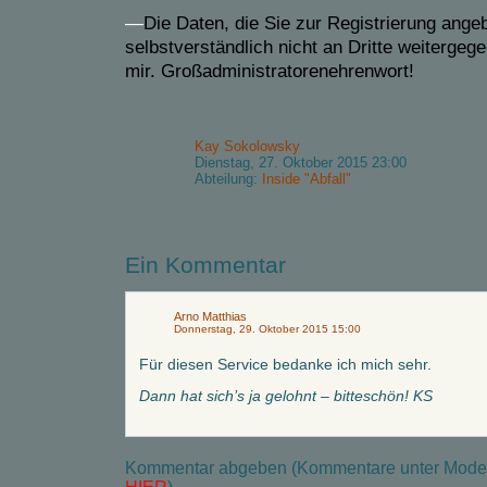
—
Die Daten, die Sie zur Registrierung ang
selbstverständlich nicht an Dritte weitergege
mir. Großadministratorenehrenwort!
Kay Sokolowsky
Dienstag, 27. Oktober 2015 23:00
Abteilung:
Inside "Abfall"
Ein Kommentar
Arno Matthias
Donnerstag, 29. Oktober 2015 15:00
Für diesen Service bedanke ich mich sehr.
Dann hat sich’s ja gelohnt – bitteschön! KS
Kommentar abgeben (Kommentare unter Modera