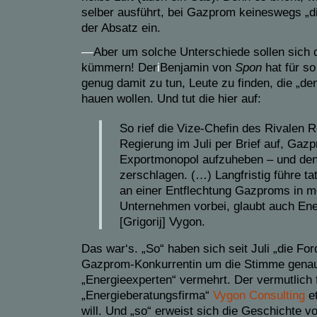
selber ausführt, bei Gazprom keineswegs „d
der Absatz ein.
—
Aber um solche Unterschiede sollen sich d
kümmern! Der
i
Benjamin von
Spon
hat für so
genug damit zu tun, Leute zu finden, die „de
hauen wollen. Und tut die hier auf:
So rief die Vize-Chefin des Rivalen R
Regierung im Juli per Brief auf, Gaz
Exportmonopol aufzuheben – und de
zerschlagen. (…) Langfristig führe t
an einer Entflechtung Gazproms in m
Unternehmen vorbei, glaubt auch Ene
[Grigorij] Vygon.
Das war‘s. „So“ haben sich seit Juli „die Fo
Gazprom-Konkurrentin um die Stimme genau
„Energieexperten“ vermehrt. Der vermutlich 
„Energieberatungsfirma“
Vygon Consulting
e
will. Und „so“ erweist sich die Geschichte 