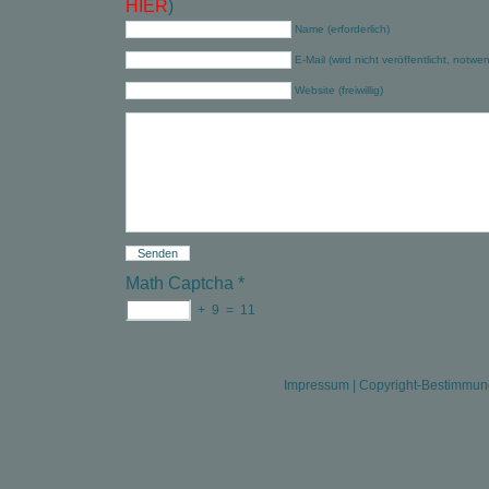
HIER
)
Name (erforderlich)
E-Mail (wird nicht veröffentlicht, notwe
Website (freiwillig)
Math Captcha
*
+
9
=
11
Impressum
|
Copyright-Bestimmu