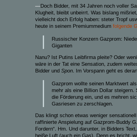
—
Doch Bidder, mit 34 Jahren noch voller Sa
Klugheit, bleibt unbeirrt. Was bislang mißrie
vielleicht doch Erfolg haben: steter Tropf us
heute in seinem Premiummedium
folgende 
Russischer Konzern Gazprom: Niede
Giganten
Nanu? Ist Putins Leibfirma pleite? Oder we
wäre in der Tat eine Sensation, zudem welte
Bidder und
Spon
. Im Vorspann geht es derart
Gazprom wollte seinen Marktwert als
mehr als eine Billion Dollar steigern.
die Förderung ein, und es mehren si
Gasriesen zu zerschlagen.
Das klingt schon etwas weniger sensationell
raffinierte Anspielung auf Gazprom-Buddy G
Fordern“. Hm. Und darunter, in Bidders Text,
heiße Luft (auch ein Gas). Denn es bricht, 