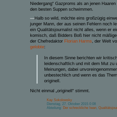
Niedergang“ Gazproms als an jenen Haaren 
den besten Suppen schwimmen.
—
Halb so wild, möchte eins großzügig einwe
junger Mann, der aus seinen Fehlern noch le
ein Qualitätsjournalist nicht alles, wenn er e
komisch, daß Bidders Boß hier nicht mäßigen
der Chefredaktor
Florian Harms
, der Welt v
gelobte
:
In diesem Sinne berichten wir kritisch,
leidenschaftlich und mit dem Mut zu 
Meinungen, dabei unvoreingenommen
unbestechlich und wenn es das Them
originell.
Nicht einmal „originell“ stimmt.
Kay Sokolowsky
Dienstag, 27. Oktober 2015 0:08
Abteilung:
Der schreckliche Iwan
,
Qualitätsjo