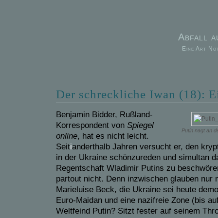
Abfall 
Eine Art No
Der schreckliche Iwan (18): E
Benjamin Bidder, Rußland-
Korrespondent von
Spiegel
Putin nagt an 
online
, hat es nicht leicht.
Seit
i
anderthalb Jahren versucht er, den kry
in der Ukraine schönzureden und simultan d
Regentschaft Wladimir Putins zu beschwören
partout nicht. Denn inzwischen glauben nur 
Marieluise Beck, die Ukraine sei heute demo
Euro-Maidan und
eine nazifreie Zone
(bis au
Weltfeind Putin? Sitzt fester auf seinem Thr