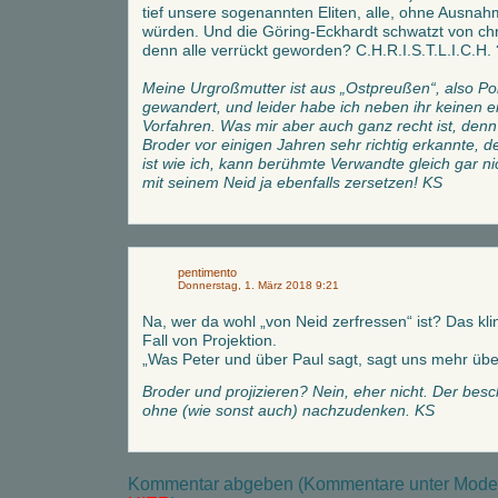
tief unsere sogenannten Eliten, alle, ohne Ausnah
würden. Und die Göring-Eckhardt schwatzt von chri
denn alle verrückt geworden? C.H.R.I.S.T.L.I.C.H.
Meine Urgroßmutter ist aus „Ostpreußen“, also Po
gewandert, und leider habe ich neben ihr keinen 
Vorfahren. Was mir aber auch ganz recht ist, denn 
Broder vor einigen Jahren sehr richtig erkannte, d
ist wie ich, kann berühmte Verwandte gleich gar ni
mit seinem Neid ja ebenfalls zersetzen! KS
pentimento
Donnerstag, 1. März 2018 9:21
Na, wer da wohl „von Neid zerfressen“ ist? Das kl
Fall von Projektion.
„Was Peter und über Paul sagt, sagt uns mehr über
Broder und projizieren? Nein, eher nicht. Der besch
ohne (wie sonst auch) nachzudenken. KS
Kommentar abgeben (Kommentare unter Modera