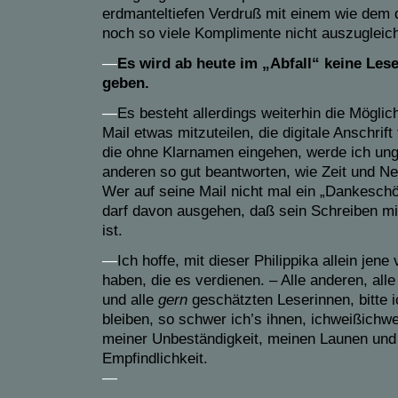
erdmanteltiefen Verdruß mit
einem
wie dem
noch so viele Komplimente nicht auszugleic
—
Es wird
ab heute im „Abfall“ keine
Les
geben.
—
E
s besteht allerdings weiterhin die Möglic
Mail etwas mitzuteilen, die digitale Anschrift
die ohne Klarnamen eingehen, werde ich ung
anderen so gut beantworten, wie Zeit und Ne
Wer auf seine Mail nicht mal ein „Dankesch
darf davon ausgehen, daß sein Schreiben mi
ist.
—
I
ch hoffe, mit dieser Philippika allein jen
haben, die es verdienen.
–
Alle anderen, all
und alle
gern
geschätzten Leserinnen, bitte 
bleiben, so schwer ich’s ihnen,
ichweißichwe
meiner Unbeständigkeit, meinen Launen un
Empfind
lich
keit
.
—