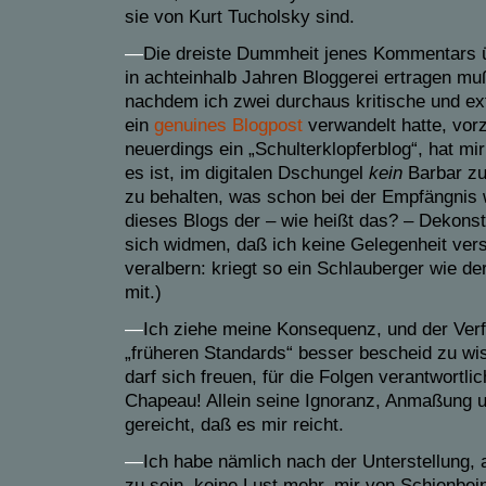
sie von Kurt Tucholsky sind.
—
Die
dreiste D
ummheit
jenes
Kommentars üb
in
acht
einhalb
Jahren Bloggerei ertragen muß
nachdem ich zwei
durchaus
kritische
und ex
ein
genuines
Blogpost
verwandelt hatte,
vorz
neuerdings ein „Schulterklopferblog“, hat mi
es ist, i
m
digitalen Dschungel
kein
Barbar zu
zu behalten, was schon bei der Empfängnis
dieses Blogs der – wie heißt das? – Dekons
sich widmen, daß ich keine Gelegenheit ver
veralbern: kriegt so ein Schlauberger wie der
mit.)
—
Ich ziehe meine Konsequenz, und der Verf
„früheren Standards“ besser bescheid zu w
darf sich freuen, für die Folgen verantwortlic
Chapeau! Allein
seine
Ignoranz, Anmaßung u
gereicht, daß es
mir reicht
.
—
Ich habe nämlich nach der Unterstellung, a
zu sein, keine Lust mehr, mir von Schienbeint