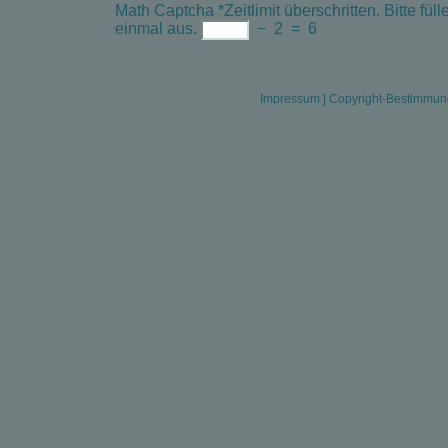
Math Captcha
*
Zeitlimit überschritten. Bitte f
einmal aus.
−
2
=
6
Impressum
|
Copyright-Bestimmu