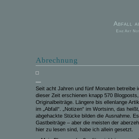
Abfall 
Eine Art No
Abrechnung
—
Seit
acht
Jahren und
fünf
Monaten betreibe 
dieser Zeit erschienen
knapp 570
Blogposts,
Originalbeiträge. Längere
bis ellenlange
Arti
im „Abfall“. „Notizen“ im Wortsinn, das heiß
abgehackte Stück
e
bilden die
Ausnahme. Es 
Gastbeiträge
–
aber die meisten der aberzeh
hier zu lesen sind, habe ich allein gesetzt.