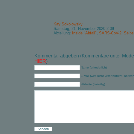
—
Kay Sokolowsky
Samstag, 21. November 2020 2:09
Abteilung:
Inside "Abfall"
,
SARS-CoV-2
,
Selbs
Kommentar abgeben (Kommentare unter Modera
HIER
)
Name (erforderlich)
E-Mail (wird nicht veröffentlicht, notwe
Website (freiwillig)