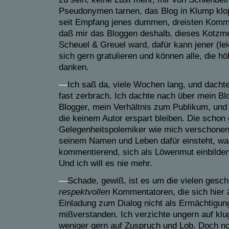
Pseudonymen tarnen, das Blog
in Klump
klo
seit Empfang jenes dummen, dreisten Komme
daß mir das Blog
gen
deshalb,
dieses Kotzm
Scheuel & Greuel ward, dafür kann jener
(
le
sich gern gratulieren
und
können alle, die
hö
danken.
—
Ich saß da, viele Wochen lang, und dachte
fast zerbrach.
Ich
dachte nach über mein Blo
Blogger, mein Verhältnis zum Publikum, und
die keinem Autor erspart bleiben.
Die schon 
Gelegenheitspolemiker wie mich verschonen 
seinem Namen und Leben dafür einsteht, wa
kommentierend, sich als
Löwenmut
einbilden
U
nd ich will es
nie
mehr.
—
Schade, gewiß, ist es um die vielen gesche
respektvollen
Kommentatoren, die sich hier ä
Einladung zum Dialog nicht als Ermächtigun
mißverstanden. Ich verzichte ungern auf kl
weniger gern auf Zuspruch und Lob. Doch n