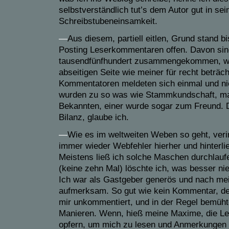
selbstverständlich tut’s dem Autor gut in sei
Schreibstubene
insamkeit.
—
Aus diesem, partiell eitlen, Grund stand bi
Posting Leserkommentaren offen. Davon sin
tausendfünfhundert
zusammengekommen, was
abseitigen Seite wie meiner für recht beträcht
Kommentatoren meldeten sich einmal und ni
wurden
zu
so was wie Stammkundschaft,
m
Bekannte
n
, einer
wurde
sogar zum Freund.
Bilanz,
glaube
ich.
—
Wie es im weltweiten Weben so geht, veri
immer wieder Webfehler hierher und hinterli
Meistens ließ ich
solche Maschen
durch
lauf
(keine zehn Mal) löschte ich, was
besser ni
Ich war als Gastgeber generös und nach me
aufmerksam. S
o gut wie
kein Kommentar, der
mir unkommentiert, und in der Regel bemüht
Manieren. Wenn, hieß meine Maxime, die Leu
opfern, um mich zu lesen und Anmerkungen z