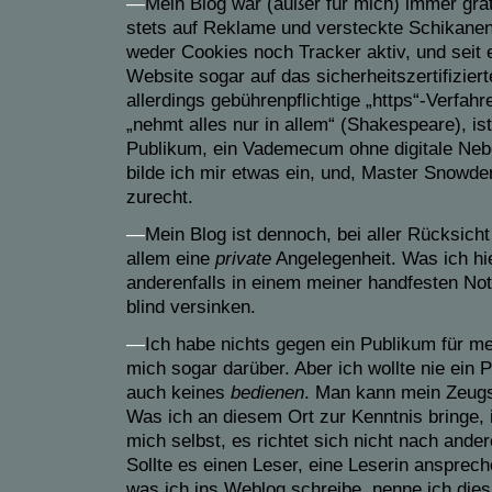
—
Mein Blog war (außer für mich)
immer grat
stets
auf Reklame und
versteckte Schikane
weder Cookies noch Tracker aktiv, und seit 
Website sogar auf das
sicherheitszertifiziert
allerdings gebührenpflichtige „https“-
Verfahr
„nehmt alles nur in allem“ (Shakespeare), i
Publikum,
ein Vademecum
ohne digitale Ne
bilde
ich
mir etwas ein, und,
M
aster
Snowden
zurecht.
—
Mein Blog ist
dennoch
, bei aller Rücksich
allem eine
private
Angelegenheit.
Was ich hi
anderenfalls in einem meiner handfesten Not
blind
versinken.
—
I
ch habe nichts gegen ein Publikum für mei
mich sogar darüber. Aber ich wollte nie ein
auch keines
bedienen
. Man kann mein Zeugs
Was ich an diesem Ort zur Kenntnis bringe, i
mich selbst,
es
richtet sich nicht nach ander
Sollte es einen Leser, eine Leserin
ansprech
was ich ins Weblog schreibe, nenne ich dies