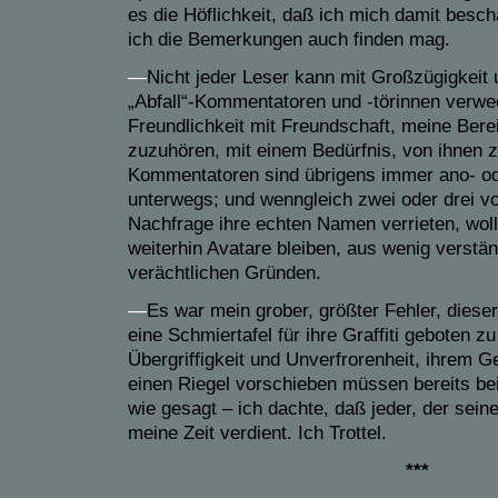
es die Höflichkeit, daß ich mich damit besch
ich die Bemerkungen auch finden mag.
—
Nicht jeder
Leser kann mit Großzügigkeit
„Abfall“-Kommentatoren und -törinnen verwe
Freundlichkeit mit Freundschaft, meine Berei
zuzuhören, mit einem
Bedürfnis
, von ihnen 
Kommentatoren sind übrigens immer ano- 
unterwegs; und wenngleich zwei oder drei v
Nachfrage ihre echten Namen verrieten, wollt
weiterhin
Avatare bleiben, aus
wenig
verstän
verächtlichen Gründen.
—
Es war mein gro
b
er, größter Fehler, diese
r
eine Schmiertafel für ihre Graffiti geboten zu
Übergriffigkeit und Unverfrorenheit, ihrem
einen Riegel vorschieben müssen bereits be
wie gesagt – ich dachte, daß jeder, der seine
meine Zeit verdient. Ich Trottel.
*
**