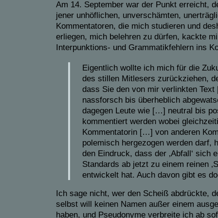
Am
14. September
war der Punkt erreicht, d
jener unhöflichen, unverschämten,
unerträgl
Kommentatoren,
die mich
studieren und des
erliegen
, mich belehren zu dürfen, kackte mi
Interpunktions-
und
Grammatik
fehlern
ins Ko
Eigentlich wollte ich mich für die Zuku
des stillen Mitlesers zurückziehen, d
dass Sie den von mir verlinkten Text
nassforsch bis überheblich abgewat
dagegen Leute wie
[…]
neutral bis po
kommentiert werden wobei gleichzeiti
Kommentatorin
[…]
von anderen Kom
polemisch hergezogen werden darf, hi
den Eindruck, dass der ‚Abfall‘ sich 
Standards ab jetzt zu einem reinen ‚S
entwickelt hat. Auch davon gibt es d
I
ch sage nicht, wer den Scheiß abdrückte, 
selbst will keinen Namen außer einem ausg
haben, und Pseudonyme verbreite ich
ab so