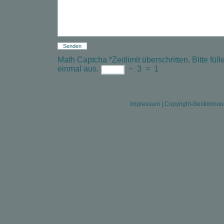
Math Captcha
*
Zeitlimit überschritten. Bitte f
einmal aus.
−
3
=
1
Impressum
|
Copyright-Bestimmu