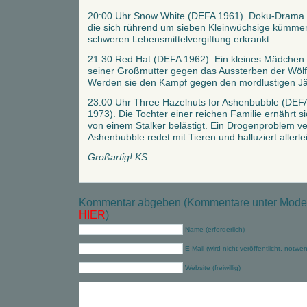
20:00 Uhr Snow White (DEFA 1961). Doku-Drama üb
die sich rührend um sieben Kleinwüchsige kümmer
schweren Lebensmittelvergiftung erkrankt.
21:30 Red Hat (DEFA 1962). Ein kleines Mädchen
seiner Großmutter gegen das Aussterben der Wölf
Werden sie den Kampf gegen den mordlustigen J
23:00 Uhr Three Hazelnuts for Ashenbubble (DEFA
1973). Die Tochter einer reichen Familie ernährt 
von einem Stalker belästigt. Ein Drogenproblem ver
Ashenbubble redet mit Tieren und halluziert aller
Großartig! KS
Kommentar abgeben (Kommentare unter Modera
HIER
)
Name (erforderlich)
E-Mail (wird nicht veröffentlicht, notwe
Website (freiwillig)