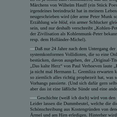
Märchens von Wilhelm Hauff (ein Stück Poes
irgendeines beeindruckt hat in meinem Leben
neugeschrieben wird (der arme Peter Munk sc
Erzählung wie
blöd
, ein armer Schlucker gle
sein, und nur deshalb verschreibt „Kohlen-Pet
der Zivilisation als Kohlenmunk-Peter bekann
resp. dem Holländer-Michel).
—
Daß nur 24 Jahre nach dem Untergang der
systemkonformen Vollidioten, die so eine On
bestücken, davon ausgehen, der „Original-Tit
„Das kalte Herz“ von Paul Verhoeven laute „H
ja nicht mal Hermann L. Gremliza erwarten k
so ziemlich alles richtig prophezeit hat, was 
Vorhangs passierte. (Und sich dafür gern selbs
aber das ist eine läßliche Sünde und eine and
–
—
Geschichte (weiß ich doch) wird von den 
Leider lassen die Dummbeutel, welche die di
Schönschreibung aus Kostengründen von den
Ärmel und am Hirn erledigen. Hinterher wird