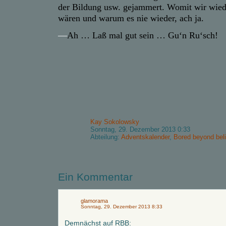
der Bildung usw. gejammert. Womit wir wied
wären und warum es nie wieder, ach ja.
—
Ah … Laß mal gut sein … Gu‘n Ru‘sch!
Kay Sokolowsky
Sonntag, 29. Dezember 2013 0:33
Abteilung:
Adventskalender
,
Bored beyond beli
Ein Kommentar
glamorama
Sonntag, 29. Dezember 2013 8:33
Demnächst auf RBB: