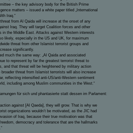
mittee – the key advisory body for the British Prime
ligence matters – issued a white paper titled „International
ith Iraq.“
 threat from Al Qaida will increase at the onset of any
gainst Iraq. They will target Coalition forces and other
s in the Middle East. Attacks against Western interests
so likely, especially in the US and UK, for maximum
dwide threat from other Islamist terrorist groups and
ncrease significantly.
ded much the same way: „Al Qaida and associated
nue to represent by far the greatest terrorist threat to
, and that threat will be heightened by military action
 broader threat from Islamist terrorists will also increase
ar, reflecting intensified anti-US/anti-Western sentiment
rld, including among Muslim communities in the West.“
Warnungen für sich und phantasierte statt dessen im Parlament:
action against [Al Qaeda], they will grow. That is why we
rorist organizations wouldn’t be motivated, as the JIC had
nvasion of Iraq, because their true motivation was that
 freedom, democracy and tolerance that are the hallmarks
.“