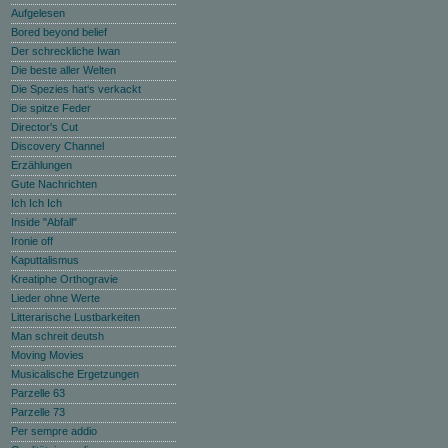
Aufgelesen
Bored beyond belief
Der schreckliche Iwan
Die beste aller Welten
Die Spezies hat‘s verkackt
Die spitze Feder
Director's Cut
Discovery Channel
Erzählungen
Gute Nachrichten
Ich Ich Ich
Inside "Abfall"
Ironie off
Kaputtalismus
Kreatiphe Orthogravie
Lieder ohne Werte
Litterarische Lustbarkeiten
Man schreit deutsh
Moving Movies
Musicalische Ergetzungen
Parzelle 63
Parzelle 73
Per sempre addio