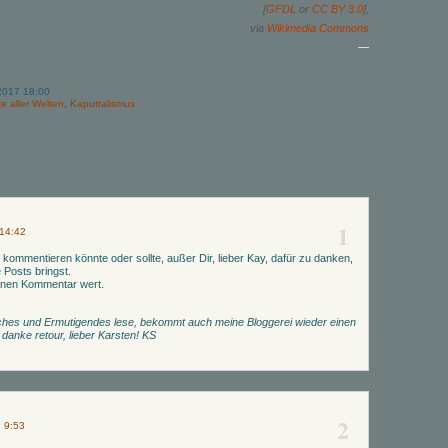
[
GFDL
or
CC BY 3.0
],
via
Wikimedia Commons
—
2017 18:00
e aller Welten
,
Kaputtalismus
1
 14:42
r kommentieren könnte oder sollte, außer Dir, lieber Kay, dafür zu danken,
Posts bringst.
einen Kommentar wert.
ches und Ermutigendes lese, bekommt auch meine Bloggerei wieder einen
h danke retour, lieber Karsten! KS
2
7 9:53