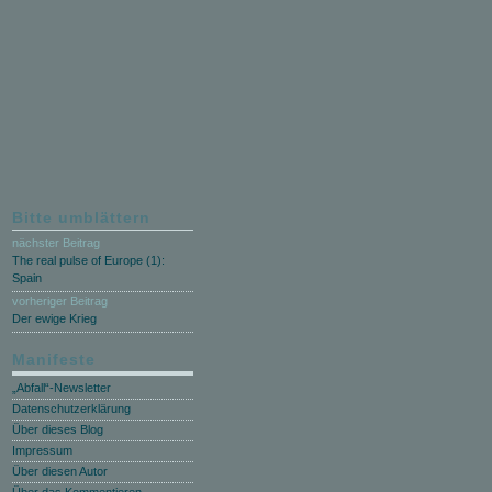
Bitte umblättern
nächster Beitrag
The real pulse of Europe (1):
Spain
vorheriger Beitrag
Der ewige Krieg
Manifeste
„Abfall“-Newsletter
Datenschutzerklärung
Über dieses Blog
Impressum
Über diesen Autor