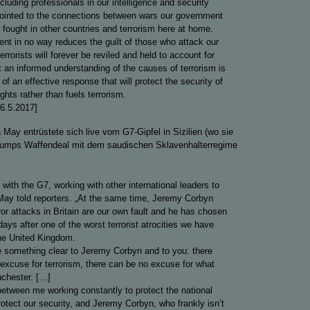
luding professionals in our intelligence and security
pointed to the connections between wars our government
 fought in other countries and terrorism here at home.
t in no way reduces the guilt of those who attack our
errorists will forever be reviled and held to account for
ut an informed understanding of the causes of terrorism is
 of an effective response that will protect the security of
ights rather than fuels terrorism.
26.5.2017]
 May entrüstete sich live vom G7-Gipfel in Sizilien (wo sie
rumps Waffendeal mit dem saudischen Sklavenhalterregime
with the G7, working with other international leaders to
“ May told reporters. „At the same time, Jeremy Corbyn
ror attacks in Britain are our own fault and he has chosen
days after one of the worst terrorist atrocities we have
he United Kingdom.
e something clear to Jeremy Corbyn and to you: there
excuse for terrorism, there can be no excuse for what
chester. […]
 between me working constantly to protect the national
rotect our security, and Jeremy Corbyn, who frankly isn’t