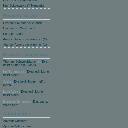
Über das Kommentieren
Kay Sokolowsky @ Networks
Neueste Notate
Eva heißt Mutter heißt Maria
Das war’s. War’s das?
Festansprache
Aus der Asservatenkammer (2)
Aus der Asservatenkammer (1)
Neueste Kommentare
Thomas Schweighäuser
zu
Eva
heißt Mutter heißt Maria
Kai Pichmann
zu
Eva heißt Mutter
heißt Maria
Josi
zu
Eva heißt Mutter heißt
Maria
Louis Wu
zu
Eva heißt Mutter
heißt Maria
Dorothee Schmidt
zu
Das war’s.
War’s das?
Abteilungen
Adventskalender
Aphone Aphorismen