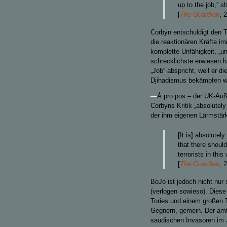
up to the job,” s
[
The Guardian
, 
Corbyn entschuldigt den T
die reaktionären Kräfte i
komplette Unfähigkeit, „u
schrecklichste erwiesen 
„Job“ abspricht, weil er 
Djihadismus bekämpfen wil
—
À pro pos – der UK-Auß
Corbyns Kritik „absolute
der ihm eigenen Lärmstär
[It is] absolutel
that there should
terrorists in this
[
The Guardian
, 
BoJo ist jedoch nicht nu
(verlogen sowieso). Diese
Tories und einem großen Tei
Gegnern, gemein. Der amti
saudischen Invasoren im