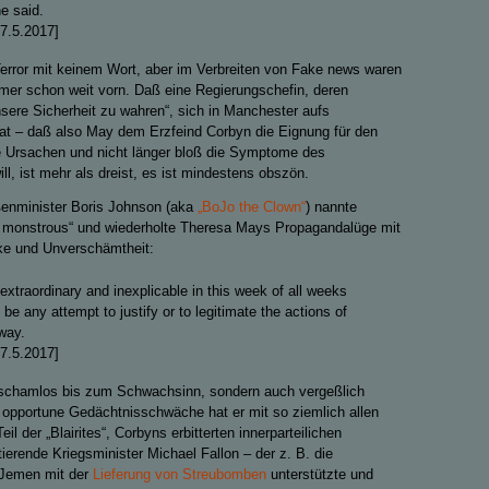
he said.
27.5.2017]
error mit keinem Wort, aber im Verbreiten von Fake news waren
mmer schon weit vorn. Daß eine Regierungschefin, deren
nsere Sicherheit zu wahren“, sich in Manchester aufs
hat – daß also May dem Erzfeind Corbyn die Eignung für den
die Ursachen und nicht länger bloß die Symptome des
l, ist mehr als dreist, es ist mindestens obszön.
enminister Boris Johnson (aka
„BoJo the Clown“
) nannte
ly monstrous“ und wiederholte Theresa Mays Propagandalüge mit
ke und Unverschämtheit:
y extraordinary and inexplicable in this week of all weeks
 be any attempt to justify or to legitimate the actions of
 way.
27.5.2017]
r schamlos bis zum Schwachsinn, sondern auch vergeßlich
 opportune Gedächtnisschwäche hat er mit so ziemlich allen
l der „Blairites“, Corbyns erbitterten innerparteilichen
erende Kriegsminister Michael Fallon – der z. B. die
 Jemen mit der
Lieferung von Streubomben
unterstützte und