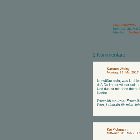
Kay Sokolowsky
Sonntag, 28. Mai 
Abteilung:
Die best
2 Kommentare
Karsten Wollny
Montag, 29. Mai 2017
Ich wüßte nicht, was ich hie
daß Du immer wieder solche 
Und das ist mir dann doch 
Danke.
Wenn ich so etwas Freundli
Wert, jedenfalls für mich. Ic
Kai Pichmann
Mittwoch, 31. Mai 201