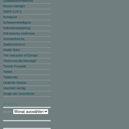
Qualitätsjournalismus
Round midnight
SARS-CoV-2
Schnipsel
Schwammintelligenz
Selbstbespiegelung
Sokolowsky anderswo
Sommerfrische
Stadtstreicherei
Studio Soko
The real pulse of Europe
Timmi und die Arkonigel
Timmis Freunde
Twitter
Twitterwitz
Undichte Denker
Unerhört nichtig
Zeuge der Geschichte
Archiv
Archiv