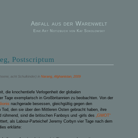
Abfall aus der Warenwelt
Eine Art Notizbuch von Kay Sokolowsky
eg, Postscriptum
hsene, acht Schulkinder) in
Narang, Afghanistan, 2009
t, die knochentiefe Verlogenheit der globalen
ieser Tage exemplarisch in Großbritannien zu beobachten. Von der
alionis
nachgerade besessen, gleichgültig gegen den
Tod, den sie über den Mittleren Osten gebracht haben, ihre
nd rühmend, sind die britischen Fanboys und -girls des
„GWOT“
ettert, als Labour-Parteichef Jeremy Corbyn vier Tage nach dem
es erklärte: