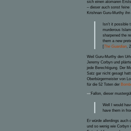
sich einen atomaren Erst
– dieser auch sonst feine
Krishnan Guru-Murthy ihn 
Isn’t it possible
murderous Islami
sharpened the re
them a new pret
[
The Guardian
, 
Weil Guru-Murthy den Urhe
Jeremy Corbyn und plärrte,
jede Berechtigung. Der Mo
Satz gar nicht gesagt hat
Oberbürgermeister von Lo
für die 52 Toten der
Bomb
—
Fallon, dieser musterg
Well I would hav
have them in fro
Er würde allerdings auch 
und so wenig wie Corbyn v