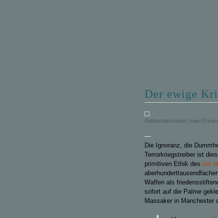
Der ewige Kri
Kollateralschaden (zwei Erwac
—
Die Ignoranz, die Dummhei
Terrorkriegstreiber ist d
primitiven Ethik des
Ius t
aberhunderttausendfachen 
Waffen als friedensstifte
sofort auf die Palme gekl
Massaker in Manchester di