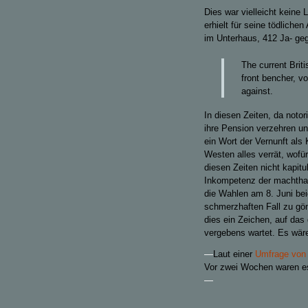
Dies war vielleicht keine 
erhielt für seine tödlich
im Unterhaus, 412 Ja- ge
The current Brit
front bencher, v
against.
In diesen Zeiten, da notor
ihre Pension verzehren u
ein Wort der Vernunft als
Westen alles verrät, wofür
diesen Zeiten nicht kapitu
Inkompetenz der machthabe
die Wahlen am 8. Juni b
schmerzhaften Fall zu gönn
dies ein Zeichen, auf das
vergebens wartet. Es wäre
—
Laut einer
Umfrage von
Vor zwei Wochen waren e
—