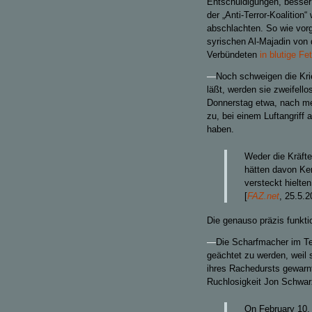
Entschuldigungen, besser:
der „Anti-Terror-Koalition“
abschlachten. So wie vorg
syrischen Al-Majadin von 
Verbündeten
in blutige F
—
Noch schweigen die Kri
läßt, werden sie zweifel
Donnerstag etwa, nach m
zu, bei einem Luftangriff
haben.
Weder die Kräfte
hätten davon Ken
versteckt hielten
[
FAZ.net
, 25.5.2
Die genauso präzis funkt
—
Die Scharfmacher im Ter
geächtet zu werden, weil 
ihres Rachedursts gewarn
Ruchlosigkeit Jon Schwar
On February 10, 