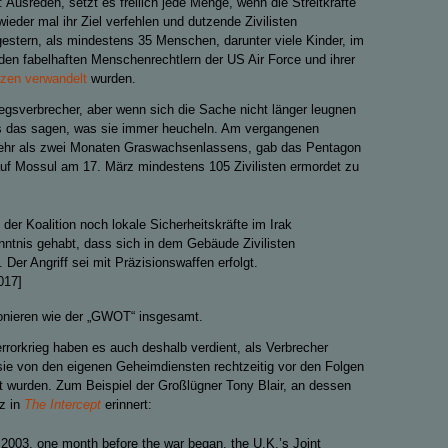
 Ausreden, setzt es freilich jede Menge, wenn die Streitkräfte
 wieder mal ihr Ziel verfehlen und dutzende Zivilisten
estern, als mindestens 35 Menschen, darunter viele Kinder, im
den fabelhaften Menschenrechtlern der US Air Force und ihrer
etzen verwandelt
wurden.
egsverbrecher, aber wenn sich die Sache nicht länger leugnen
los das sagen, was sie immer heucheln. Am vergangenen
ehr als zwei Monaten Graswachsenlassens, gab das Pentagon
 auf Mossul am 17. März mindestens 105 Zivilisten ermordet zu
 der Koalition noch lokale Sicherheitskräfte im Irak
ntnis gehabt, dass sich in dem Gebäude Zivilisten
. Der Angriff sei mit Präzisionswaffen erfolgt.
017]
ionieren wie der „GWOT“ insgesamt.
rorkrieg haben es auch deshalb verdient, als Verbrecher
sie von den eigenen Geheimdiensten rechtzeitig vor den Folgen
t wurden. Zum Beispiel der Großlügner Tony Blair, an dessen
z in
The Intercept
erinnert:
2003, one month before the war began, the U.K.’s Joint