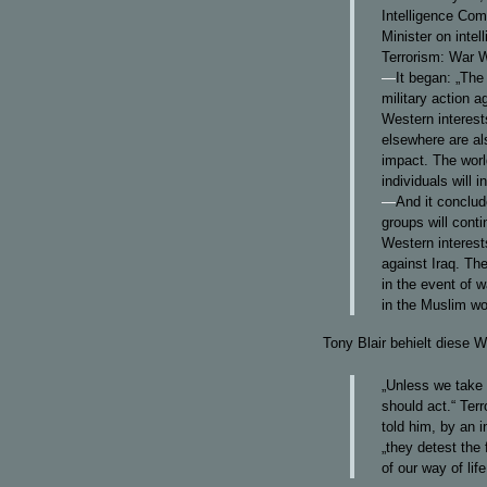
Intelligence Com
Minister on intel
Terrorism: War W
—
It began: „The
military action a
Western interest
elsewhere are al
impact. The worl
individuals will i
—
And it conclu
groups will conti
Western interests
against Iraq. The
in the event of w
in the Muslim wo
Tony Blair behielt diese 
„Unless we take 
should act.“ Ter
told him, by an i
„they detest the
of our way of life