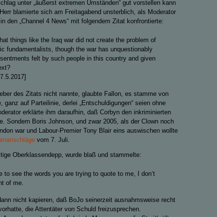
schlag unter „äußerst extremen Umständen“ gut vorstellen kann
 Herr blamierte sich am Freitagabend unsterblich, als Moderator
in den „Channel 4 News“ mit folgendem Zitat konfrontierte:
 that things like the Iraq war did not create the problem of
c fundamentalists, though the war has unquestionably
sentments felt by such people in this country and given
ext?
27.5.2017]
ber des Zitats nicht nannte, glaubte Fallon, es stamme von
 ganz auf Parteilinie, derlei „Entschuldigungen“ seien ohne
derator erklärte ihm daraufhin, daß Corbyn den inkriminierten
te. Sondern Boris Johnson, und zwar 2005, als der Clown noch
ndon war und Labour-Premier Tony Blair eins auswischen wollte
enanschläge
vom 7. Juli.
ültige Oberklassendepp, wurde blaß und stammelte:
e to see the words you are trying to quote to me, I don‘t
nt of me.
dann nicht kapieren, daß BoJo seinerzeit ausnahmsweise recht
orhatte, die Attentäter von Schuld freizusprechen.