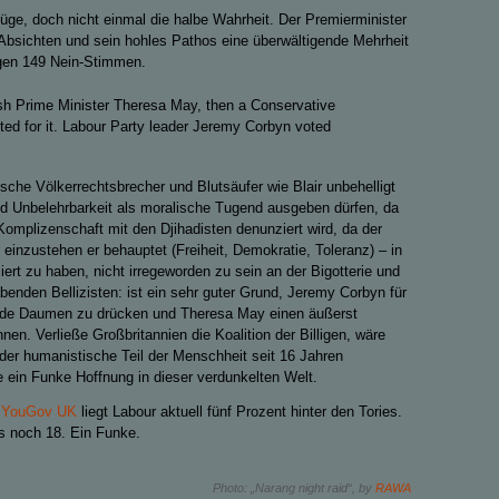
Lüge, doch nicht einmal die halbe Wahrheit. Der Premierminister
en Absichten und sein hohles Pathos eine überwältigende Mehrheit
gen 149 Nein-Stimmen.
ish Prime Minister Theresa May, then a Conservative
oted for it. Labour Party leader Jeremy Corbyn voted
ische Völkerrechtsbrecher und Blutsäufer wie Blair unbehelligt
nd Unbelehrbarkeit als moralische Tugend ausgeben dürfen, da
 Komplizenschaft mit den Djihadisten denunziert wird, da der
 einzustehen er behauptet (Freiheit, Demokratie, Toleranz) – in
liert zu haben, nicht irregeworden zu sein an der Bigotterie und
nden Bellizisten: ist ein sehr guter Grund, Jeremy Corbyn für
eide Daumen zu drücken und Theresa May einen äußerst
en. Verließe Großbritannien die Koalition der Billigen, wäre
 der humanistische Teil der Menschheit seit 16 Jahren
 ein Funke Hoffnung in dieser verdunkelten Welt.
 YouGov UK
liegt Labour aktuell fünf Prozent hinter den Tories.
s noch 18.
Ein Funke.
Photo: „Narang night raid“, by
RAWA