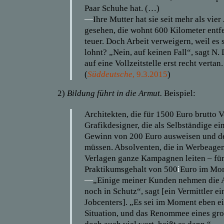
Paar Schuhe hat. (…)
—
Ihre Mutter hat sie seit mehr als vier
gesehen, die wohnt 600 Kilometer entfe
teuer. Doch Arbeit verweigern, weil es 
lohnt? „Nein, auf keinen Fall“, sagt N.
auf eine Vollzeitstelle erst recht vertan.
(
Süddeutsche
, 9.3.2015
)
2)
Bildung führt in die Armut.
Beispiel:
Architekten, die für 1500 Euro brutto Vo
Grafikdesigner, die als Selbständige e
Gewinn von 200 Euro ausweisen und d
müssen. Absolventen, die in Werbeage
Verlagen ganze Kampagnen leiten – für
Praktikumsgehalt von 500
i
Euro im Mon
—
„Einige meiner Kunden nehmen die 
noch in Schutz“, sagt [ein Vermittler ei
Jobcenters]. „Es sei im Moment eben e
Situation, und das Renommee eines gr