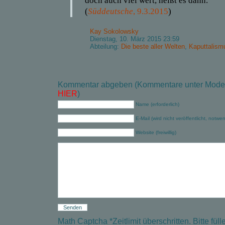
doch auch viel wert, heißt es dann.“
(
Süddeutsche
, 9.3.2015
)
Kay Sokolowsky
Dienstag, 10. März 2015 23:59
Abteilung:
Die beste aller Welten
,
Kaputtalism
Kommentar abgeben (Kommentare unter Modera
HIER
)
Name (erforderlich)
E-Mail (wird nicht veröffentlicht, notwe
Website (freiwillig)
Math Captcha
*
Zeitlimit überschritten. Bitte f