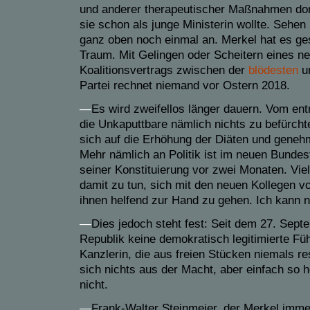
und anderer therapeutischer Maßnahmen do
sie schon als junge Ministerin wollte. Sehen 
ganz oben noch einmal an. Merkel hat es gesc
Traum. Mit Gelingen oder Scheitern eines ne
Koalitionsvertrags zwischen der
blödesten
u
Partei rechnet niemand vor Ostern 2018.
—
Es wird zweifellos länger dauern. Vom en
die Unkaputtbare nämlich nichts zu befürcht
sich auf die Erhöhung der Diäten und genehm
Mehr nämlich an Politik ist im neuen Bundest
seiner Konstituierung vor zwei Monaten. Viel
damit zu tun, sich mit den neuen Kollegen v
ihnen helfend zur Hand zu gehen. Ich kann n
—
Dies jedoch steht fest: Seit dem 27. Sept
Republik keine demokratisch legitimierte Fü
Kanzlerin, die aus freien Stücken niemals re
sich nichts aus der Macht, aber einfach so 
nicht.
—
Frank-Walter Steinmeier, der Merkel imme