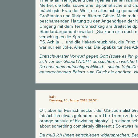
Thema am Heiligabend beim gemeinsamen familiä
Merkel, die tolle, souveräne, diplomatische und ch
mächtigste Frau der Welt, die alles richtig gemach
Großtanten und übrigen älteren Gäste. Mein redu
beschämenden Haltung zu den Angehörigen der 
Umgang mit dem Terroranschkag am Breitscheidpl
Standardargument erwidert: „Sie kann sich doch n
verschlug es die Sprache.
PS. Ach ja … und die Hakenkreuzbinde, die Prinz Ha
war nur ein Joke. Alles klar. Die Spaßkultur des Ade
Drittschwerster Vorwurf gegen Gott (sollte es ihn
sich vor der Geburt NICHT aussuchen, in welche Fa
Du hast mein aufrichtiges Mitleid – solche Scheiße
entsprechenden Feiern zum Glück nie anhören. Na 
kalo
Dienstag, 16. Januar 2018 20:57
OT, aber für Feinschmecker: der US-Journalist Gr
tatsächlich etwas gefunden, um The Trump zu bez
orange pustule of bloviating bigotry“. (In einem s
about something completely different.) So etwas h
Da muß ich Ihnen entschieden widersprechen. Bes