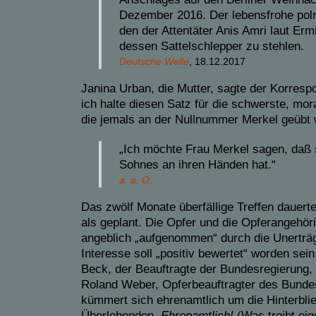
Dezember 2016. Der lebensfrohe poln
den der Attentäter Anis Amri laut Erm
dessen Sattelschlepper zu stehlen.
Deutsche Welle
, 18.12.2017
Janina Urban, die Mutter, sagte der Korresp
ich halte diesen Satz für die schwerste, mora
die jemals an der Nullnummer Merkel geübt 
„Ich möchte Frau Merkel sagen, daß 
Sohnes an ihren Händen hat.“
a. a. O.
Das zwölf Monate überfällige Treffen dauert
als geplant. Die Opfer und die Opferangehöri
angeblich „aufgenommen“ durch die Unerträg
Interesse soll „positiv bewertet“ worden sei
Beck, der Beauftragte der Bundesregierung,
Roland Weber, Opferbeauftragter des Bunde
kümmert sich ehrenamtlich um die Hinterbli
Überlebenden.
Ehrenamtlich!
(Was treibt eig