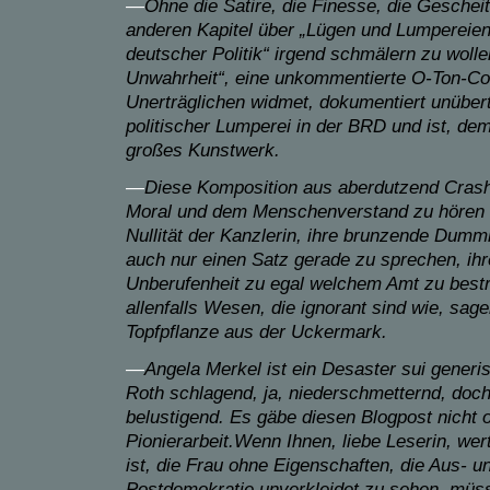
—
Ohne die Satire, die Finesse, die Geschei
anderen Kapitel über „Lügen und Lumpereien
deutscher Politik“ irgend schmälern zu wolle
Unwahrheit“, eine unkommentierte O-Ton-Col
Unerträglichen widmet, dokumentiert unübert
politischer Lumperei in der BRD und ist, de
großes Kunstwerk.
—
Diese Komposition aus aberdutzend Crash
Moral und dem Menschenverstand zu hören 
Nullität der Kanzlerin, ihre brunzende Dummh
auch nur einen Satz gerade zu sprechen, ihr
Unberufenheit zu egal welchem Amt zu best
allenfalls Wesen, die ignorant sind wie, sag
Topfpflanze aus der Uckermark.
—
Angela Merkel ist ein Desaster sui generi
Roth schlagend, ja, niederschmetternd, doch
belustigend. Es gäbe diesen Blogpost nicht o
Pionierarbeit.Wenn Ihnen, liebe Leserin, wer
ist, die Frau ohne Eigenschaften, die Aus- u
Postdemokratie unverkleidet zu sehen, müss