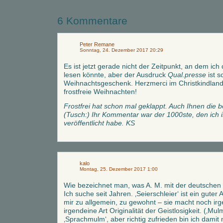
6 Kommentare
Peter Remane
Sonntag, 24. Dezember 2017 20:29
Es ist jetzt gerade nicht der Zeitpunkt, an dem ic
lesen könnte, aber der Ausdruck
Qual.presse
ist s
Weihnachtsgeschenk. Herzmerci im Christkindlan
frostfreie Weihnachten!
Frostfrei hat schon mal geklappt. Auch Ihnen die
(Tusch:) Ihr Kommentar war der 1000ste, den ich i
veröffentlicht habe. KS
kalo
Montag, 25. Dezember 2017 1:00
Wie bezeichnet man, was A. M. mit der deutschen
Ich suche seit Jahren. ‚Seierschleier‘ ist ein guter 
mir zu allgemein, zu gewohnt – sie macht noch irg
irgendeine Art Originalität der Geistlosigkeit. (‚Mul
‚Sprachmulm‘, aber richtig zufrieden bin ich damit n