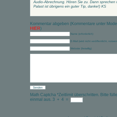
Audio-Abrechnung. Hören Sie zu. Dann sprechen w
Palast ist übrigens ein guter Tip, danke!) KS
Kommentar abgeben (Kommentare unter Modera
HIER
)
Name (erforderlich)
E-Mail (wird nicht veröffentlicht, notwe
Website (freiwillig)
Math Captcha
*
Zeitlimit überschritten. Bitte f
einmal aus.
3
+
4
=