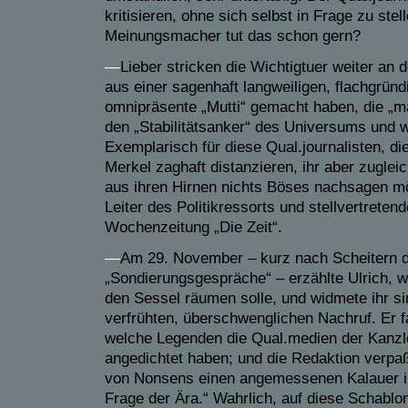
kritisieren, ohne sich selbst in Frage zu ste
Meinungsmacher tut das schon gern?
—
Lieber stricken die Wichtigtuer weiter an 
aus einer sagenhaft langweiligen, flachgrün
omnipräsente „Mutti“ gemacht haben, die „mä
den „Stabilitätsanker“ des Universums und
Exemplarisch für diese Qual.journalisten, die
Merkel zaghaft distanzieren, ihr aber zugle
aus ihren Hirnen nichts Böses nachsagen mö
Leiter des Politikressorts und stellvertreten
Wochenzeitung „Die Zeit“.
—
Am 29. November – kurz nach Scheitern d
„Sondierungsgespräche“ – erzählte Ulrich, 
den Sessel räumen solle, und widmete ihr si
verfrühten, überschwenglichen Nachruf. Er
welche Legenden die Qual.medien der Kanzle
angedichtet haben; und die Redaktion verpaß
von Nonsens einen angemessenen Kalauer in
Frage der Ära.“ Wahrlich, auf diese Schabl