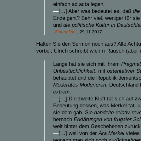
einfach ad acta legen.
—
[…] Aber was bedeutet es, daß
die
Ende geht? Sehr viel, weniger für sie 
und
die politische Kultur in Deutschl
„
Zeit online“
, 29.11.2017
Halten Sie den Sermon noch aus? Alle Achtung
vorbei; Ulrich schreibt wie im Rausch (aber 
Lange hat sie sich mit ihrem
Pragmat
Unbestechlichkeit
, mit
ostentativer S
behauptet und die Republik dementsp
Moderates Moderieren
, Deutschland
extrem
.
—
[…] Die zweite Kluft tat sich auf z
Bedeutung dessen, was Merkel tat, u
sie dem gab. Sie
handelte relativ rev
hernach
Erklärungen von frugaler Sc
weit hinter dem Geschehenen zurück
—
[…] weil von der
Ära Merkel
vieles 
wonach man sich noch
zurücksehne