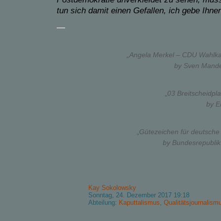
tun sich damit einen Gefallen, ich gebe Ihn
—
„Angela Merkel – CDU Wahlkam
by Sven Mande
„
03 Breitscheidpla
by E
„
Gütezeichen für deutsche 
by Bundesrepublik
Kay Sokolowsky
Sonntag, 24. Dezember 2017 19:18
Abteilung:
Kaputtalismus
,
Qualitätsjournalism