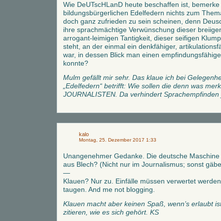
Wie DeUTscHLanD heute beschaffen ist, bemerke 
bildungsbürgerlichen Edelfedern nichts zum Them
doch ganz zufrieden zu sein scheinen, denn Deus
ihre sprachmächtige Verwünschung dieser breiigen 
arrogant-leimigen Tantigkeit, dieser seifigen Klump
steht, an der einmal ein denkfähiger, artikulations
war, in dessen Blick man einen empfindungsfähi
konnte?
Mulm gefällt mir sehr. Das klaue ich bei Gelegenhe
„Edelfedern“ betrifft: Wie sollen die denn was mer
JOURNALISTEN. Da verhindert Sprachempfinden j
kalo
Montag, 25. Dezember 2017 1:33
Unangenehmer Gedanke. Die deutsche Maschine –
aus Blech? (Nicht nur im Journalismus; sonst gäbe 
—
Klauen? Nur zu. Einfälle müssen verwertet werden
taugen. And me not blogging.
Klauen macht aber keinen Spaß, wenn’s erlaubt ist
zitieren, wie es sich gehört. KS