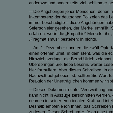
anderswo und andernzeits viel schlimmer se
—
Die Angehörigen jener Menschen, denen nic
Inkompetenz der deutschen Polizeien das L
immer beschädigte – diese Angehörigen habe
Seierschleier gesehen, der Merkel umhüllt. S
erfahren, worin die „Empathie“ Merkels, ihr „
„Pragmatismus“ bestehen: in nichts.
—
Am 1. Dezember sandten die zwölf Opferfa
einen offenen Brief, in dem steht, was die ec
Hirnwichsvorlage, die Bernd Ulrich zeichnet, 
Überspringen Sie, liebe Leserin, werter Leser
hier formuliere. Aber dieses Schreiben, in de
Nachwelt aufgehoben ist, sollten Sie Wort fü
Reaktion der Unerträglichen kommen wir spä
—
Dieses Dokument echter Verzweiflung un
kann nicht in Auszüge zerschnitten werden,
nehmen in seiner emotionalen Kraft und intell
Deshalb empfehle ich Ihnen, das Schreiben 
zu lesen. Dieser Schrei um Hilfe an eine tu