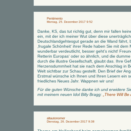
Pentimento
Montag, 25. Dezember 2017 9:52
Danke, KS, das tut richtig gut, denn mir fallen k
ein, mit der ich meiner Wut über diese unerträgliche
Deutschlandgehtesgut gerade an die Wand fährt, 
‚frugale Schönheit‘ ihrer Rede haben Sie mit dem M
wunderbar verdeutlicht, besser geht’s nicht! Freu
Retterin Europas‘ oder so ähnlich, und die dumme 
durch die illustre Gesellschaft, glaubt das. Ihre Ge
Herzensdummheit hat sie nach dem Anschlag in Berl
Welt sichtbar zur Schau gestellt. Den Brief der An
Erstmal wünsche ich Ihnen und Ihren Lesern ein s
friedliches Neues Jahr. Wappnen wir uns!
Für die guten Wünsche danke ich und erwidere Si
mit meinem neuen Idol Billy Bragg:
„There Will Be
altautonomer
Dienstag, 26. Dezember 2017 9:38