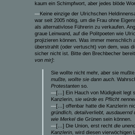
kaum ein Schimpfwort, aber jedes blöde Wor
—
Keine einzige der Ulrichschen Heldinnens
war seit 2005 nötig, um die Frau ohne Eige
als alternativlose Führerin zu verkaufen. Ang
graue Leinwand, auf die Politpoeten wie Ulric
projizieren können. Was immer menschlich a
überstrahlt (oder vertuscht) von dem, was d
sicher nicht ist. Bitte den Brechbecher berei
von mir]
:
Sie wollte nicht mehr, aber sie mußt
mu
ß
te, wollte sie dann auch
. Wahrsch
Protestanten
so.
—
[…] Ein Hauch von Müdigkeit legt s
Kanzlerin,
sie würde es Pflicht nenne
—
[…] offenbar hatte die Kanzlerin n
gründlich, detailverliebt, ausdauernd 
wie Merkel
die Grünen sein können.
—
[…] Die Union, erst recht
die unend
Kanzlerin
, wird diesen vierwöchigen 