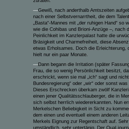
zuraten.
—
Gewiß, nach anderthalb Amtszeiten aufgeb
nach einer Selbstvernarrtheit, die dem Tal
„Basta“-Mannes mit „der ruhigen Hand“ so
wie die Cohibas und Brioni-Anzüge –, nach 
Peinlichkeit im Kanzlerpalast hatte die urw
Bräsigkeit und Charmefreiheit, diese Absenz
etwas Erholsames. Doch die Erleichterung, d
hielt nur ein paar Monate.
—
Dann begann die Irritation (später Fassung
Frau, die so wenig Persönlichkeit besitzt, 
erschrickt, wenn sie mal „ich“ sagt und nicht
Bundesregierung“ oder „wir“ oder sonst was
Dieses Erschrecken überkam zwölf Kanzlerin
einen jener Qualitätsschlauberger, die in 
sich selbst herrlich wiedererkannten. Nun er
Merkelschen Beliebigkeit in Sicht zu kommen
dem einen und eventuell einem anderen Leita
Merkels Eignung zur Regentschaft auf. Sehr 
umständlich, sehr untertänig. Der Qual.journ