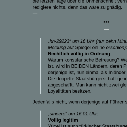
die letzten Tage über die Unmenschheit verh
redigiere nichts, denn das wäre zu gnädig.
—
***
—
„
hn-29223“
um 16 Uhr (nur zehn Min
Meldung auf
Spiegel online
erschien)
Rechtlich völlig in Ordnung
Warum konsularische Betreuung? Wer
ist, wird in BEIDEN Ländern, deren 
derjenige ist, nun einmal als Inländer
Die doppelte Staatsbürgerschaft geh
abgeschafft. Man kann nicht zwei gle
Loyalitäten besitzen.
Jedenfalls nicht, wenn derjenige auf Führer s
„
sincere“
um
16.01 Uhr:
Völlig legitim
Yücel ist auch türkischer Staatsbürge