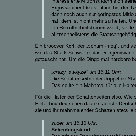
interessierte Mitforist kann sich sein
Ergüsse über Deutschland bei der T
a
dann noch auch nur geringstes Mitlei
hat, dem ist nicht mehr zu helfen. Und
ihn Betroffenheitstränen weint, sollte
allerschnellstens die Staatsangehöri
Ein brooover Kerl, der „schumi-meg“, und ve
wie das Stück Schwarte, das er irgendwann 
getauscht hat. Um die Dinge mal hardcore 
„
crazy_swayze“
um
16.11 Uhr:
Die Schattenseiten der doppelten Sta
Das sollte ein Mahnmal für alle Halter
Für die Halter der Schattenseiten also. Wie
Einfachnurdeutschen das einfachste Deutsch
sie und ihr mahnmalender Schatten stets lei
slider
um
16.13 Uhr:
Scheidungskind: