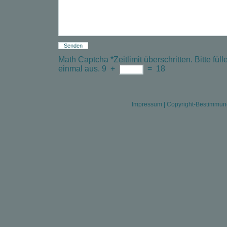
Math Captcha
*
Zeitlimit überschritten. Bitte f
einmal aus.
9
+
=
18
Impressum
|
Copyright-Bestimmu