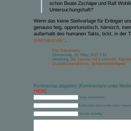
schon Beate Zschäpe und Ralf Wohll
Untersuchungshaft?
Wenn das keine Steilvorlage für Erdogan und 
genauso feig, opportunistisch, hämisch, me
außerhalb des humanen Takts, tickt, in der T
Internationale“
.
Kay Sokolowsky
Donnerstag, 16. März 2017 1:51
Abteilung:
Die Spezies hat‘s verkackt
,
Kaputt
Qualitätsjournalismus
,
Schwammintelligenz
Kommentar abgeben (Kommentare unter Modera
HIER
)
Name (erforderlich)
E-Mail (wird nicht veröffentlicht, notwe
Website (freiwillig)