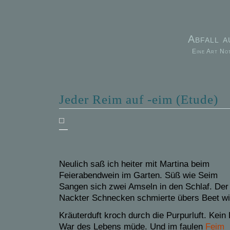
Abfall 
Eine Art No
Jeder Reim auf -eim (Etude)
—
Neulich saß ich heiter mit Martina beim
Feierabendwein im Garten. Süß wie Seim
Sangen sich zwei Amseln in den Schlaf. Der
Nackter Schnecken schmierte
über
s Beet
wi
Kräuterduft kroch durch die
Purpurl
uft.
K
ein
War des Lebens
müd
e
.
Und im faulen
Feim