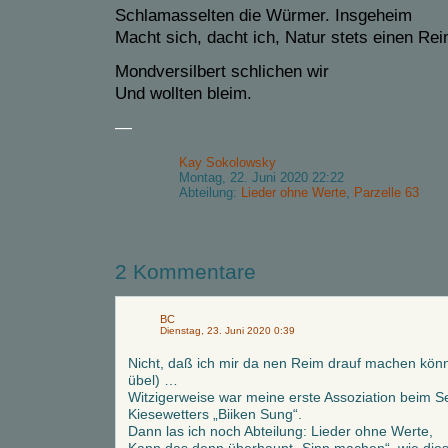
Schlamasselten die Würmer. Insgeheim
Macht sich, dacht ich,
Natur
stets ein
en
Rei
Mondversilbert schlichen
wir
Und wollten bleim.
—
Kay Sokolowsky
Montag, 22. Juni 2020 22:22
Abteilung:
Lieder ohne Werte
,
Parzelle 63
2 Kommentare
BC
Dienstag, 23. Juni 2020 0:39
Nicht, daß ich mir da nen Reim drauf machen könn
übel) …
Witzigerweise war meine erste Assoziation beim S
Kiesewetters „Biiken Sung“.
Dann las ich noch Abteilung: Lieder ohne Werte,