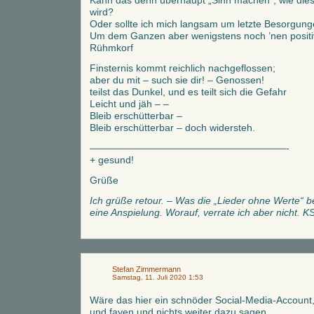
Kann das denn überhaupt „Sinn machen“, wie diese
wird?
Oder sollte ich mich langsam um letzte Besorgu
Um dem Ganzen aber wenigstens noch ’nen positi
Rühmkorf
Finsternis kommt reichlich nachgeflossen;
aber du mit – such sie dir! – Genossen!
teilst das Dunkel, und es teilt sich die Gefahr
Leicht und jäh – –
Bleib erschütterbar –
Bleib erschütterbar – doch widersteh.
————————————————————-
+ gesund!
Grüße
Ich grüße retour. – Was die „Lieder ohne Werte“ bet
eine Anspielung. Worauf, verrate ich aber nicht. K
Stefan Zimmermann
Samstag, 11. Juli 2020 1:53
Wäre das hier ein schnöder Social-Media-Account, 
und faven und nichts weiter dazu sagen.