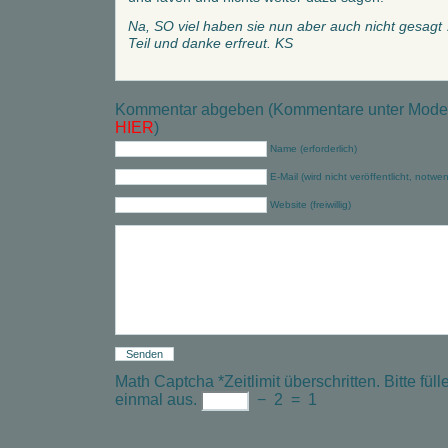
Na, SO viel haben sie nun aber auch nicht gesagt
Teil und danke erfreut. KS
Kommentar abgeben (Kommentare unter Modera
HIER
)
Name (erforderlich)
E-Mail (wird nicht veröffentlicht, notwe
Website (freiwillig)
Math Captcha
*
Zeitlimit überschritten. Bitte f
einmal aus.
−
2
=
1