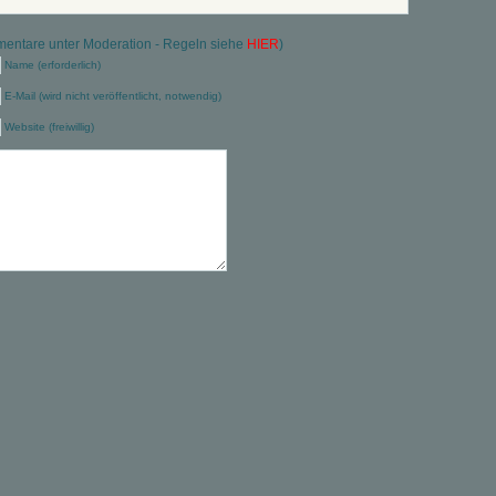
ntare unter Moderation - Regeln siehe
HIER
)
Name (erforderlich)
E-Mail (wird nicht veröffentlicht, notwendig)
Website (freiwillig)