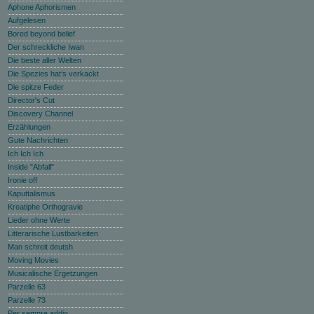
Aphone Aphorismen
Aufgelesen
Bored beyond belief
Der schreckliche Iwan
Die beste aller Welten
Die Spezies hat‘s verkackt
Die spitze Feder
Director's Cut
Discovery Channel
Erzählungen
Gute Nachrichten
Ich Ich Ich
Inside "Abfall"
Ironie off
Kaputtalismus
Kreatiphe Orthogravie
Lieder ohne Werte
Litterarische Lustbarkeiten
Man schreit deutsh
Moving Movies
Musicalische Ergetzungen
Parzelle 63
Parzelle 73
Per sempre addio