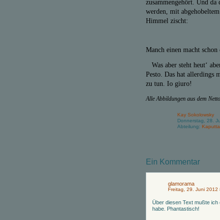
zusammengehört. Und da d
werden, mit abgehobeltem
Himmel zischt:
Manch einen macht schon d
Was aber steht heut‘ abe
Pesto. Das hat allerdings 
zu tun. Io giuro!
Alle Abbildungen aus dem Nett
Kay Sokolowsky
Donnerstag, 28. J
Abteilung:
Kaputta
Ein Kommentar
glamorama
Freitag, 29. Juni 2012
Über diesen Text mußte ich 
habe. Phantastisch!