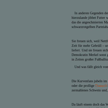
In anderen Gegenden der 
hierzulande jibbet Futter 
das die angeschmierten Mas
schwarzrotgelben Parteiab
Sie freuen sich, weil Nett
Zeit für mehr Gebrüll – u
liefert. Und sie freuen si
Demokratin Merkel sonst g
in Zeiten großer Fußballt
Und was fällt gleich vom
Die Kurvenfans jubeln im C
oder die prollige
Damwildk
zermahlenes Schwein und
Da läuft einem doch das W