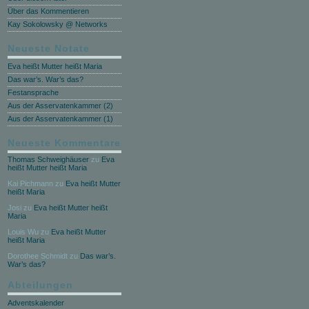
Über das Kommentieren
Kay Sokolowsky @ Networks
Neueste Notate
Eva heißt Mutter heißt Maria
Das war’s. War’s das?
Festansprache
Aus der Asservatenkammer (2)
Aus der Asservatenkammer (1)
Neueste Kommentare
Thomas Schweighäuser
zu
Eva
heißt Mutter heißt Maria
Kai Pichmann
zu
Eva heißt Mutter
heißt Maria
Josi
zu
Eva heißt Mutter heißt
Maria
Louis Wu
zu
Eva heißt Mutter
heißt Maria
Dorothee Schmidt
zu
Das war’s.
War’s das?
Abteilungen
Adventskalender