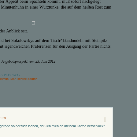
er Appetit beim Spachteln kommt, muß sofort nachgelegt
 Minutenhuhn in einer Würztunke, die auf dem heißen Rost zum
er Anblick satt.
nd bei Sokolowskys auf dem Tisch? Bandnudeln mit Steinpilz-
mit irgendwelchen Präferenzen für den Ausgang der Partie nichts
o-Angebotsprospekt vom 23. Juni 2012
uni 2012 14:12
lismus
,
Man schreit deutsh
1
 8:25
gerade so herzlich lachen, daß ich mich an meinem Kaffee verschluckt