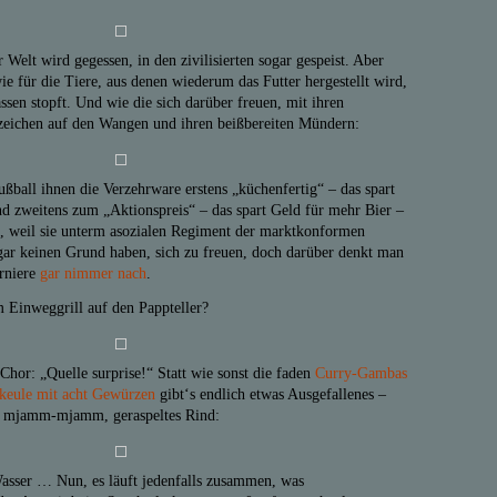
Welt wird gegessen, in den zivilisierten sogar gespeist. Aber
wie für die Tiere, aus denen wiederum das Futter hergestellt wird,
sen stopft. Und wie die sich darüber freuen, mit ihren
zeichen auf den Wangen und ihren beißbereiten Mündern:
fußball ihnen die Verzehrware erstens „küchenfertig“ – das spart
nd zweitens zum „Aktionspreis“ – das spart Geld für mehr Bier –
ch, weil sie unterm asozialen Regiment der marktkonformen
ar keinen Grund haben, sich zu freuen, doch darüber denkt man
urniere
gar nimmer nach
.
 Einweggrill auf den Pappteller?
hor: „Quelle surprise!“ Statt wie sonst die faden
Curry-Gambas
eule mit acht Gewürzen
gibt‘s endlich etwas Ausgefallenes –
, mjamm-mjamm, geraspeltes Rind:
asser … Nun, es läuft jedenfalls zusammen, was