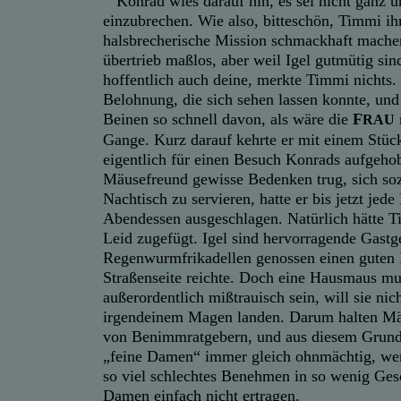
Konrad wies darauf hin, es sei nicht ganz un
einzubrechen. Wie also, bitteschön, Timmi ihm
halsbrecherische Mission schmackhaft mach
übertrieb maßlos, aber weil Igel gutmütig s
hoffentlich auch deine, merkte Timmi nichts.
Belohnung, die sich sehen lassen konnte, und
Beinen so schnell davon, als wäre die
F
RAU
Gange. Kurz darauf kehrte er mit einem Stüc
eigentlich für einen Besuch Konrads aufgehob
Mäusefreund gewisse Bedenken trug, sich soz
Nachtisch zu servieren, hatte er bis jetzt jed
Abendessen ausgeschlagen. Natürlich hätte 
Leid zugefügt. Igel sind hervorragende Gast
Regenwurmfrikadellen genossen einen guten R
Straßenseite reichte. Doch eine Hausmaus mu
außerordentlich mißtrauisch sein, will sie nic
irgendeinem Magen landen. Darum halten Mäu
von Benimmratgebern, und aus diesem Grund
„feine Damen“ immer gleich ohnmächtig, wen
so viel schlechtes Benehmen in so wenig Ges
Damen einfach nicht ertragen.