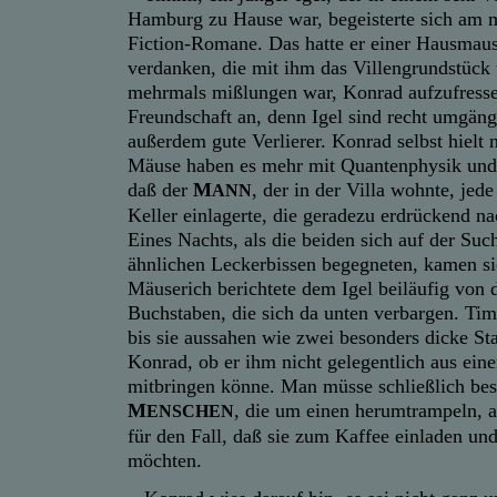
Hamburg zu Hause war, begeisterte sich am m
Fiction-Romane. Das hatte er einer Hausma
verdanken, die mit ihm das Villengrundstück
mehrmals mißlungen war, Konrad aufzufresse
Freundschaft an, denn Igel sind recht umgäng
außerdem gute Verlierer. Konrad selbst hielt 
Mäuse haben es mehr mit Quantenphysik und 
daß der
M
, der in der Villa wohnte, je
ANN
Keller einlagerte, die geradezu erdrückend 
Eines Nachts, als die beiden sich auf der Suc
ähnlichen Leckerbissen begegneten, kamen si
Mäuserich berichtete dem Igel beiläufig von
Buchstaben, die sich da unten verbargen. Tim
bis sie aussahen wie zwei besonders dicke Sta
Konrad, ob er ihm nicht gelegentlich aus ein
mitbringen könne. Man müsse schließlich bes
M
, die um einen herumtrampeln, a
ENSCHEN
für den Fall, daß sie zum Kaffee einladen un
möchten.