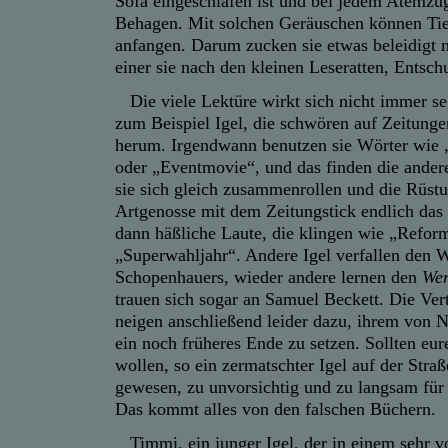
Sofa eingeschlafen ist und bei jedem Atemzug
Behagen. Mit solchen Geräuschen können Tier
anfangen. Darum zucken sie etwas beleidigt 
einer sie nach den kleinen Leseratten, Entschu
Die viele Lektüre wirkt sich nicht immer seg
zum Beispiel Igel, die schwören auf Zeitungen
herum. Irgendwann benutzen sie Wörter wie
oder „Eventmovie“, und das finden die andere
sie sich gleich zusammenrollen und die Rüstu
Artgenosse mit dem Zeitungstick endlich das 
dann häßliche Laute, die klingen wie „Refor
„Superwahljahr“. Andere Igel verfallen den 
Schopenhauers, wieder andere lernen den
Wer
trauen sich sogar an Samuel Beckett. Die Vert
neigen anschließend leider dazu, ihrem von 
ein noch früheres Ende zu setzen. Sollten eu
wollen, so ein zermatschter Igel auf der Stra
gewesen, zu unvorsichtig und zu langsam fü
Das kommt alles von den falschen Büchern.
Timmi, ein junger Igel, der in einem sehr 