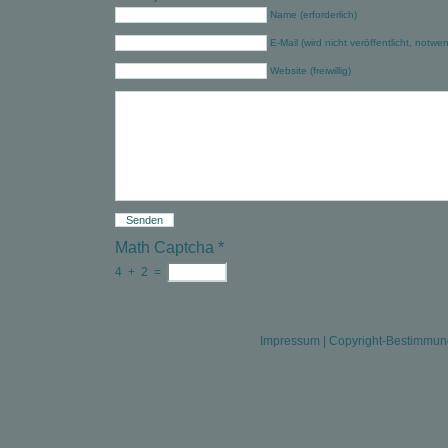
Name (erforderlich)
E-Mail (wird nicht veröffentlicht, notwe
Website (freiwillig)
Math Captcha
*
4
+
2
=
Impressum
|
Copyright-Bestimmu