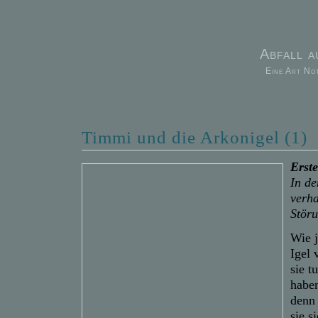
Abfall 
Eine Art No
Timmi und die Arkonigel (1)
Erste
In d
verha
Störu
Wie 
Igel 
sie t
haben
denn
sie s