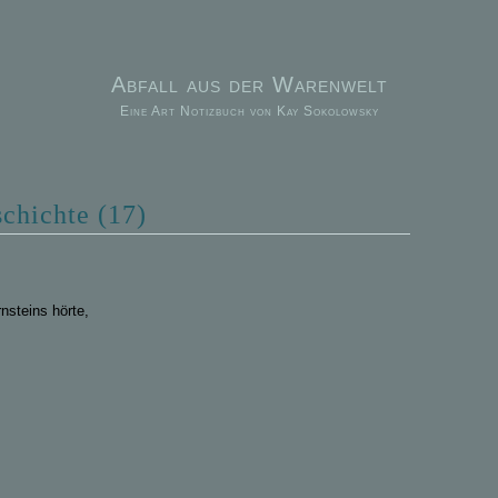
Abfall aus der Warenwelt
Eine Art Notizbuch von Kay Sokolowsky
chichte (17)
nsteins hörte,