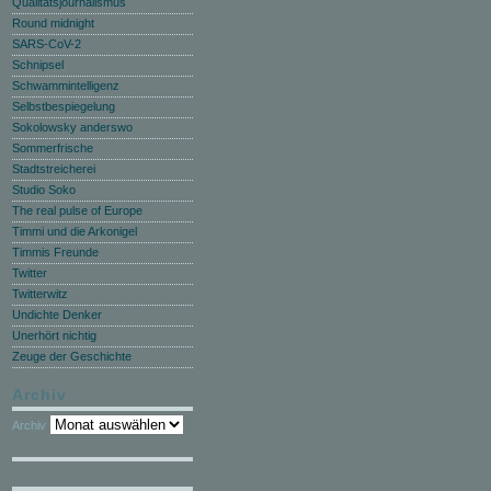
Qualitätsjournalismus
Round midnight
SARS-CoV-2
Schnipsel
Schwammintelligenz
Selbstbespiegelung
Sokolowsky anderswo
Sommerfrische
Stadtstreicherei
Studio Soko
The real pulse of Europe
Timmi und die Arkonigel
Timmis Freunde
Twitter
Twitterwitz
Undichte Denker
Unerhört nichtig
Zeuge der Geschichte
Archiv
Archiv