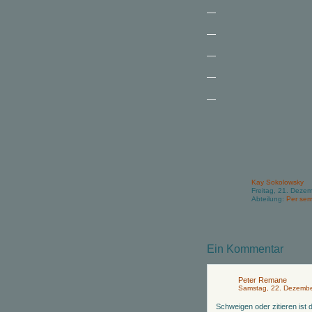
—
—
—
—
—
Kay Sokolowsky
Freitag, 21. Deze
Abteilung:
Per sem
Ein Kommentar
Peter Remane
Samstag, 22. Dezembe
Schweigen oder zitieren ist 