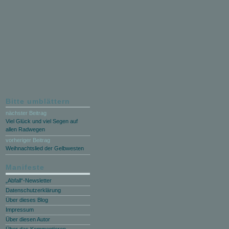
Bitte umblättern
nächster Beitrag
Viel Glück und viel Segen auf
allen Radwegen
vorheriger Beitrag
Weihnachtslied der Gelbwesten
Manifeste
„Abfall“-Newsletter
Datenschutzerklärung
Über dieses Blog
Impressum
Über diesen Autor