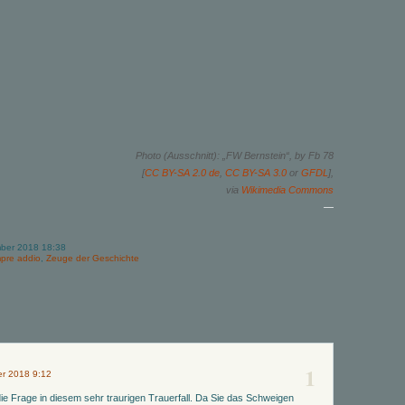
Photo (Ausschnitt): „FW Bernstein“, by Fb 78
[
CC BY-SA 2.0 de
,
CC BY-SA 3.0
or
GFDL
],
via
Wikimedia Commons
—
mber 2018 18:38
pre addio
,
Zeuge der Geschichte
1
r 2018 9:12
die Frage in diesem sehr traurigen Trauerfall. Da Sie das Schweigen