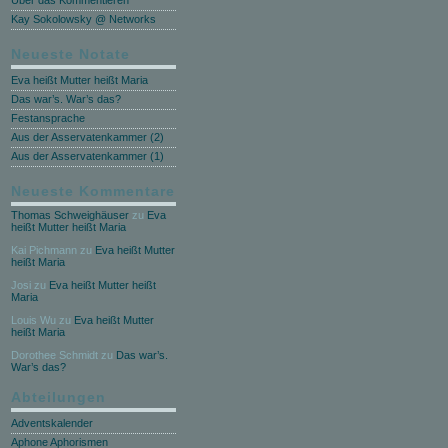
Über das Kommentieren
Kay Sokolowsky @ Networks
Neueste Notate
Eva heißt Mutter heißt Maria
Das war’s. War’s das?
Festansprache
Aus der Asservatenkammer (2)
Aus der Asservatenkammer (1)
Neueste Kommentare
Thomas Schweighäuser
zu
Eva
heißt Mutter heißt Maria
Kai Pichmann
zu
Eva heißt Mutter
heißt Maria
Josi
zu
Eva heißt Mutter heißt
Maria
Louis Wu
zu
Eva heißt Mutter
heißt Maria
Dorothee Schmidt
zu
Das war’s.
War’s das?
Abteilungen
Adventskalender
Aphone Aphorismen