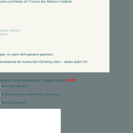
e (und finde) ich Trost in des Meisters Gedicht.
klavier besetzt
öhöhös
s
sagen, es wäre nicht gewarnt gewesen.
chskleinod der komischen Dichtung zitiert – danke dafür! KS
ntare unter Moderation - Regeln siehe
HIER
)
Name (erforderlich)
E-Mail (wird nicht veröffentlicht, notwendig)
Website (freiwillig)