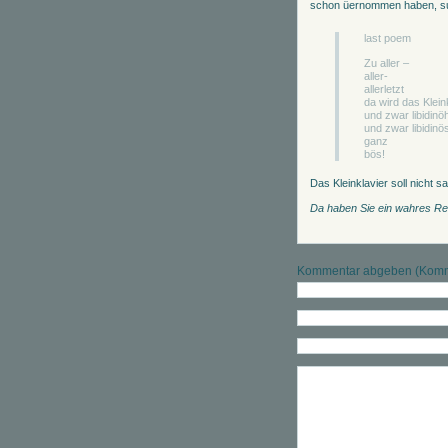
schon üernommen haben, such
last poem
Zu aller –
aller-
allerletzt
da wird das Klein
und zwar libidin
und zwar libidinö
ganz
bös!
Das Kleinklavier soll nicht 
Da haben Sie ein wahres Rei
Kommentar abgeben (Komme