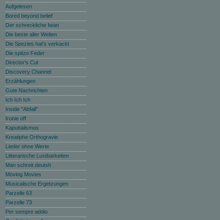
Aufgelesen
Bored beyond belief
Der schreckliche Iwan
Die beste aller Welten
Die Spezies hat‘s verkackt
Die spitze Feder
Director's Cut
Discovery Channel
Erzählungen
Gute Nachrichten
Ich Ich Ich
Inside "Abfall"
Ironie off
Kaputtalismus
Kreatiphe Orthogravie
Lieder ohne Werte
Litterarische Lustbarkeiten
Man schreit deutsh
Moving Movies
Musicalische Ergetzungen
Parzelle 63
Parzelle 73
Per sempre addio