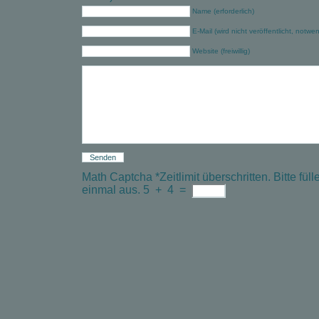
Name (erforderlich)
E-Mail (wird nicht veröffentlicht, notwe
Website (freiwillig)
Math Captcha
*
Zeitlimit überschritten. Bitte f
einmal aus.
5
+
4
=