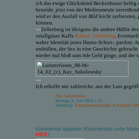
ich das ewige Glückskind Beckenbauer hefti
g
beneide, jetzt von der Medienmeute zerreißend
wird er den Ausfall von
Bild
leicht
zerbersten
,
können.
—
Zellerberg ist übrigens die andere Hälfte des
ostallgäuer Kaffs
Rieden-Zellerberg
. Eventuell
wahre Identität jenes Harno-Schiet-, pardon:
enthüllen, der Sex in eine Geschichte gebracht 
wieder mal bloß ums öde Geld ginge, und der s
—
Ich erhoffe mir zahlreiche, aus der Lust gegri
Kay Sokolowsky
Montag, 9. Juni 2014 1:21
Abteilung:
Bored beyond belief
,
Kreatiphe Orth
Kommentar abgeben (Kommentare unter Modera
HIER
)