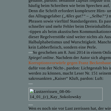
genante, pardon: benannte
Lapsus linguae
trit
häufig beim Schreiben wie beim Sprechen auf, v
Denn
die Schrift
erfordert komplexere Hirn- u
das Alltagsgelaber
(„Alles gut?“ – „Selba?“)
m
Phrasen sowie
vierfünf Standardgesten. Es pas
schneller und mehr Fehler
beim Dreieinhalbfin
-tippen als beim akustischen Kommunikations
dieser Regelverstöße
sind weiter nichts als Au
Halbalphabetismus und Wurschtigkeit. Manchma
kein
Labberfleisch, sondern
eine Perle.
—
So geschehen am
8
. Juni 2014 in einem Onl
Spiegel online
. Nachdem der Autor sich ab
ge
m
Korruptionsvorwürfe gegen Franz Beckenbaue
dafür von der Nicht-, pardon: Lichtgestalt bis i
werden zu können, macht Leser Nr. 151 seinem
sakrosankten „Kaiser“ Kluft, pardon: Luft:
—
__
Wen es noch nie vor Lust zerrissen hat, der wi