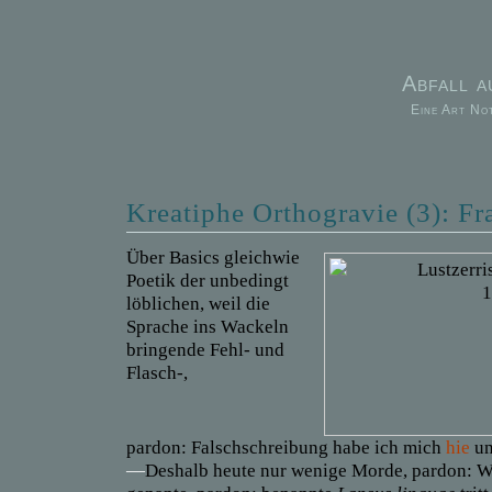
Abfall 
Eine Art No
Kreatiphe Orthogravie (3): Fra
Über Basics gleichwie
Poetik der unbedingt
löblichen, weil die
Sprache ins Wackeln
bringende Fehl- und
Flasch-,
pardon: Falschschreibung habe ich mich
hie
u
—
Deshalb heute nur wenige Morde, pardon: W