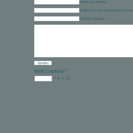
Name (erforderlich)
E-Mail (wird nicht veröffentlicht, notwe
Website (freiwillig)
Math Captcha
*
+
8
=
13