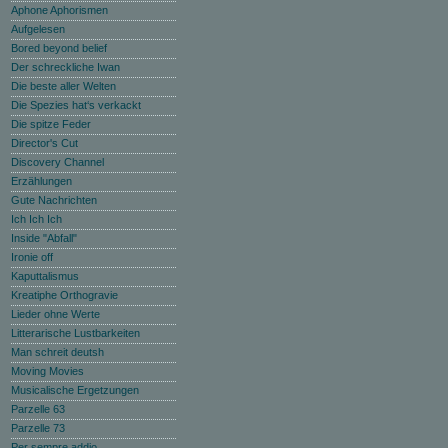
Aphone Aphorismen
Aufgelesen
Bored beyond belief
Der schreckliche Iwan
Die beste aller Welten
Die Spezies hat‘s verkackt
Die spitze Feder
Director's Cut
Discovery Channel
Erzählungen
Gute Nachrichten
Ich Ich Ich
Inside "Abfall"
Ironie off
Kaputtalismus
Kreatiphe Orthogravie
Lieder ohne Werte
Litterarische Lustbarkeiten
Man schreit deutsh
Moving Movies
Musicalische Ergetzungen
Parzelle 63
Parzelle 73
Per sempre addio