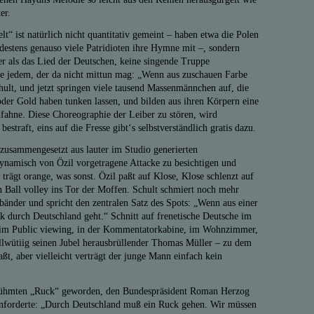
er.
“ ist natürlich nicht quantitativ gemeint – haben etwa die Polen
destens genauso viele Patridioten ihre Hymne mit –, sondern
her als das Lied der Deutschen, keine singende Truppe
e jedem, der da nicht mittun mag: „Wenn aus zuschauen Farbe
hult, und jetzt springen viele tausend Massenmännchen auf, die
oder Gold haben tunken lassen, und bilden aus ihren Körpern eine
fahne. Diese Choreographie der Leiber zu stören, wird
estraft, eins auf die Fresse gibt‘s selbstverständlich gratis dazu.
usammengesetzt aus lauter im Studio generierten
ynamisch von Özil vorgetragene Attacke zu besichtigen und
 trägt orange, was sonst. Özil paßt auf Klose, Klose schlenzt auf
n Ball volley ins Tor der Moffen. Schult schmiert noch mehr
bänder und spricht den zentralen Satz des Spots: „Wenn aus einer
 durch Deutschland geht.“ Schnitt auf frenetische Deutsche im
beim Public viewing, in der Kommentatorkabine, im Wohnzimmer,
llwütiig seinen Jubel herausbrüllender Thomas Müller – zu dem
aßt, aber vielleicht verträgt der junge Mann einfach kein
rühmten „Ruck“ geworden, den Bundespräsident Roman Herzog
inforderte: „Durch Deutschland muß ein Ruck gehen. Wir müssen