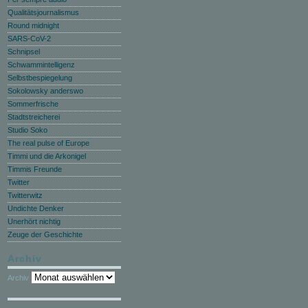
Qualitätsjournalismus
Round midnight
SARS-CoV-2
Schnipsel
Schwammintelligenz
Selbstbespiegelung
Sokolowsky anderswo
Sommerfrische
Stadtstreicherei
Studio Soko
The real pulse of Europe
Timmi und die Arkonigel
Timmis Freunde
Twitter
Twitterwitz
Undichte Denker
Unerhört nichtig
Zeuge der Geschichte
Archiv
Archiv