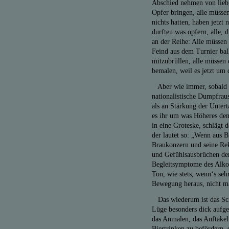
Abschied nehmen von liebg
Opfer bringen, alle müssen
nichts hatten, haben jetzt
durften was opfern, alle,
an der Reihe: Alle müssen
Feind aus dem Turnier ball
mitzubrüllen, alle müssen 
bemalen, weil es jetzt um 
Aber wie immer, sobald di
nationalistische Dumpfraus
als an Stärkung der Unterta
es ihr um was Höheres den
in eine Groteske, schlägt
der lautet so: „Wenn aus B
Braukonzern und seine Rek
und Gefühlsausbrüchen der
Begleitsymptome des Alko
Ton, wie stets, wenn‘s se
Bewegung heraus, nicht m
Das wiederum ist das Sch
Lüge besonders dick aufget
das Anmalen, das Auftakel
Biertrinken zu befördern, 