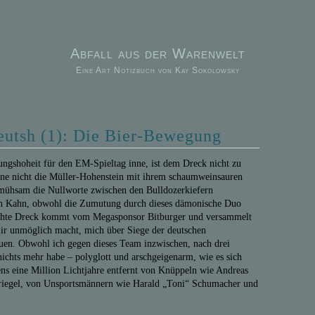
Abfall aus der Warenwelt
Eine Art Notizbuch von Kay Sokolowsky
eutsh (1): Die Bier-Bewegung
ngshoheit für den EM-Spieltag inne, ist dem Dreck nicht zu
ne nicht die Müller-Hohenstein mit ihrem schaumweinsauren
 mühsam die Nullworte zwischen den Bulldozerkiefern
Kahn, obwohl die Zumutung durch dieses dämonische Duo
r echte Dreck kommt vom Megasponsor Bitburger und versammelt
 mir unmöglich macht, mich über Siege der deutschen
uen. Obwohl ich gegen dieses Team inzwischen, nach drei
nichts mehr habe – polyglott und arschgeigenarm, wie es sich
ens eine Million Lichtjahre entfernt von Knüppeln wie Andreas
iegel, von Unsportsmännern wie Harald „Toni“ Schumacher und