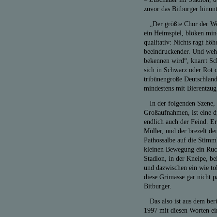
zuvor das Bitburger hinunt
„Der größte Chor der Welt
ein Heimspiel, blöken min
qualitativ: Nichts ragt hö
beeindruckender. Und weh
bekennen wird“, knarrt Sc
sich in Schwarz oder Rot 
tribünengroße Deutschland
mindestens mit Bierentzug b
In der folgenden Szene, z
Großaufnahmen, ist eine d
endlich auch der Feind. Er
Müller, und der brezelt de
Pathossalbe auf die Stimm
kleinen Bewegung ein Ruck
Stadion, in der Kneipe, 
und dazwischen ein wie to
diese Grimasse gar nicht p
Bitburger.
Das also ist aus dem be
1997 mit diesen Worten e