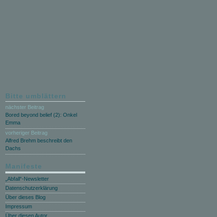
Bitte umblättern
nächster Beitrag
Bored beyond belief (2): Onkel
Emma
vorheriger Beitrag
Alfred Brehm beschreibt den
Dachs
Manifeste
„Abfall“-Newsletter
Datenschutzerklärung
Über dieses Blog
Impressum
Über diesen Autor