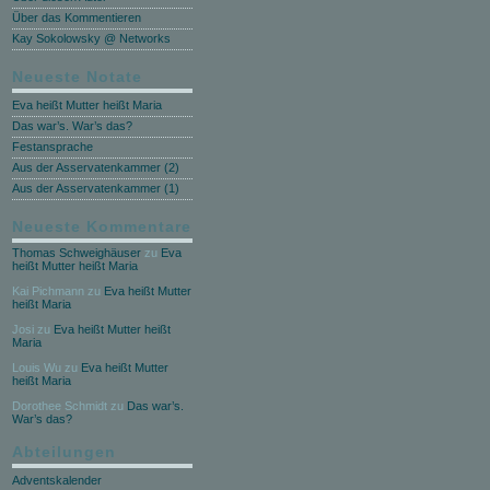
Über das Kommentieren
Kay Sokolowsky @ Networks
Neueste Notate
Eva heißt Mutter heißt Maria
Das war’s. War’s das?
Festansprache
Aus der Asservatenkammer (2)
Aus der Asservatenkammer (1)
Neueste Kommentare
Thomas Schweighäuser
zu
Eva
heißt Mutter heißt Maria
Kai Pichmann
zu
Eva heißt Mutter
heißt Maria
Josi
zu
Eva heißt Mutter heißt
Maria
Louis Wu
zu
Eva heißt Mutter
heißt Maria
Dorothee Schmidt
zu
Das war’s.
War’s das?
Abteilungen
Adventskalender