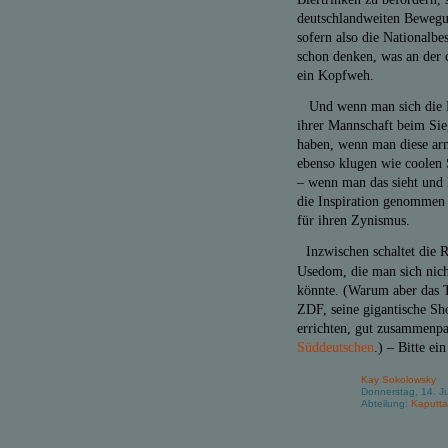
deutschlandweiten Bewegu
sofern also die Nationalbe
schon denken, was an der 
ein Kopfweh.
Und wenn man sich die Han
ihrer Mannschaft beim Sie
haben, wenn man diese arme
ebenso klugen wie coolen 
– wenn man das sieht und 
die Inspiration genommen 
für ihren Zynismus.
Inzwischen schaltet die
Usedom, die man sich nich
könnte. (Warum aber das T
ZDF, seine gigantische Sh
errichten, gut zusammenpas
Süddeutschen
.) – Bitte ein
Kay Sokolowsky
Donnerstag, 14. J
Abteilung:
Kaputta