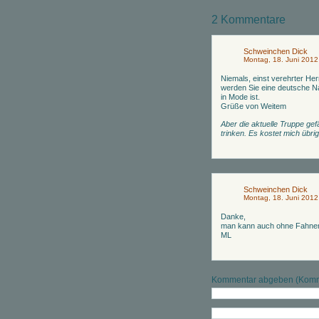
2 Kommentare
Schweinchen Dick
Montag, 18. Juni 2012
Niemals, einst verehrter He
werden Sie eine deutsche N
in Mode ist.
Grüße von Weitem
Aber die aktuelle Truppe gefä
trinken. Es kostet mich übr
Schweinchen Dick
Montag, 18. Juni 2012
Danke,
man kann auch ohne Fahne
ML
Kommentar abgeben (Komme