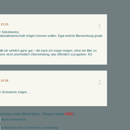
1
 15:20
rr Sokolowsky,
ationalmannschaft mögen können wollen. Egal welche Bierwerbung grade
llt mir wirklich ganz gut – die kann ich sogar mögen, ohne ein Bier zu
igens nicht unerheblich Überwindung, das öffentlich zuzugeben. KS
2
 16:38
n Schwäche zeigen …
ntare unter Moderation - Regeln siehe
HIER
)
Name (erforderlich)
E-Mail (wird nicht veröffentlicht, notwendig)