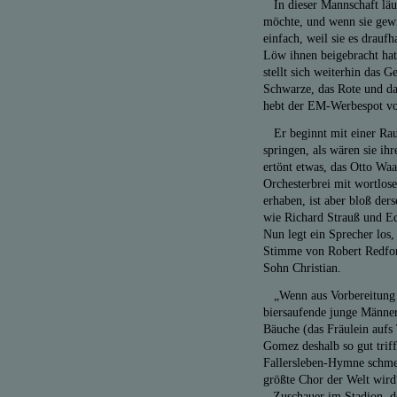
In dieser Mannschaft läu
möchte, und wenn sie gew
einfach, weil sie es drauf
Löw ihnen beigebracht hat,
stellt sich weiterhin das 
Schwarze, das Rote und da
hebt der EM-Werbespot vo
Er beginnt mit einer Rau
springen, als wären sie i
ertönt etwas, das Otto Wa
Orchesterbrei mit wortlos
erhaben, ist aber bloß der
wie Richard Strauß und E
Nun legt ein Sprecher los,
Stimme von Robert Redford
Sohn Christian.
„Wenn aus Vorbereitung Be
biersaufende junge Männer 
Bäuche (das Fräulein auf
Gomez deshalb so gut triff
Fallersleben-Hymne schmet
größte Chor der Welt wird“
– Zuschauer im Stadion, d