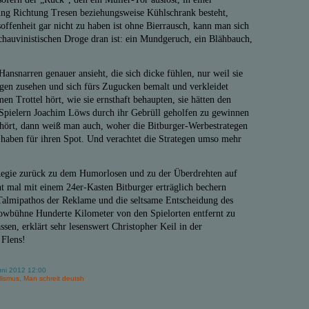
ng Richtung Tresen beziehungsweise Kühlschrank besteht,
soffenheit gar nicht zu haben ist ohne Bierrausch, kann man sich
chauvinistischen Droge dran ist: ein Mundgeruch, ein Blähbauch,
snarren genauer ansieht, die sich dicke fühlen, nur weil sie
gen zusehen und sich fürs Zugucken bemalt und verkleidet
n Trottel hört, wie sie ernsthaft behaupten, sie hätten den
Spielern Joachim Löws durch ihr Gebrüll geholfen zu gewinnen
hört, dann weiß man auch, woher die Bitburger-Werbestrategen
haben für ihren Spot. Und verachtet die Strategen umso mehr
 Regie zurück zu dem Humorlosen und zu der Überdrehten auf
t mal mit einem 24er-Kasten Bitburger erträglich bechern
almipathos der Reklame und die seltsame Entscheidung des
owbühne Hunderte Kilometer von den Spielorten entfernt zu
sen, erklärt sehr lesenswert Christopher Keil in der
 Flens!
uni 2012 12:00
lismus
,
Man schreit deutsh