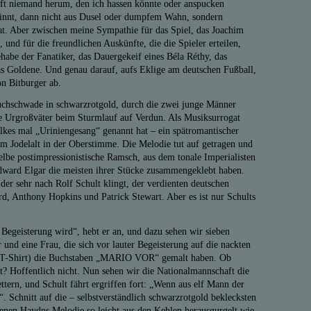
ft niemand herum, den ich hassen könnte oder anspucken
innt, dann nicht aus Dusel oder dumpfem Wahn, sondern
hat. Aber zwischen meine Sympathie für das Spiel, das Joachim
 und für die freundlichen Auskünfte, die die Spieler erteilen,
Gehabe der Fanatiker, das Dauergekeif eines Béla Réthy, das
s Goldene. Und genau darauf, aufs Eklige am deutschen Fußball,
n Bitburger ab.
chschwade in schwarzrotgold, durch die zwei junge Männer
hre Urgroßväter beim Sturmlauf auf Verdun. Als Musiksurrogat
alkes mal „Uriniengesang“ genannt hat – ein spätromantischer
em Jodelalt in der Oberstimme. Die Melodie tut auf getragen und
selbe postimpressionistische Ramsch, aus dem tonale Imperialisten
dward Elgar die meisten ihrer Stücke zusammengeklebt haben.
 der sehr nach Rolf Schult klingt, der verdienten deutschen
, Anthony Hopkins und Patrick Stewart. Aber es ist nur Schults
geisterung wird“, hebt er an, und dazu sehen wir sieben
und eine Frau, die sich vor lauter Begeisterung auf die nackten
s T-Shirt) die Buchstaben „MARIO VOR“ gemalt haben. Ob
t? Hoffentlich nicht. Nun sehen wir die Nationalmannschaft die
tern, und Schult fährt ergriffen fort: „Wenn aus elf Mann der
. Schnitt auf die – selbstverständlich schwarzrotgold beklecksten
enen Haydns Melodie so leicht aus den Kehlen herausgurgelt wie