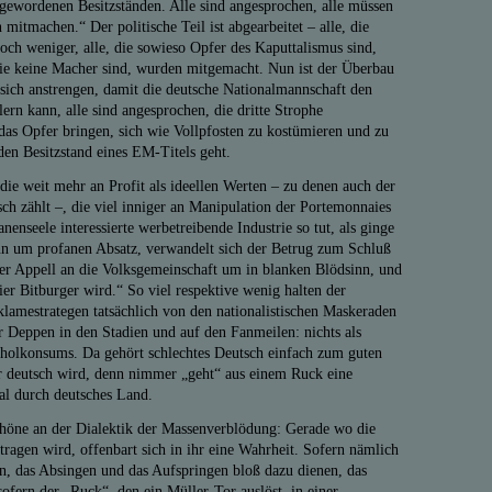
ewordenen Besitzständen. Alle sind angesprochen, alle müssen
 mitmachen.“ Der politische Teil ist abgearbeitet – alle, die
 noch weniger, alle, die sowieso Opfer des Kaputtalismus sind,
 die keine Macher sind, wurden mitgemacht. Nun ist der Überbau
 sich anstrengen, damit die deutsche Nationalmannschaft den
ern kann, alle sind angesprochen, die dritte Strophe
das Opfer bringen, sich wie Vollpfosten zu kostümieren und zu
den Besitzstand eines EM-Titels geht.
e weit mehr an Profit als ideellen Werten – zu denen auch der
ch zählt –, die viel inniger an Manipulation der Portemonnaies
nenseele interessierte werbetreibende Industrie so tut, als ginge
n um profanen Absatz, verwandelt sich der Betrug zum Schluß
 der Appell an die Volksgemeinschaft um in blanken Blödsinn, und
ier Bitburger wird.“ So viel respektive wenig halten der
lamestrategen tatsächlich von den nationalistischen Maskeraden
 Deppen in den Stadien und auf den Fanmeilen: nichts als
holkonsums. Da gehört schlechtes Deutsch einfach zum guten
hr deutsch wird, denn nimmer „geht“ aus einem Ruck eine
al durch deutsches Land.
öne an der Dialektik der Massenverblödung: Gerade wo die
ragen wird, offenbart sich in ihr eine Wahrheit. Sofern nämlich
n, das Absingen und das Aufspringen bloß dazu dienen, das
sofern der „Ruck“, den ein Müller-Tor auslöst, in einer