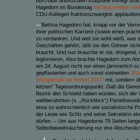
durchaus antisozialen Etatpläne vorlegt bzw
Hagedorn im Bundestag
mit Argumenten vert
CDU-Kollegen fraktionszwanglos applaudier
—
Bettina Hagedorn hat, knapp vor der Verre
ihrer politischen Karriere (sowie einen prä
zu verdanken. Und weil sie wohl weiß, was s
Geschäften gehört, läßt sie den Gönner nich
braucht. Und nun brauchte er sie, dringend,
legitimieren. Also brachte Hagedorn zum Ahr
am 24. August nicht nur einen jämmerlich sch
gepflasterten und auch sonst steineitlen
„Rüc
Wahlperiode ab Herbst 2017“
mit, sondern ü
letzten“ Tagesordnungspunkt. Daß die Geno
Bezirk den Schneid haben würden, sich der
weltberühmten (s. „Rückblick“) Parteifreund
etwa so wahrscheinlich wie sozialistische Pol
der Leute wie Schlz und seine Sekretärin e
dürfen. – Um aus Hagedorns 79 Seiten lang
Selbstbeweihräucherung nur drei Abscheulich