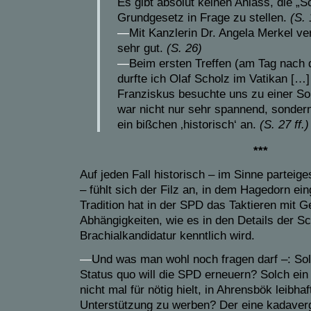
Es gibt absolut keinen Anlass, die „
Grundgesetz in Frage zu stellen.
(S. 
—
Mit Kanzlerin Dr. Angela Merkel ve
sehr gut.
(S. 26)
—
Beim ersten Treffen (am Tag nach 
durfte ich Olaf Scholz im Vatikan […]
Franziskus besuchte uns zu einer S
war nicht nur sehr spannend, sondern
ein bißchen ‚historisch‘ an.
(S. 27 ff.)
***
Auf jeden Fall historisch – im Sinne parteige
– fühlt sich der Filz an, in dem Hagedorn ein
Tradition hat in der SPD das Taktieren mit Ge
Abhängigkeiten, wie es in den Details der S
Brachialkandidatur kenntlich wird.
—
Und was man wohl noch fragen darf –: Solc
Status quo will die SPD erneuern? Solch ein
nicht mal für nötig hielt, in Ahrensbök leibha
Unterstützung zu werben? Der eine kadaver