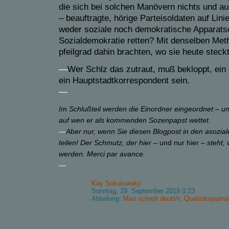
die sich bei solchen Manövern nichts und auc
– beauftragte, hörige Parteisoldaten auf Lini
weder soziale noch demokratische Apparatsc
Sozialdemokratie retten? Mit denselben Me
pfeilgrad dahin brachten, wo sie heute steck
—
Wer Schlz das zutraut, muß bekloppt, ein 
ein Hauptstadtkorrespondent sein.
—
Im Schlußteil werden die Einordner eingeordnet – un
auf wen er als kommenden Sozenpapst wettet.
—
Aber nur, wenn Sie diesen Blogpost in den asozial
teilen! Der Schmutz, der hier –
und nur hier
– steht, 
werden. Merci par avance.
—
Kay Sokolowsky
Sonntag, 29. September 2019 0:23
Abteilung:
Man schreit deutsh
,
Qualitätsjourn