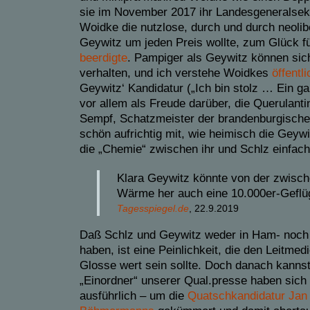
sie im November 2017 ihr Landesgeneralsekr
Woidke die nutzlose, durch und durch neolib
Geywitz um jeden Preis wollte, zum Glück fü
beerdigte
.
Pampiger als Geywitz können sic
verhalten, und ich verstehe Woidkes
öffentl
Geywitz‘ Kandidatur („Ich bin stolz … Ein 
vor allem als Freude darüber, die Querulant
Sempf, Schatzmeister der brandenburgischen
schön aufrichtig mit, wie heimisch die Geyw
die „Chemie“ zwischen ihr und Schlz einfach
Klara Geywitz könnte von der zwisc
Wärme her auch eine 10.000er-Geflüg
Tagesspiegel.de
, 22.9.2019
Daß Schlz und Geywitz weder in Ham- noch
haben, ist eine Peinlichkeit, die den Leitme
Glosse wert sein sollte. Doch danach kanns
„Einordner“ unserer Qual.presse haben sich l
ausführlich – um die
Quatschkandidatur Jan