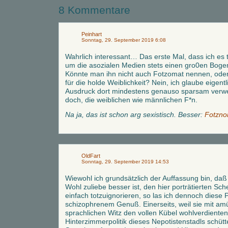
8 Kommentare
Peinhart
Sonntag, 29. September 2019 6:08
Wahrlich interessant… Das erste Mal, dass ich es 
um die asozialen Medien stets einen gro0en Bog
Könnte man ihn nicht auch Fotzomat nennen, oder
für die holde Weiblichkeit? Nein, ich glaube eigentl
Ausdruck dort mindestens genauso sparsam verwen
doch, die weiblichen wie männlichen F*n.
Na ja, das ist schon arg sexistisch. Besser:
Fotzno
OldFart
Sonntag, 29. September 2019 14:53
Wiewohl ich grundsätzlich der Auffassung bin, da
Wohl zuliebe besser ist, den hier porträtierten Sc
einfach totzuignorieren, so las ich dennoch diese Ph
schizophrenem Genuß. Einerseits, weil sie mit a
sprachlichen Witz den vollen Kübel wohlverdienten
Hinterzimmerpolitik dieses Nepotistenstadls schüttet