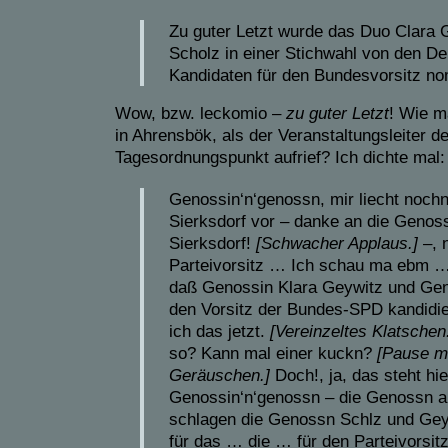
Zu guter Letzt wurde das Duo Clara 
Scholz in einer Stichwahl von den Del
Kandidaten für den Bundesvorsitz nom
Wow, bzw. leckomio –
zu guter Letzt
! Wie m
in Ahrensbök, als der Veranstaltungsleiter de
Tagesordnungspunkt aufrief? Ich dichte mal:
Genossin‘n‘genossn, mir liecht noch
Sierksdorf vor – danke an die Genos
Sierksdorf!
[
S
chwacher Applaus.]
–, 
Parteivorsitz … Ich schau ma ebm … 
daß Genossin Klara Geywitz und Gen
den Vorsitz der Bundes-SPD kandidie
ich das jetzt.
[Vereinzeltes Klatschen
so? Kann mal einer kuckn?
[Pause m
Geräuschen.]
Doch!, ja, das steht hi
Genossin‘n‘genossn – die Genossn a
schlagen die Genossn Schlz und Gey
für das … die … für den Parteivorsitz