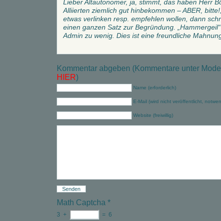
Lieber Altautonomer, ja, stimmt, das haben Herr
Alliierten ziemlich gut hinbekommen – ABER, bitte!
etwas verlinken resp. empfehlen wollen, dann sch
einen ganzen Satz zur Begründung. „Hammergeil“ 
Admin zu wenig. Dies ist eine freundliche Mahnun
Kommentar abgeben (Kommentare unter Modera
HIER
)
Name (erforderlich)
E-Mail (wird nicht veröffentlicht, notwe
Website (freiwillig)
Math Captcha
*
3
+
=
6