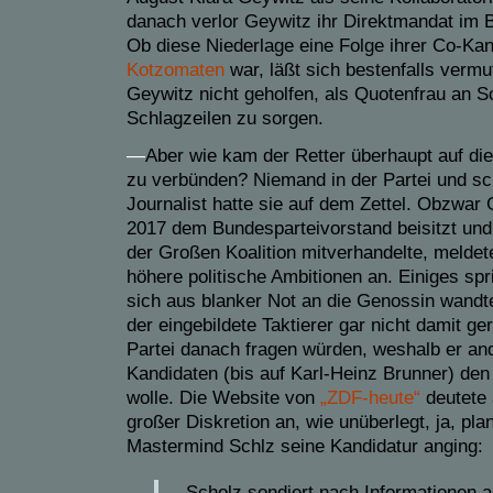
danach verlor Geywitz ihr Direktmandat im 
Ob diese Niederlage eine Folge ihrer Co-Ka
Kotzomaten
war, läßt sich bestenfalls vermu
Geywitz nicht geholfen, als Quotenfrau an S
Schlagzeilen zu sorgen.
—
Aber wie kam der Retter überhaupt auf die
zu verbünden? Niemand in der Partei und sc
Journalist hatte sie auf dem Zettel. Obzwar
2017 dem Bundesparteivorstand beisitzt und
der Großen Koalition mitverhandelte, meldet
höhere politische Ambitionen an. Einiges spr
sich aus blanker Not an die Genossin wandt
der eingebildete Taktierer gar nicht damit g
Partei danach fragen würden, weshalb er and
Kandidaten (bis auf Karl-Heinz Brunner) den
wolle. Die Website von
„ZDF-heute“
deutete 
großer Diskretion an, wie unüberlegt, ja, pla
Mastermind Schlz seine Kandidatur anging:
Scholz sondiert nach Informationen a