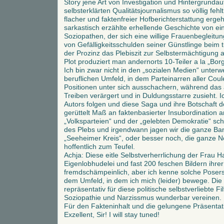
Story jene Art von Investigation und Hintergrunda
selbsterklärten Qualitätsjournalismus so völlig fehl
flacher und faktenfreier Hofberichterstattung ergeht
sarkastisch erzählte erhellende Geschichte von ei
Soziopathen, der sich eine willige Frauenbegleitun
von Gefälligkeitsschulden seiner Günstlinge beim
der Prozinz das Plebiszit zur Selbstermächtigung a
Plot produziert man andernorts 10-Teiler a la „Bor
Ich bin zwar nicht in den „sozialen Medien“ unterw
beruflichen Umfeld, in dem Parteinarren aller Coule
Positionen unter sich ausschachern, während das
Treiben verärgert und in Duldungsstarre zusieht.
Autors folgen und diese Saga und ihre Botschaft do
gerüttelt Maß an faktenbasierter Insubordination 
„Volksparteien“ und der „gelebten Demokratie“ sch
des Plebs und irgendwann jagen wir die ganze Ba
„Seeheimer Kreis“, oder besser noch, die ganze 
hoffentlich zum Teufel.
Achja: Diese eitle Selbstverherrlichung der Frau 
Eigenlobhudelei und fast 200 feschen Bildern ihrer 
fremdschämpeinlich, aber ich kenne solche Pose
dem Umfeld, in dem ich mich (leider) bewege. Die
repräsentativ für diese politische selbstverliebte Fi
Soziopathie und Narzissmus wunderbar vereinen.
Für den Fakteninhalt und die gelungene Präsentat
Exzellent, Sir! I will stay tuned!