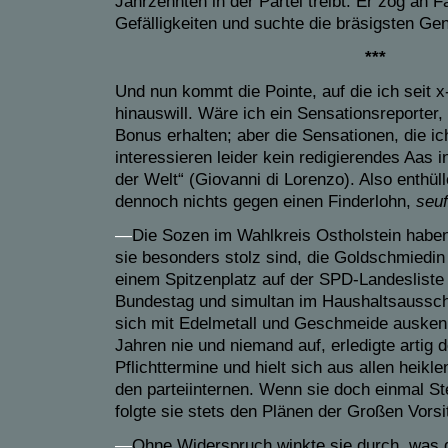
Jahrzehnten in der Partei treibt: Er zog an F
Gefälligkeiten und suchte die bräsigsten Ge
***
Und nun kommt die Pointe, auf die ich seit 
hinauswill. Wäre ich ein Sensationsreporter,
Bonus erhalten; aber die Sensationen, die ich
interessieren leider kein redigierendes Aas i
der Welt“ (Giovanni di Lorenzo). Also enthülle
dennoch nichts gegen einen Finderlohn,
seu
—
Die Sozen im Wahlkreis Ostholstein haben
sie besonders stolz sind, die Goldschmiedi
einem Spitzenplatz auf der SPD-Landesliste 
Bundestag und simultan im Haushaltsausschu
sich mit Edelmetall und Geschmeide auskennt
Jahren nie und niemand auf, erledigte artig 
Pflichttermine und hielt sich aus allen heik
den parteiinternen. Wenn sie doch einmal St
folgte sie stets den Plänen der Großen Vors
—
Ohne Widerspruch winkte sie durch, was 