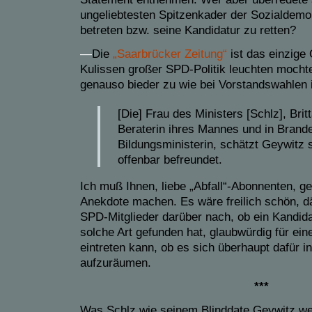
ungeliebtesten Spitzenkader der Sozialdemo
betreten bzw. seine Kandidatur zu retten?
—
Die
„Saarbrücker Zeitung“
ist das einzige Q
Kulissen großer SPD-Politik leuchten mochte
genauso bieder zu wie bei Vorstandswahlen 
[Die] Frau des Ministers [Schlz], Brit
Beraterin ihres Mannes und in Brand
Bildungsministerin, schätzt Geywitz 
offenbar befreundet.
Ich muß Ihnen, liebe „Abfall“-Abonnenten, g
Anekdote machen. Es wäre freilich schön, dä
SPD-Mitglieder darüber nach, ob ein Kandid
solche Art gefunden hat, glaubwürdig für ein
eintreten kann, ob es sich überhaupt dafür in
aufzuräumen.
***
Was Schlz wie seinem Blinddate Geywitz wei