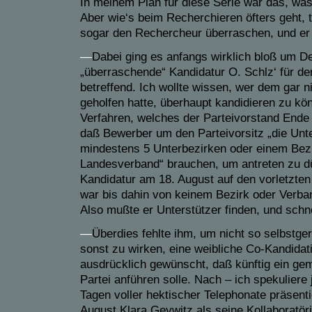
In meinem Plan für diese Serie war das, was 
Aber wie‘s beim Recherchieren öfters geht, t
sogar den Rechercheur überraschen, und er
—
Dabei ging es anfangs wirklich bloß um Det
„überraschende“ Kandidatur O. Schlz‘ für d
betreffend. Ich wollte wissen, wer dem gar 
geholfen hatte, überhaupt kandidieren zu k
Verfahren, welches der Parteivorstand Ende
daß Bewerber um den Parteivorsitz
„die Unt
mindestens 5 Unterbezirken oder einem Bez
Landesverband“ brauchen, um antreten zu dü
Kandidatur am 18. August auf den vorletzte
war bis dahin von keinem Bezirk oder Verba
Also mußte er Unterstützer finden, und schne
—
Überdies fehlte ihm, um nicht so selbstge
sonst zu wirken, eine weibliche Co-Kandidati
ausdrücklich gewünscht, daß künftig ein ge
Partei anführen solle. Nach – ich spekuliere j
Tagen voller hektischer Telephonate präsenti
August Klara Geywitz als seine Kollaboratör