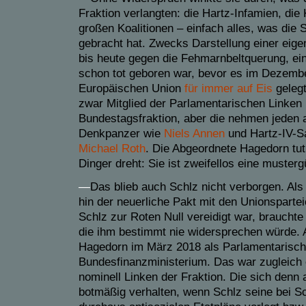
Fraktion verlangten: die Hartz-Infamien, die 
großen Koalitionen – einfach alles, was di
gebracht hat. Zwecks Darstellung einer eig
bis heute gegen die Fehmarnbeltquerung, ein
schon tot geboren war, bevor es im Dezemb
Europäischen Union
für immer auf Eis
geleg
zwar Mitglied der Parlamentarischen Linken
Bundestagsfraktion, aber die nehmen jeden 
Denkpanzer wie
Niels Annen
und Hartz-IV-Sa
Michael Roth
.
Die Abgeordnete Hagedorn tut 
Dinger dreht: Sie ist zweifellos eine musterg
—
Das blieb auch Schlz nicht verborgen. Als
hin der neuerliche Pakt mit den Unionsparte
Schlz zur Roten Null vereidigt war, brauchte 
die ihm bestimmt nie widersprechen würde. A
Hagedorn im März 2018 als Parlamentarische
Bundesfinanzministerium. Das war zugleich 
nominell Linken der Fraktion. Die sich denn 
botmäßig verhalten, wenn Schlz seine bei S