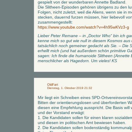
gespielt von der wunderbaren Annette Badland.
Die Slitheen-Episoden gehören übrigens zu den lu
Folgen, nicht zuletzt, weil die Aliens, wenn sie in
stecken, dauernd furzen müssen, hier liebevoll v
zusammengestellt:
https://www.youtube.com/watch?v=4h95wKVz3-g
Lieber Peter Remane – in „Doctor Who“ bin ich gan
kenne mich so gut wie null in diesem Kosmos aus
tatsächlich noch gemeiner gedacht als Sie. – Die S
erhellt mich (und hat außerdem schön primitive Ga
sagen: Ich finde die humanoide Slitheen (Annette
menschlicher als Hagedorn. Um vieles! KS
OldFart
Dienstag, 1. Oktober 2019 21:32
Mir liegt ein Schreiben eines SPD-Ortvereinsvorstan
Bitten der orientierungslosen und überforderten W
diesen eine Empfehlung ausspricht. Die Basis will 
und der Vorstand erwägt:
1. Die Kandidaten sollen für einen klaren soziald
und diesen im politischen Amt bewiesen haben.
2. Die Kandidaten sollen bodenständig kommunalpol