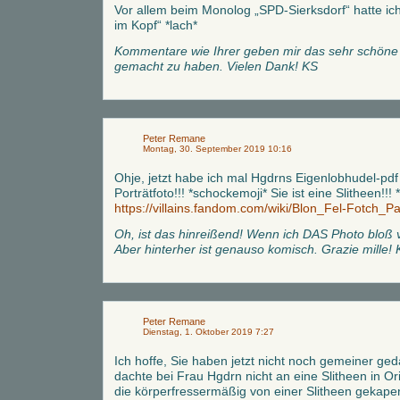
Vor allem beim Monolog „SPD-Sierksdorf“ hatte ich
im Kopf“ *lach*
Kommentare wie Ihrer geben mir das sehr schöne G
gemacht zu haben. Vielen Dank! KS
Peter Remane
Montag, 30. September 2019 10:16
Ohje, jetzt habe ich mal Hgdrns Eigenlobhudel-pd
Porträtfoto!!! *schockemoji* Sie ist eine Slitheen!!
https://villains.fandom.com/wiki/Blon_Fel-Fotch_
Oh, ist das hinreißend! Wenn ich DAS Photo bloß 
Aber hinterher ist genauso komisch. Grazie mille!
Peter Remane
Dienstag, 1. Oktober 2019 7:27
Ich hoffe, Sie haben jetzt nicht noch gemeiner ged
dachte bei Frau Hgdrn nicht an eine Slitheen in Or
die körperfressermäßig von einer Slitheen gekaper