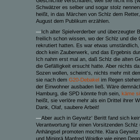
Geschichte verschlafen, weil sie nicht ins (w
Schwätzer es selber und sogar stolz nennen
heißt, in das Märchen von Schlz dem Retter,
August dem Publikum erzählen.
—
Ich alter Spielverderber und überzeugter 
freilich schon wissen, wo der Schlz und die 
rekrutiert hatten. Es war etwas umständlich,
doch kein Zauberwerk, und das Ergebnis du
Ich nahm erst mal an, daß Schlz die alten
die Gefälligkeit ersucht hatte. Aber nichts d
Sozen wollen, scheint‘s, nichts mehr mit de
sie nach dem
G20-Debakel
im Regen stehen
der Einwohner ausbaden ließ. Wäre demnäch
Hamburg, die SPD könnte froh sein,
käme si
heißt, sie verlöre mehr als ein Drittel ihrer
Dank, Olaf, saubere Arbeit!
—
Aber auch in Geywitz‘ Beritt fand sich kein
Verantwortung für einen Vorsitzenden Schlz
Anhängsel promoten mochte. Klara Geywitz 
und Miniprä Manfred Woidke wie einen Depp