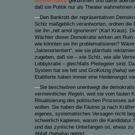
Böhmermanns
gekümmert und damit aberta
daß sie Politik nur als Theater wahrnehmen
—
Den Bankrott der repräsentativen Demokra
Schlz maßgeblich verantworten, ordnen die Ei
sie ihn „net amol ignorieren“ (Karl Kraus). D
Wächter dieser Demokratie wirken am Ruin s
wie könnten sie ihn problematisieren? Wären
„faktenorientiert“, wie sie plärrhals reklami
zugeben, daß sie – wie Schlz, wie alle Vertr
Lobbykratie – gleichfalls Pleitegeier sind. 
System hat sie fett und GroKotzig
(haha)
wer
Etablierte haben immer eine Heidenangst vo
—
Sie beschwören unentwegt die demokrati
vermeintlicher
Regeln
, weil sie vom faulen 
Ritualisierung des politischen Prozesses auf
wollen. Sie haben die Fäulnis ja nach Kräften
eigenes, systematisches Versagen nicht beg
schwerlich kapieren, warum die Kandidatur 
und das zynische Unterfangen ist, etwas zu
Abfall
(
ha
haha)
gehört.