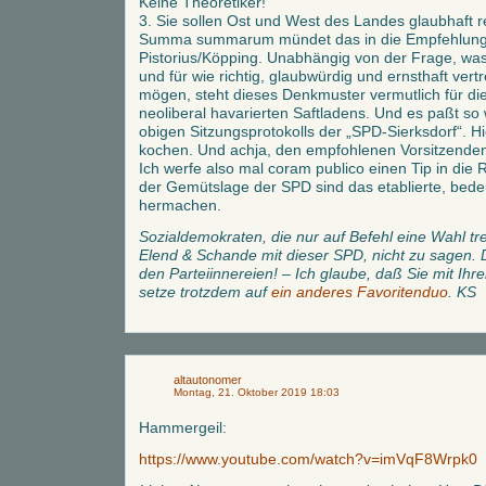
Keine Theoretiker!
3. Sie sollen Ost und West des Landes glaubhaft r
Summa summarum mündet das in die Empfehlung 
Pistorius/Köpping. Unabhängig von der Frage, was
und für wie richtig, glaubwürdig und ernsthaft ver
mögen, steht dieses Denkmuster vermutlich für die
neoliberal havarierten Saftladens. Und es paßt s
obigen Sitzungsprotokolls der „SPD-Sierksdorf“. H
kochen. Und achja, den empfohlenen Vorsitzende
Ich werfe also mal coram publico einen Tip in die 
der Gemütslage der SPD sind das etablierte, bed
hermachen.
Sozialdemokraten, die nur auf Befehl eine Wahl tre
Elend & Schande mit dieser SPD, nicht zu sagen. D
den Parteiinnereien! – Ich glaube, daß Sie mit Ihre
setze trotzdem auf
ein anderes Favoritenduo
. KS
altautonomer
Montag, 21. Oktober 2019 18:03
Hammergeil:
https://www.youtube.com/watch?v=imVqF8Wrpk0