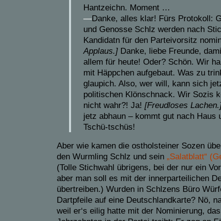
Hantzeichn. Moment …
—
Danke, alles klar! Fürs Protokoll:
und Genosse Schlz werden nach Stic
Kandidatn für den Parteivorsitz nomin
Applaus.]
Danke, liebe Freunde, damit
allem für heute! Oder? Schön. Wir h
mit Häppchen aufgebaut. Was zu trin
glaupich. Also, wer will, kann sich je
politischen Klönschnack. Wir Sozis k
nicht wahr?! Ja!
[Freudloses Lachen.
jetz abhaun – kommt gut nach Haus 
Tschü-tschüs!
Aber wie kamen die ostholsteiner Sozen übe
den Wurmling Schlz und sein
„Salatblatt“ (G
(Tolle Stichwahl übrigens, bei der nur ein Vo
aber man soll es mit der innerparteilichen 
übertreiben.) Wurden in Schlzens Büro Würf
Dartpfeile auf eine Deutschlandkarte? Nö, nat
weil er‘s eilig hatte mit der Nominierung, das