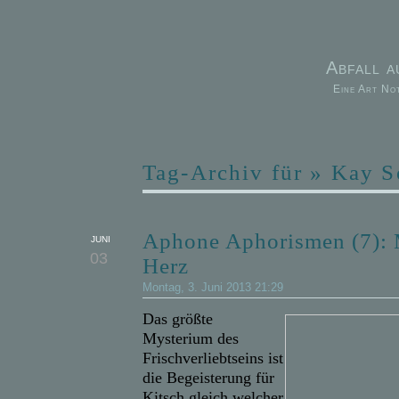
Abfall 
Eine Art No
Tag-Archiv für » Kay 
Aphone Aphorismen (7): 
JUNI
03
Herz
Montag, 3. Juni 2013 21:29
Das größte
Mysterium des
Frischverliebtseins ist
die Begeisterung für
Kitsch gleich welcher