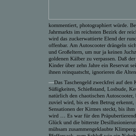
kommentiert, photographiert würde. B
Jahrmarkts im reichsten Bezirk der rei
wird das zuckerwattierte Elend der ru
offenbar. Am Autoscooter drängeln sich
und Großeltern, um nur ja keinen Juch
goldenen Kälber zu verpassen. Daß de
Kinder über zehn Jahre ein Reservat s
ihnen reinquatscht, ignorieren die Alte
—
Das Taschengeld zweckfrei auf den 
Süßigkeiten, Schießstand, Losbude, Ket
natürlich den chaotischen Autoscooter, 
zuviel wird, bis es den Betrug erkennt, 
Sensationen der Kirmes steckt, bis ihm
wird … Es war für den Präpubertierende
Glück und die bitterste Desillusionieru
mühsam zusammengeklaubte Klimpergel
Pfeffersack, zum Schluß wie ein Nabob