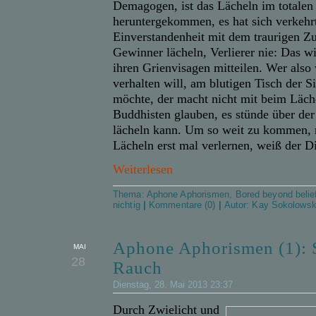
Demagogen, ist das Lächeln im totalen
heruntergekommen, es hat sich verkehr
Einverstandenheit mit dem traurigen Zu
Gewinner lächeln, Verlierer nie: Das w
ihren Grienvisagen mitteilen. Wer also 
verhalten will, am blutigen Tisch der Si
möchte, der macht nicht mit beim Läch
Buddhisten glauben, es stünde über der
lächeln kann. Um so weit zu kommen, 
Lächeln
erst mal
verlernen, weiß der Di
Weiterlesen
Thema:
Aphone Aphorismen
,
Bored beyond belie
nichtig
|
Kommentare (0)
|
Autor:
Kay Sokolows
Aphone Aphorismen (1): 
MAI
28
Rauch
Dienstag, 28. Mai 2013 23:37
Durch Zwielicht und