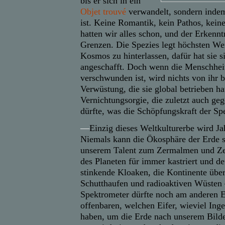
bis er sich in ein
Objet trouvé
verwandelt, sondern indem
ist. Keine Romantik, kein Pathos, kein
hatten wir alles schon, und der Erkenntn
Grenzen. Die Spezies legt höchsten We
Kosmos zu hinterlassen, dafür hat sie 
angeschafft. Doch wenn die Menschhei
verschwunden ist, wird nichts von ihr b
Verwüstung, die sie global betrieben ha
Vernichtungsorgie, die zuletzt auch gege
dürfte, was die Schöpfungskraft der Sp
—
Einzig dieses Weltkulturerbe wird Ja
Niemals kann die Ökosphäre der Erde s
unserem Talent zum Zermalmen und Ze
des Planeten für immer kastriert und de
stinkende Kloaken, die Kontinente übe
Schutthaufen und radioaktiven Wüsten –
Spektrometer dürfte noch am anderen E
offenbaren, welchen Eifer, wieviel Inge
haben, um die Erde nach unserem Bilde