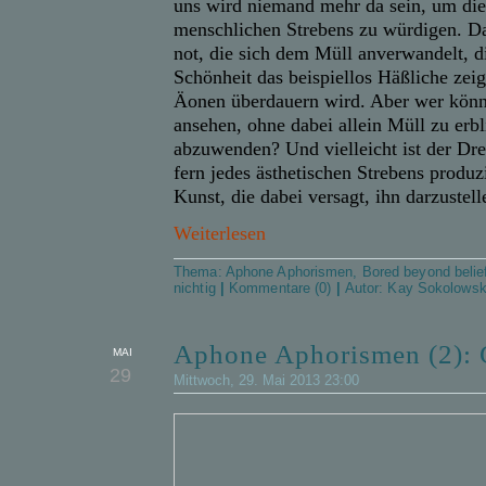
uns wird niemand mehr da sein, um die
menschlichen Strebens zu würdigen. Da
not, die sich dem Müll anverwandelt, d
Schönheit das beispiellos Häßliche zeig
Äonen überdauern wird. Aber wer könn
ansehen, ohne dabei allein Müll zu erbl
abzuwenden? Und vielleicht ist der Drec
fern jedes ästhetischen Strebens produz
Kunst, die dabei versagt, ihn darzustell
Weiterlesen
Thema:
Aphone Aphorismen
,
Bored beyond belie
nichtig
|
Kommentare (0)
|
Autor:
Kay Sokolows
Aphone Aphorismen (2): 
MAI
29
Mittwoch, 29. Mai 2013 23:00