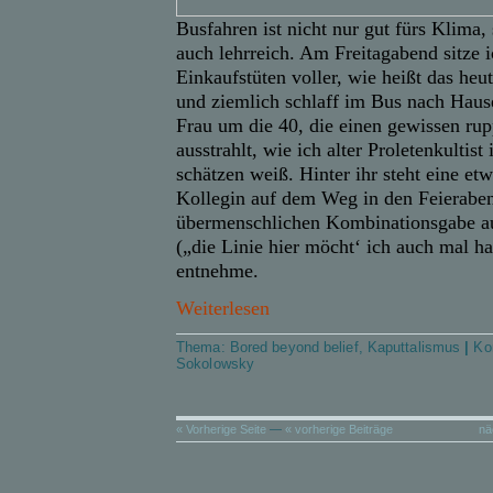
Busfahren ist nicht nur gut fürs Klima,
auch lehrreich. Am Freitagabend sitze 
Einkaufstüten voller, wie heißt das heu
und ziemlich schlaff im Bus nach Hause
Frau um die 40, die einen gewissen ru
ausstrahlt, wie ich alter Proletenkultist
schätzen weiß. Hinter ihr steht eine etw
Kollegin auf dem Weg in den Feierabe
übermenschlichen Kombinationsgabe a
(„die Linie hier möcht‘ ich auch mal h
entnehme.
Weiterlesen
Thema:
Bored beyond belief
,
Kaputtalismus
|
Ko
Sokolowsky
« Vorherige Seite
—
« vorherige Beiträge
nä