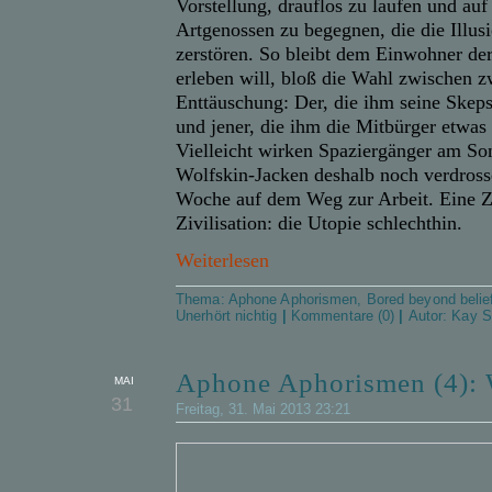
Vorstellung, drauflos zu laufen und auf
Artgenossen zu begegnen, die die Illus
zerstören. So bleibt dem Einwohner de
erleben will, bloß die Wahl zwischen z
Enttäuschung: Der, die ihm seine Skeps
und jener, die ihm die Mitbürger etwas
Vielleicht wirken Spaziergänger am Son
Wolfskin-Jacken deshalb noch verdrosse
Woche auf dem Weg zur Arbeit. Eine Zi
Zivilisation: die Utopie schlechthin.
Weiterlesen
Thema:
Aphone Aphorismen
,
Bored beyond belie
Unerhört nichtig
|
Kommentare (0)
|
Autor:
Kay S
Aphone Aphorismen (4): W
MAI
31
Freitag, 31. Mai 2013 23:21