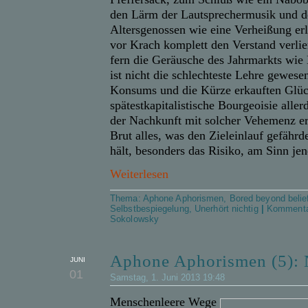
den Lärm der Lautsprechermusik und d
Altersgenossen wie eine Verheißung er
vor Krach komplett den Verstand verli
fern die Geräusche des Jahrmarkts wie
ist nicht die schlechteste Lehre gewese
Konsums und die Kürze erkauften Glüc
spätestkapitalistische Bourgeoisie alle
der Nachkunft mit solcher Vehemenz er
Brut alles, was den Zieleinlauf gefähr
hält, besonders das Risiko, am Sinn jen
Weiterlesen
Thema:
Aphone Aphorismen
,
Bored beyond belie
Selbstbespiegelung
,
Unerhört nichtig
|
Kommenta
Sokolowsky
Aphone Aphorismen (5): 
JUNI
01
Samstag, 1. Juni 2013 19:48
Menschenleere Wege