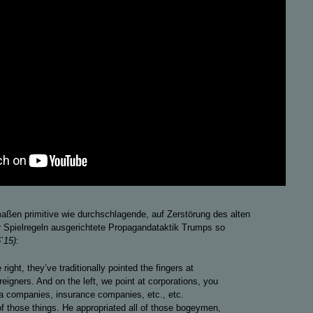
rmaßen primitive wie durchschlagende, auf Zerstörung des alten
Spielregeln ausgerichtete Propagandataktik Trumps so
`15)
:
right, they’ve traditionally pointed the fingers at
reigners. And on the left, we point at corporations, you
a companies, insurance companies, etc., etc.
of those things. He appropriated all of those bogeymen,