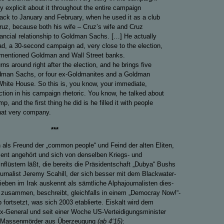
 explicit about it throughout the entire campaign
ack to January and February, when he used it as a club
ruz, because both his wife – Cruz’s wife and Cruz
nancial relationship to Goldman Sachs. […] He actually
d, a 30-second campaign ad, very close to the election,
y mentioned Goldman and Wall Street banks.
rns around right after the election, and he brings five
dman Sachs, or four ex-Goldmanites and a Goldman
 White House. So this is, you know, your immediate,
ction in his campaign rhetoric. You know, he talked about
p, and the first thing he did is he filled it with people
hat very company.
***
h als Freund der „common people“ und Feind der alten Eliten,
ent angehört und sich von denselben Kriegs- und
nflüstern läßt, die bereits die Präsidentschaft „Dubya“ Bushs
urnalist Jeremy Scahill, der sich besser mit dem Blackwater-
ben im Irak auskennt als sämtliche Alphajournalisten dies-
s zusammen, beschreibt, gleichfalls in einem „Democray Now!“-
fortsetzt, was sich 2003 etablierte. Eiskalt wird dem
-General und seit einer Woche US-Verteidigungsminister
n Massenmörder aus Überzeugung
(ab
4‘15
)
: