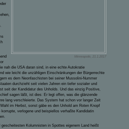
eder
sehen,
.
ms
ch
mend
Minneapolis, 21.1.2017
or
ie nah die USA daran sind, in eine echte Autokratie
und wie leicht die unzähligen Einschränkungen der Bürgerrechte
gern es dem Neonfaschisten bei seiner Mussolini-Nummer
aaten durchzieht seit vielen Jahren ein tiefer sozialer und
rst seit der Kandidatur des Unholds. Und das einzig Positive,
chief sagen läßt, ist dies: Er legt offen, was die glänzende
e lang verschleierte. Das System hat schon vor langer Zeit
er Wahl im Herbst, sonst gäbe es den Unhold am Roten Knopf
e korrupte, verlogene und beispiellos verhaßte Kandidatin
en.
nd gescheitesten Kolumnisten in Spottes eigenem Land heißt