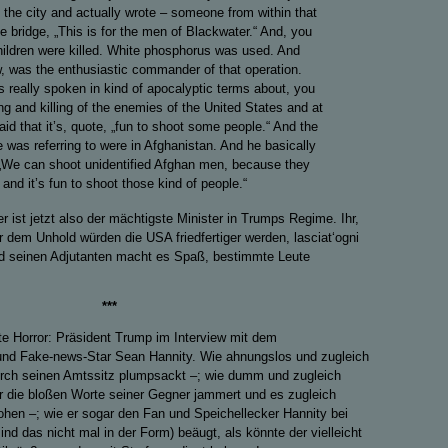
d the city and actually wrote – someone from within that
e bridge, „This is for the men of Blackwater.“ And, you
ildren were killed. White phosphorus was used. And
, was the enthusiastic commander of that operation.
s really spoken in kind of apocalyptic terms about, you
ng and killing of the enemies of the United States and at
id that it’s, quote, „fun to shoot some people.“ And the
 was referring to were in Afghanistan. And he basically
 „We can shoot unidentified Afghan men, because they
 and it’s fun to shoot those kind of people.“
r ist jetzt also der mächtigste Minister in Trumps Regime. Ihr,
er dem Unhold würden die USA friedfertiger werden, lasciat‘ogni
d seinen Adjutanten macht es Spaß, bestimmte Leute
***
e Horror: Präsident Trump im Interview mit dem
und Fake-news-Star Sean Hannity. Wie ahnungslos und zugleich
durch seinen Amtssitz plumpsackt –; wie dumm und zugleich
ber die bloßen Worte seiner Gegner jammert und es zugleich
rohen –; wie er sogar den Fan und Speichellecker Hannity bei
nd das nicht mal in der Form) beäugt, als könnte der vielleicht