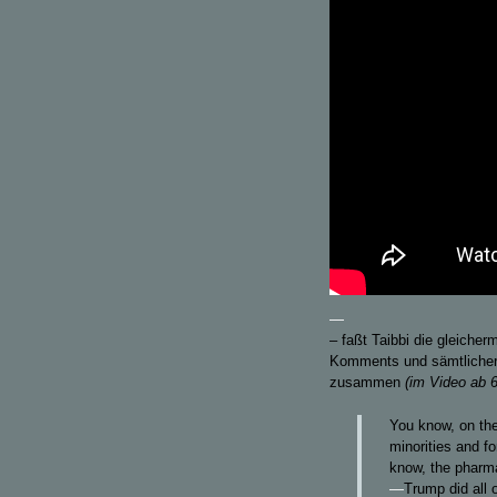
—
– faßt Taibbi die gleiche
Komments und sämtlicher 
zusammen
(im Video ab 6
You know, on the 
minorities and fo
know, the pharm
—
Trump did all 