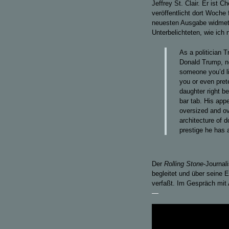
Jeffrey St. Clair. Er ist
veröffentlicht dort Woche
neuesten Ausgabe widmet e
Unterbelichteten, wie ich 
As a politician 
Donald Trump, no
someone you’d li
you or even pret
daughter right be
bar tab. His appe
oversized and ov
architecture of 
prestige he has 
Der
Rolling Stone
-Journal
begleitet und über seine 
verfaßt. Im Gespräch mi
—