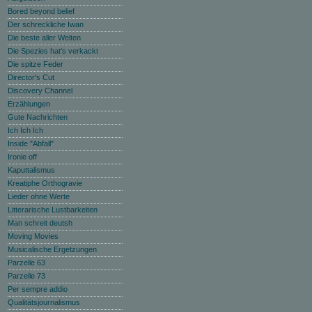
Bored beyond belief
Der schreckliche Iwan
Die beste aller Welten
Die Spezies hat‘s verkackt
Die spitze Feder
Director's Cut
Discovery Channel
Erzählungen
Gute Nachrichten
Ich Ich Ich
Inside "Abfall"
Ironie off
Kaputtalismus
Kreatiphe Orthogravie
Lieder ohne Werte
Litterarische Lustbarkeiten
Man schreit deutsh
Moving Movies
Musicalische Ergetzungen
Parzelle 63
Parzelle 73
Per sempre addio
Qualitätsjournalismus