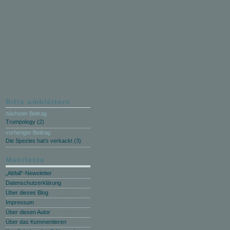
Bitte umblättern
nächster Beitrag
Trumpology (2)
vorheriger Beitrag
Die Spezies hat‘s verkackt (3)
Manifeste
„Abfall“-Newsletter
Datenschutzerklärung
Über dieses Blog
Impressum
Über diesen Autor
Über das Kommentieren