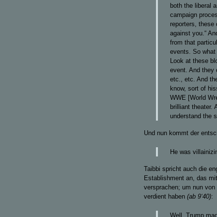
both the liberal
campaign process
reporters, these 
against you.“ An
from that partic
events. So what 
Look at these bl
event. And they 
etc., etc. And t
know, sort of hi
WWE [World Wrest
brilliant theater
understand the s
Und nun kommt der entsc
He was villainizi
Taibbi spricht auch die 
Establishment an, das mi
versprachen; um nun von i
verdient haben
(ab
9‘40)
:
Well, Trump made