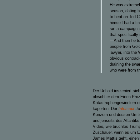
He was extremely
season, dating b
to beat on Ted C
himself had a fi
ran a campaign a
that specificall
—
And then he tu
people from Gol
lawyer, into the
obvious contradi
draining the swam
who were from t
Der Unhold inszeniert sic
obwohl er dem Einen Proz
Katastrophengewinnlern ei
kaperten. Der
Intercept
-Jo
Konzern und dessen Umtrie
und jenseits des Atlantik
Video, wie bruchlos Trump 
Zuschauer, wenn es um Ex
James Mattis geht, eine