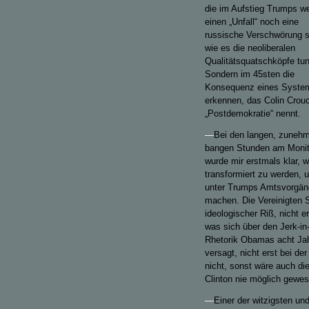
die im Aufstieg Trumps w
einen „Unfall“ noch eine
russische Verschwörung 
wie es die neoliberalen
Qualitätsquatschköpfe tun
Sondern im 45sten die
Konsequenz eines Syste
erkennen, das Colin Crou
„Postdemokratie“ nennt.
—
Bei den langen, zuneh
bangen Stunden am Monit
wurde mir erstmals klar, w
transformiert zu werden, 
unter Trumps Amtsvorgän
machen. Die Vereinigten St
ideologischer Riß, nicht e
was sich über den Jerk-in-
Rhetorik Obamas acht Jahr
versagt, nicht erst bei d
nicht, sonst wäre auch di
Clinton nie möglich gewes
—
Einer der witzigsten u