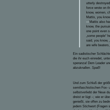
utterly destroye
force wrote on th
know, women, ch
Mattis, you know
—
Mattis also ha
know, the pursui
one point even sa
„some people“ he
said, you know,
are wife beaters,
Ein sadistischer Schlächte
die ihr euch einredet, unt
speranza! Dem Leader un
abzuknallen.
Spaß
!
Und zum Schluß der größt
semifaschistischen Fox- 
selbstverliebt der Neue 
dreist er lügt –; wie er ü
genießt, sie offen zu bed
jedem Stichwort (Fragen si