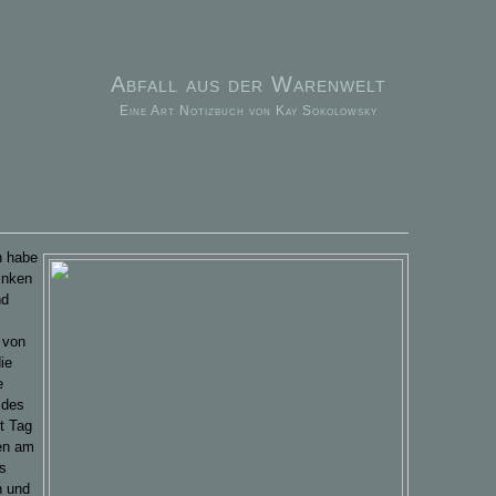
Abfall aus der Warenwelt
Eine Art Notizbuch von Kay Sokolowsky
n habe
linken
nd
 von
ie
e
 des
t Tag
en am
as
n und