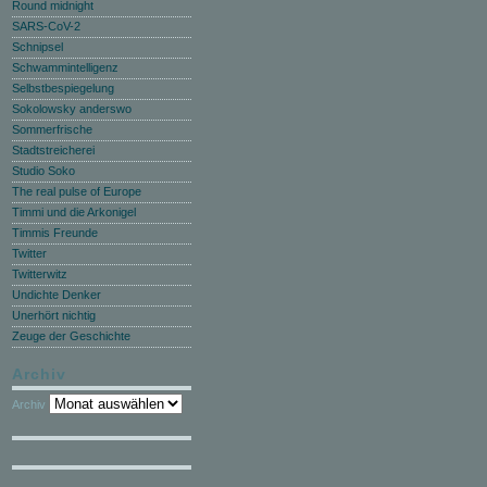
Round midnight
SARS-CoV-2
Schnipsel
Schwammintelligenz
Selbstbespiegelung
Sokolowsky anderswo
Sommerfrische
Stadtstreicherei
Studio Soko
The real pulse of Europe
Timmi und die Arkonigel
Timmis Freunde
Twitter
Twitterwitz
Undichte Denker
Unerhört nichtig
Zeuge der Geschichte
Archiv
Archiv