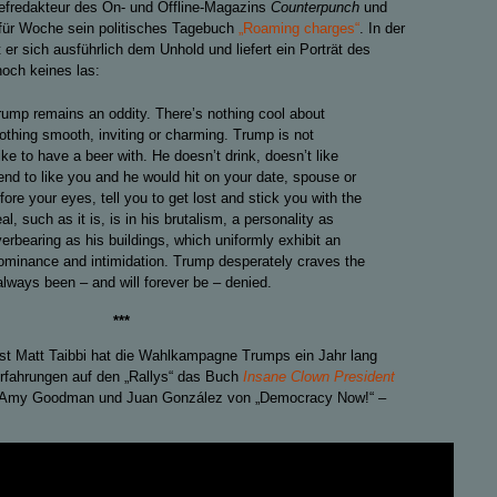
 Chefredakteur des On- und Offline-Magazins
Counterpunch
und
 für Woche sein politisches Tagebuch
„Roaming charges“
. In der
r sich ausführlich dem Unhold und liefert ein Porträt des
noch keines las:
Trump remains an oddity. There’s nothing cool about
thing smooth, inviting or charming. Trump is not
ke to have a beer with. He doesn’t drink, doesn’t like
end to like you and he would hit on your date, spouse or
fore your eyes, tell you to get lost and stick you with the
al, such as it is, is in his brutalism, a personality as
erbearing as his buildings, which uniformly exhibit an
dominance and intimidation. Trump desperately craves the
always been – and will forever be – denied.
***
ist Matt Taibbi hat die Wahlkampagne Trumps ein Jahr lang
Erfahrungen auf den „Rallys“ das Buch
Insane Clown President
t Amy Goodman und Juan González von „Democracy Now!“ –