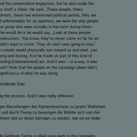
 and the conservative bogeymen, but he also made the
 itself a villain. He said, „These people, these
donors, these two entrenched political parties, they are
d unfortunately for us reporters, we were the only people
ular group who were actually in the room during these
he would do is he would say, „Look at these people.
oodsuckers. You know, they’ve never come so far for an
didn’t want to come. They all said I was going to lose,“
he crowds would physically turn toward us and start, you
ssing and booing. And he made us part of this kind of
ling Entertainment] act. And it was – in a way, it was
. And I think that the people on the campaign plane didn’t
ignificance of what he was doing.
heidende Satz:
ng the process. And it was really effective.
engen Beziehungen des Alphamännchens zu jenem Wallstreet-
t und durch Trump zu beseitigen die Wähler sich von ihm
hrem Idol so dreist betrogen zu werden, wie sie es leider
 Goldman Sachs a villain very early in the campaign.