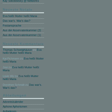
Kay Sokolowsky @ Networks
Neueste Notate
Eva heißt Mutter heißt Maria
Das war’s. War’s das?
Festansprache
Aus der Asservatenkammer (2)
Aus der Asservatenkammer (1)
Neueste Kommentare
Thomas Schweighäuser
zu
Eva
heißt Mutter heißt Maria
Kai Pichmann
zu
Eva heißt Mutter
heißt Maria
Josi
zu
Eva heißt Mutter heißt
Maria
Louis Wu
zu
Eva heißt Mutter
heißt Maria
Dorothee Schmidt
zu
Das war’s.
War’s das?
Abteilungen
Adventskalender
Aphone Aphorismen
Aufgelesen