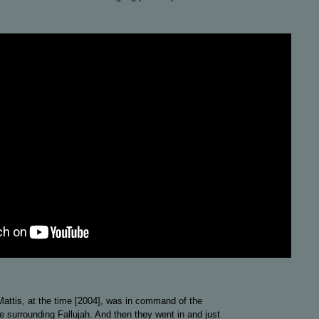
ttis, at the time [2004], was in command of the
e surrounding Fallujah. And then they went in and just