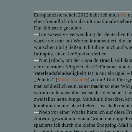
Europameisterschaft 2012 habe ich mich
hie
u
eben freundlich über das ultranationale Gebar
Fan-Industrie geäußert.
—
Die exzessive Verwendung der deutschen Fl
wurde von mir mit Worten kommentiert, die an 
wünschen übrig ließen. Ich führte mich auf wie
Intimpilz, ein ekler Spielverderber.
—
Nun jedoch, mit der Copa do Brasil, soll dam
der dauernden Nörgelei, des Defätismus und d
Vaterlandsfeindseligkeit! Ist ja nur ein Spiel –
„Poledik“ (
Volker Kauder
) zu tun! Und für ir
man schließlich sein, sonst macht so eine WM 
warum nicht ausnahmsweise das deutsche Tea
zweifellos nette Jungs, Multikulti überdies, kö
kombinieren und abschließen – weshalb nicht 
—
Noch vor einer Woche hätte ich auf diese Fr
Antwort gewußt und einen Grund mit doppelte
spazierte ich durch die kleine Shopping-Mall 
Grabbelkisten von Woolworth vorbei und ich s