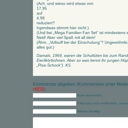
(Ach, und wieso wird etwas von
17,95
auf
4,99
reduziert?
Irgendwas stimmt hier nicht.)
(Und bei „Mega Familien Fan Set“ ist mindestens e
Neid! Aber viel Spaß mit all dem!
(Ähm, „Vollsuff bei der Einschulung“? Ungewöhnlich,
alles gut.)
Damals, 1969, waren die Schultüten bis zum Rand 
Eierlikörbohnen. Aber so was kennt ihr jungen Hüpf
„Pisa-Schock“). KS
Kommentar abgeben (Kommentare unter Modera
HIER
)
Name (erforderlich)
E-Mail (wird nicht veröffentlicht, notwe
Website (freiwillig)