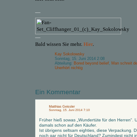
—
—
Bald wissen Sie mehr.
Hier
.
Kay Sokolowsky
Sonntag, 15. Juni 2014 2:08
Abteilung:
Bored beyond belief
,
Man schreit d
Unerhört nichtig
Ein Kommentar
Matthias Geissler
Sonntag, 15. Juni 2014 7:10
Früher hieß sowas „Wundertüte für den Herren“. 
damals schon auf den Käufer.
Ist übrigens seltsam eighties, diese Verpackung.
noch gar nicht für Deutschland? Zumindest nicht 