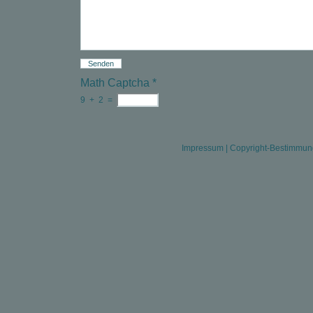
Math Captcha
*
9
+
2
=
Impressum
|
Copyright-Bestimmu