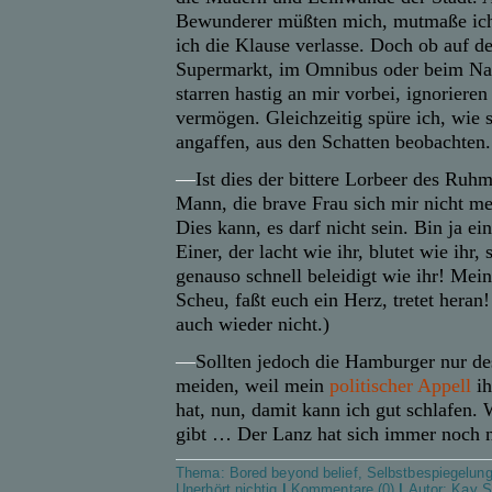
Bewunderer müßten mich, mutmaße ich
ich die Klause verlasse. Doch ob auf d
Supermarkt, im Omnibus oder beim Nas
starren hastig an mir vorbei, ignorieren
vermögen. Gleichzeitig spüre ich, wie 
angaffen, aus den Schatten beobachten.
—
Ist dies der bittere Lorbeer des Ru
Mann, die brave Frau sich mir nicht m
Dies kann, es darf nicht sein. Bin ja ei
Einer, der lacht wie ihr, blutet wie ihr, 
genauso schnell beleidigt wie ihr! Mei
Scheu, faßt euch ein Herz, tretet heran
auch wieder nicht.)
—
Sollten jedoch die Hamburger nur d
meiden, weil mein
politischer Appell
ih
hat, nun, damit kann ich gut schlafen.
gibt … Der Lanz hat sich immer noch n
Thema:
Bored beyond belief
,
Selbstbespiegelun
Unerhört nichtig
|
Kommentare (0)
|
Autor:
Kay S