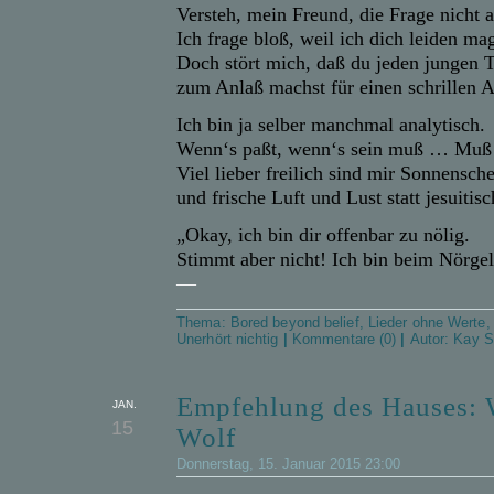
Versteh, mein Freund, die Frage nicht a
Ich frage bloß, weil ich dich leiden ma
Doch stört mich, daß du jeden jungen 
zum Anlaß machst für einen schrillen A
Ich bin ja selber manchmal analytisch.
Wenn‘s paßt, wenn‘s sein muß … Muß e
Viel lieber freilich sind mir Sonnensch
und frische Luft und Lust statt jesuitisc
„Okay, ich bin dir offenbar zu nölig.
Stimmt aber nicht! Ich bin beim Nörgel
—
Thema:
Bored beyond belief
,
Lieder ohne Werte
Unerhört nichtig
|
Kommentare (0)
|
Autor:
Kay S
Empfehlung des Hauses: 
JAN.
15
Wolf
Donnerstag, 15. Januar 2015 23:00