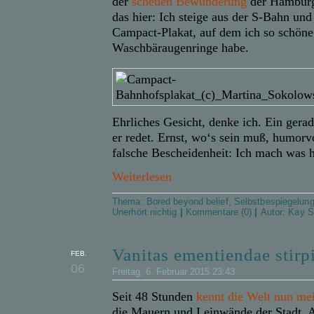
der
scheuen Bewunderung
der Hamburg
das hier: Ich steige aus der S-Bahn und
Campact-Plakat, auf dem ich so schöne
Waschbäraugenringe habe.
Ehrliches Gesicht, denke ich. Ein ger
er redet. Ernst, wo‘s sein muß, humorv
falsche Bescheidenheit: Ich mach was h
Weiterlesen
Thema:
Bored beyond belief
,
Selbstbespiegelun
Unerhört nichtig
|
Kommentare (0)
|
Autor:
Kay S
Vanitas ementiendae stirp
FEB.
06
Freitag, 6. Februar 2015 23:43
Seit 48 Stunden
kennt die Welt nun me
die Mauern und Leinwände der Stadt.