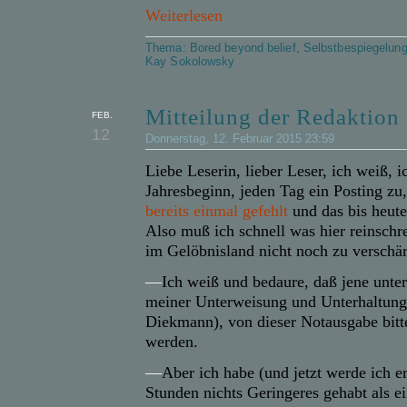
Weiterlesen
Thema:
Bored beyond belief
,
Selbstbespiegelun
Kay Sokolowsky
Mitteilung der Redaktion
FEB.
12
Donnerstag, 12. Februar 2015 23:59
Liebe Leserin, lieber Leser, ich weiß, 
Jahresbeginn, jeden Tag ein Posting zu
bereits einmal gefehlt
und das bis heute
Also muß ich schnell was hier reinsch
im Gelöbnisland nicht noch zu verschär
—
Ich weiß und bedaure, daß jene unter
meiner Unterweisung und Unterhaltung
Diekmann), von dieser Notausgabe bitte
werden.
—
Aber ich habe (und jetzt werde ich er
Stunden nichts Geringeres gehabt als e