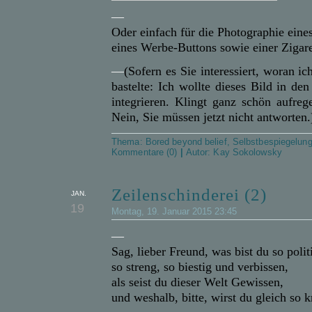
—
Oder einfach für die Photographie eine
eines Werbe-Buttons sowie einer Zigare
—
(Sofern es Sie interessiert, woran ic
bastelte: Ich wollte dieses Bild in d
integrieren. Klingt ganz schön aufre
Nein, Sie müssen jetzt nicht antworten.
Thema:
Bored beyond belief
,
Selbstbespiegelun
Kommentare (0)
|
Autor:
Kay Sokolowsky
Zeilenschinderei (2)
JAN.
19
Montag, 19. Januar 2015 23:45
—
Sag, lieber Freund, was bist du so polit
so streng, so biestig und verbissen,
als seist du dieser Welt Gewissen,
und weshalb, bitte, wirst du gleich so k