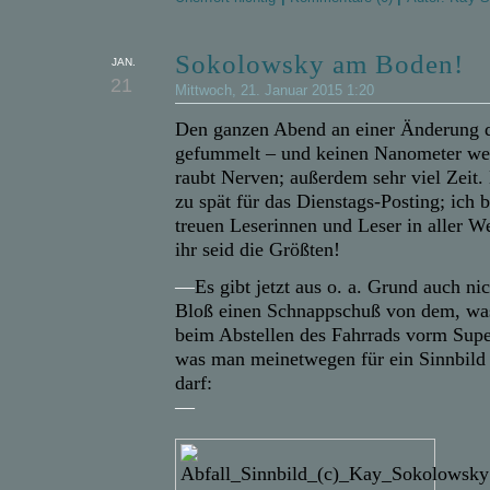
Sokolowsky am Boden!
JAN.
21
Mittwoch, 21. Januar 2015 1:20
Den ganzen Abend an einer Änderung 
gefummelt – und keinen Nanometer w
raubt Nerven; außerdem sehr viel Zeit.
zu spät für das Dienstags-Posting; ich 
treuen Leserinnen und Leser in aller W
ihr seid die Größten!
—
Es g
ibt jetzt aus o. a. Grund auch ni
Bloß einen Schnappschuß von dem, was
beim Abstellen des Fahrrads vorm Sup
was man meinetwegen für ein Sinnbild 
darf:
—