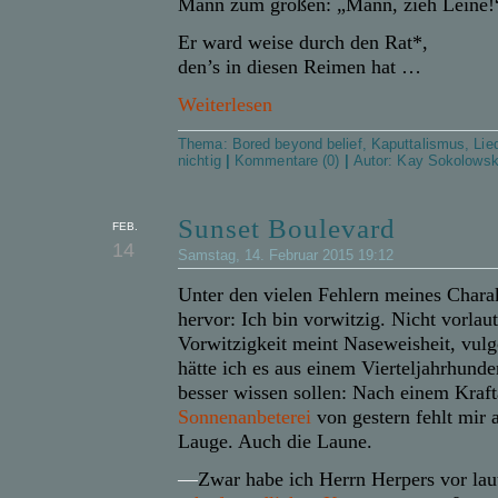
Mann zum großen: „Mann, zieh Leine!
Er ward weise durch den Rat*,
den’s in diesen Reimen hat …
Weiterlesen
Thema:
Bored beyond belief
,
Kaputtalismus
,
Lie
nichtig
|
Kommentare (0)
|
Autor:
Kay Sokolows
Sunset Boulevard
FEB.
14
Samstag, 14. Februar 2015 19:12
Unter den vielen Fehlern meines Charak
hervor: Ich bin vorwitzig. Nicht vorlaut
Vorwitzigkeit meint Naseweisheit, vul
hätte ich es aus einem Vierteljahrhunde
besser wissen sollen: Nach einem Kraf
Sonnenanbeterei
von gestern fehlt mir 
Lauge. Auch die Laune.
—
Zwar habe ich Herrn Herpers vor lau