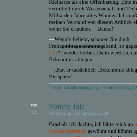
Kleineres als eine Offenbarung. Eine m
vermittelt durch
Wissenschaft und
Tech
Milliarden Jahre altes Wunder. Ich mu
meinen Verstand von diesem Anblick ei
wenn Sie erlauben. – Danke!
—
Wenn‘s beliebt, schauen Sie doch
Freitag
mittagnachmittag
abend, so geg
Uhr
*, wieder vorbei. Dann werde ich al
Bekenntnis ablegen.
—
„Hat er tatsächlich ‚Bekenntnis ableg
Bis später!
Thema:
Selbstbespiegelung
|
Kommentare (1)
|
Vanity fair
FEB.
11
Mittwoch, 11. Februar 2015 22:09
Grad als ich dachte, ich hätte mich an
Weltberühmtheit
gewöhnt und könnte gel