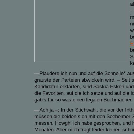
a
–
m
n
w
b
E
b
S
k
—
Plaudere ich nun und auf die Schnelle* a
grauste der Parteien abwickeln wird. – Seit 
Kandidatur erklärten, sind Saskia Esken und
die Favoriten, auf die ich setze und auf die i
gäb‘s für so was einen legalen Buchmacher.
—
Ach ja –: In der Stichwahl, die vor der Inth
müssen die beiden sich mit den Seeheimer
messen. Howgh! ich habe gesprochen, und ha
Monaten. Aber mich fragt leider keiner, schon