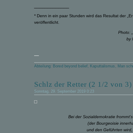
_____________
* Denn in ein paar Stunden wird das Resultat der „E
veröffentlicht.
Photo: 
by 
—
Abteilung:
Bored beyond belief
,
Kaputtalismus
,
Man schr
Schlz der Retter (2 1/2 von 3)
Sonntag, 29. September 2019 0:23
Bei der Sozialdemokratie frommt‘
(der Bourgeoisie innerh
und den Geführten wird, 