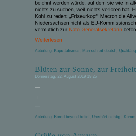
belohnt werden würde, auf dem sie wie in al
nichts zu suchen, weil nichts verloren hat. H
Kohl zu reden: „Friseurkopf“ Macron die Allw
Niedersachsen nicht als EU-Kommissionschef
vermutlich zur
Nato-Generalsekretärin
beför
Weiterlesen
Abteilung:
Kaputtalismus
,
Man schreit deutsh
,
Qualitäts
Blüten zur Sonne, zur Freihei
Donnerstag, 22. August 2019 19:25
—
—
Abteilung:
Bored beyond belief
,
Unerhört nichtig
|
Komme
Grüße von Amrum