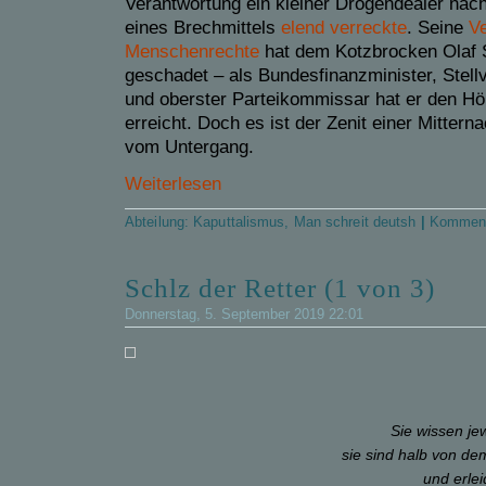
Verantwortung ein kleiner Drogendealer na
eines Brechmittels
elend verreckte
.
Seine
Ve
Menschenrechte
hat dem Kotzbrocken Olaf
geschadet – als Bundesfinanzminister, Stellv
und oberster Parteikommissar hat er den Hö
erreicht. Doch es ist der Zenit einer Mitter
vom Untergang.
Weiterlesen
Abteilung:
Kaputtalismus
,
Man schreit deutsh
|
Komment
Schlz der Retter (1 von 3)
Donnerstag, 5. September 2019 22:01
Sie wissen je
sie sind halb von d
und erle