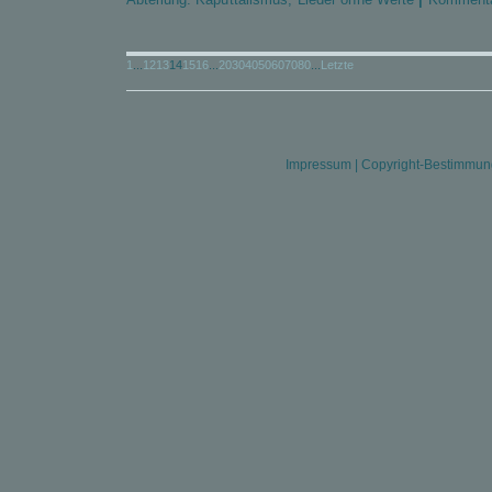
1
...
12
13
14
15
16
...
20
30
40
50
60
70
80
...
Letzte
Impressum
|
Copyright-Bestimmu