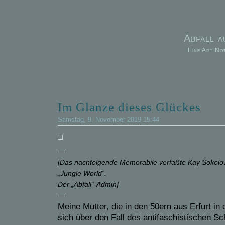
Abfall 
Eine Art No
Im Glanze dieses Glückes
Samstag, 9. November 2019 15:44
—
[Das nachfolgende Memorabile verfaßte Kay Sokol
„Jungle World“.
Der „Abfall“-Admin]
—
Meine Mutter, die in den 50ern aus Erfurt in
sich über den Fall des antifaschistischen Sc