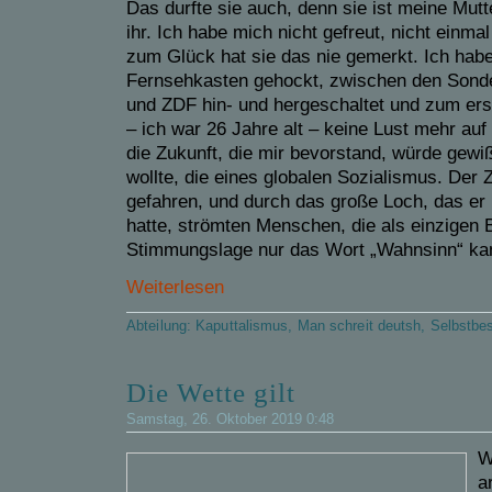
Das durfte sie auch, denn sie ist meine Mutte
ihr. Ich habe mich nicht gefreut, nicht einma
zum Glück hat sie das nie gemerkt. Ich hab
Fernsehkasten gehockt, zwischen den Son
und ZDF hin- und hergeschaltet und zum er
– ich war 26 Jahre alt – keine Lust mehr auf
die Zukunft, die mir bevorstand, würde gewiß 
wollte, die eines globalen Sozialismus. Der
gefahren, und durch das große Loch, das er
hatte, strömten Menschen, die als einzigen Be
Stimmungslage nur das Wort „Wahnsinn“ ka
Weiterlesen
Abteilung:
Kaputtalismus
,
Man schreit deutsh
,
Selbstbe
Die Wette gilt
Samstag, 26. Oktober 2019 0:48
W
a