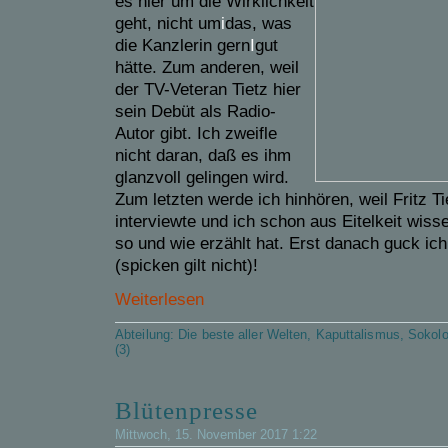
es hier um die Wirklichkeit
geht, nicht um
i
das, was
die Kanzlerin gern
I
gut
hätte. Zum anderen, weil
der TV-Veteran Tietz hier
sein Debüt als Radio-
Autor gibt. Ich zweifle
nicht daran, daß es ihm
glanzvoll gelingen wird.
Zum letzten werde ich hinhören, weil Fritz T
interviewte und ich schon aus Eitelkeit wis
so und wie erzählt hat. Erst danach guck ic
(spicken gilt nicht)!
Weiterlesen
Abteilung:
Die beste aller Welten
,
Kaputtalismus
,
Sokol
(3)
Blütenpresse
Mittwoch, 15. November 2017 1:22