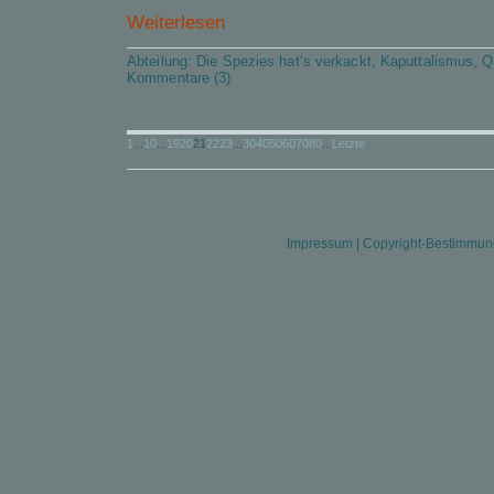
Weiterlesen
Abteilung:
Die Spezies hat‘s verkackt
,
Kaputtalismus
,
Q
Kommentare (3)
1
...
10
...
19
20
21
22
23
...
30
40
50
60
70
80
...
Letzte
Impressum
|
Copyright-Bestimmu