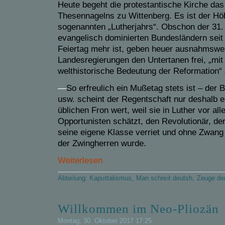
Heute begeht die protestantische Kirche das
Thesennagelns zu Wittenberg. Es ist der H
sogenannten „Lutherjahrs“. Obschon der 31. 
evangelisch dominierten Bundesländern seit
Feiertag mehr ist, geben heuer ausnahmswe
Landesregierungen den Untertanen frei, „mit 
welthistorische Bedeutung der Reformation“
—
So erfreulich ein Mußetag stets ist – der 
usw. scheint der Regentschaft nur deshalb 
üblichen Fron wert, weil sie in Luther vor al
Opportunisten schätzt, den Revolutionär, de
seine eigene Klasse verriet und ohne Zwang
der Zwingherren wurde.
Weiterlesen
Abteilung:
Kaputtalismus
,
Man schreit deutsh
,
Zeuge de
Willkommen im Neo-Pliozän
Montag, 30. Oktober 2017 17:25