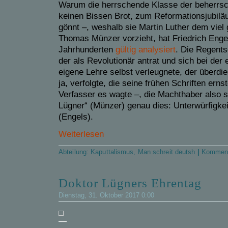
Warum die herrschende Klasse der beherrsch
keinen Bissen Brot, zum Reformationsjubiläu
gönnt –, weshalb sie Martin Luther dem viel
Thomas Münzer vorzieht, hat Friedrich Enge
Jahrhunderten
gültig analysiert
.
Die Regents
der als Revolutionär antrat und sich bei der 
eigene Lehre selbst verleugnete, der überdie
ja, verfolgte, die seine frühen Schriften ern
Verfasser es wagte –, die Machthaber also 
Lügner“ (Münzer) genau dies: Unterwürfigkeit,
(Engels).
Weiterlesen
Abteilung:
Kaputtalismus
,
Man schreit deutsh
|
Komment
Doktor Lügners Ehrentag
Dienstag, 31. Oktober 2017 0:00
—