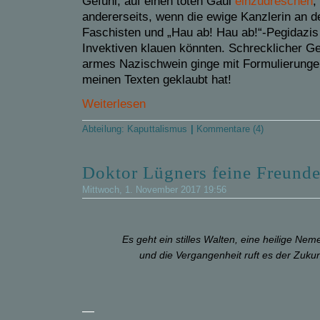
Gefühl, auf einen toten Gaul
einzudreschen
,
andererseits, wenn die ewige Kanzlerin an de
Faschisten und „Hau ab! Hau ab!“-Pegidazis
Invektiven klauen könnten. Schrecklicher Ge
armes Nazischwein ginge mit Formulierungen
meinen Texten geklaubt hat!
Weiterlesen
Abteilung:
Kaputtalismus
|
Kommentare (4)
Doktor Lügners feine Freund
Mittwoch, 1. November 2017 19:56
Es geht ein stilles Walten, eine heilige Nem
und die Vergangenheit ruft es der Zukun
—